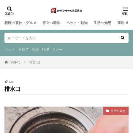
料理の裏技・グルメ
役立つ雑学
ペット・動物
生活の知恵
運動・ス
ペット
子育て
恋愛
料理
マナー
HOME
排水口
TAG
排水口
生活の知恵