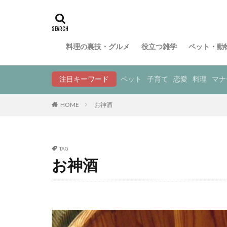
料理の裏技・グルメ
役立つ雑学
ペット・動
注目キーワード
ペット
子育て
恋愛
料理
マナ
HOME
お神酒
TAG
お神酒