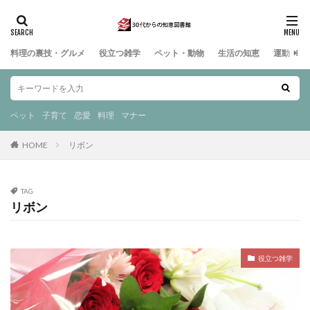
料理の裏技・グルメ
役立つ雑学
ペット・動物
生活の知恵
運動・ス
ペット
子育て
恋愛
料理
マナー
HOME
リボン
TAG
リボン
役立つ雑学