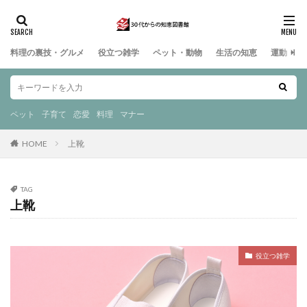
料理の裏技・グルメ
役立つ雑学
ペット・動物
生活の知恵
運動・ス
ペット
子育て
恋愛
料理
マナー
HOME
上靴
TAG
上靴
役立つ雑学