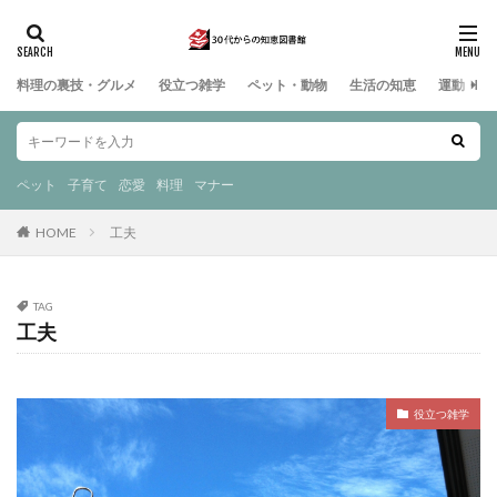
料理の裏技・グルメ
役立つ雑学
ペット・動物
生活の知恵
運動・ス
ペット
子育て
恋愛
料理
マナー
HOME
工夫
TAG
工夫
役立つ雑学