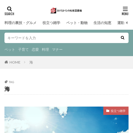
料理の裏技・グルメ
役立つ雑学
ペット・動物
生活の知恵
運動・ス
ペット
子育て
恋愛
料理
マナー
HOME
海
TAG
海
役立つ雑学