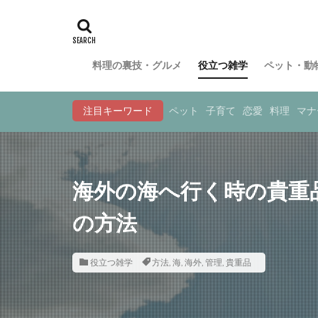
料理の裏技・グルメ
役立つ雑学
ペット・動
注目キーワード
ペット
子育て
恋愛
料理
マナ
海外の海へ行く時の貴重
の方法
役立つ雑学
方法
,
海
,
海外
,
管理
,
貴重品