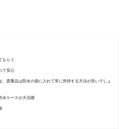
すすめの可愛い女の子の服装【子供の服の選び方】
を迎えるというお子様に、どんな服装を準備すればよいのかお悩みの方はいませ
てもらう
れて安心
は、貴重品は防水の袋に入れて常に所持する方法が良いでしょ
防水ケースが大活躍
談
勤が決定！生活はどう変わる？暮らしと必需品について
の都合でタイへ転勤することになったら、日本の生活と比べてどのような生活に