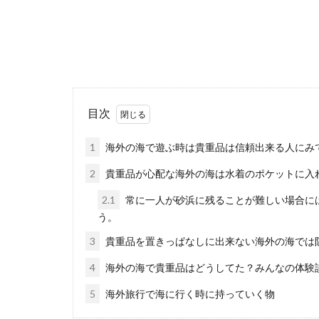
入学式にお
もうすぐ入学式
目次
んか？ 特に...
1
海外の海で遊ぶ時は貴重品は信頼出来る人にみ
2
貴重品が心配な海外の海は水着のポケットに入
2.1
常に一人が砂浜に残ることが難しい場合に
う。
3
貴重品を置きっぱなしに出来ない海外の海では
4
海外の海で貴重品はどうしてた？みんなの体験
タイへの転
5
海外旅行で海に行く時に持っていく物
旦那さまが仕事