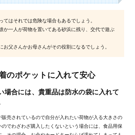
ってはそれでは危険な場合もあるでしょう。
誰か一人が荷物を置いてある砂浜に残り、交代で遊ぶ
150台でもコンプレックスにしない方法
ということをコンプレックスに感じている男性はいませんか？もちろん背が高いこ
にお父さんかお母さんがその役割になるでしょう。
着のポケットに入れて安心
電圧低下の原因と対策！正常な電圧を保って安全運転を
い場合には、貴重品は防水の袋に入れて
の電圧低下を指摘されてしまったとき、車に関する知識が少ない人は、一体どん
。
.
が販売されているので自分が入れたい荷物が入る大きさの
いのでわざわざ購入したくないという場合には、食品用保
す。その場合、お金やカードキーならば濡れてしまっても