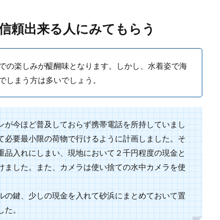
.
信頼出来る人にみてもらう
イヤに空気入れすぎNG！適切な空気圧で入れすぎ防止
での楽しみが醍醐味となります。しかし、水着姿で海
に空気を入れている時、ついつい空気入れすぎ状態になってしまうこともありま
でしまう方は多いでしょう。
.
ンが今ほど普及しておらず携帯電話を所持していまし
たら嫌な臭いが…。臭いを消す方法について知りたい
て必要最小限の荷物で行けるように計画しました。そ
重品入れにしまい、現地において２千円程度の現金と
、花粉が多く飛んでいる時などは、洗濯物を部屋干しする必要があります。 し
けました。また、カメラは使い捨ての水中カメラを使
ルの鍵、少しの現金を入れて砂浜にまとめておいて置
した。