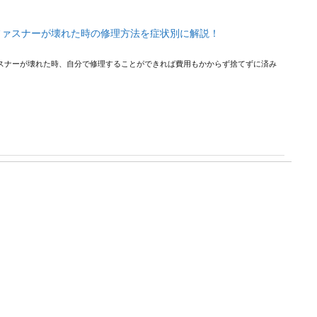
ファスナーが壊れた時の修理方法を症状別に解説！
スナーが壊れた時、自分で修理することができれば費用もかからず捨てずに済み
とし方とは？クエン酸を使った掃除方法を紹介
いてしまうカルキ汚れ、いったいどのようにして落としたらいいのでしょうか？