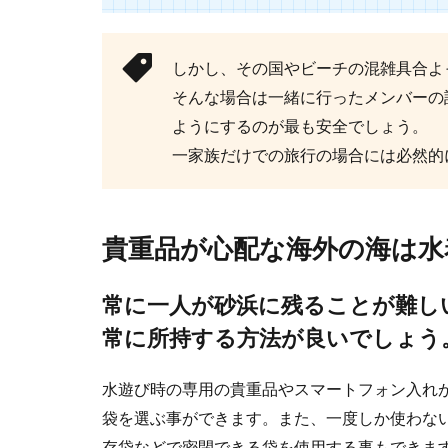
しかし、その国やビーチの混雑具合よ
そんな場合は一緒に行ったメンバーの
男性で身長が
ようにするのが最も安全でしょう。
身長が150台
一家族だけでの旅行の場合には必然的
とは有利にな...
貴重品が心配な海外の海は水
バッテリー
常に一人が砂浜に残ることが難し
車のバッテリー
常に所持する方法が良いでしょう
なことが原因で..
水遊び時の専用の貴重品やスマートフォン入れ
袋を選ぶ事ができます。また、一度しか使わな
存袋などで密閉できる袋を使用する事もできま