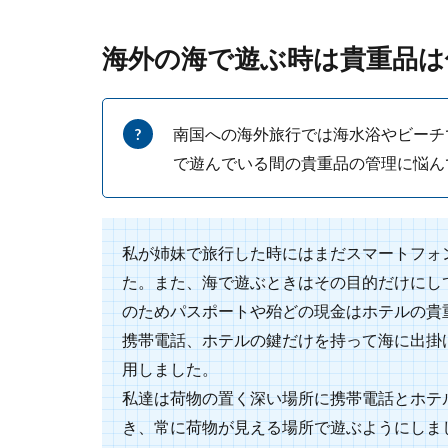
なるのか不安な..
海外の海で遊ぶ時は貴重品は
自転車のタ
南国への海外旅行では海水浴やビーチ
自転車のタイヤ
で遊んでいる間の貴重品の管理に悩ん
すよね。タイヤ..
私が姉妹で旅行した時にはまだスマートフォ
部屋干しし
た。また、海で遊ぶときはその目的だけにし
のためパスポートや殆どの現金はホテルの貴
外が雨だったり
かし、部屋干...
携帯電話、ホテルの鍵だけを持って海に出掛
用しました。
私達は荷物の置く深い場所に携帯電話とホテ
き、常に荷物が見える場所で遊ぶようにしま