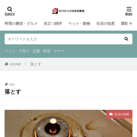
料理の裏技・グルメ
役立つ雑学
ペット・動物
生活の知恵
運動・ス
ペット
子育て
恋愛
料理
マナー
HOME
落とす
TAG
落とす
生活の知恵