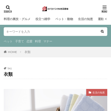
料理の裏技・グルメ
役立つ雑学
ペット・動物
生活の知恵
運動・ス
ペット
子育て
恋愛
料理
マナー
HOME
衣類
TAG
衣類
生活の知恵