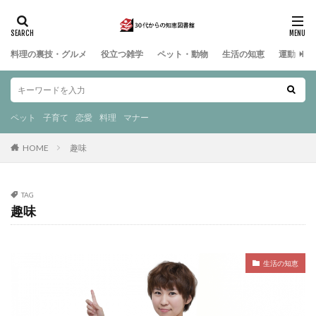
料理の裏技・グルメ
役立つ雑学
ペット・動物
生活の知恵
運動・ス
ペット
子育て
恋愛
料理
マナー
HOME
趣味
TAG
趣味
生活の知恵