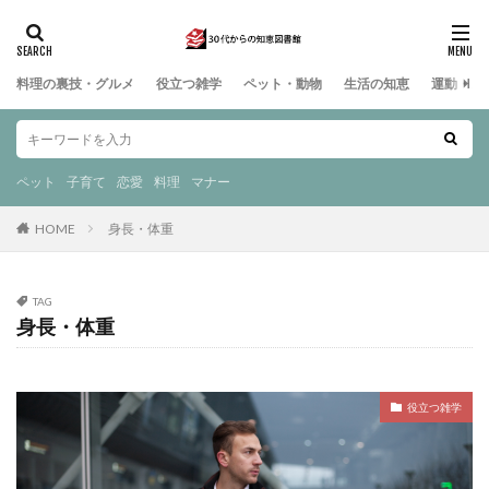
料理の裏技・グルメ
役立つ雑学
ペット・動物
生活の知恵
運動・ス
ペット
子育て
恋愛
料理
マナー
HOME
身長・体重
TAG
身長・体重
役立つ雑学