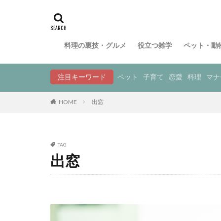
料理の裏技・グルメ
役立つ雑学
ペット・動
注目キーワード
ペット
子育て
恋愛
料理
マナ
HOME
出窓
TAG
出窓