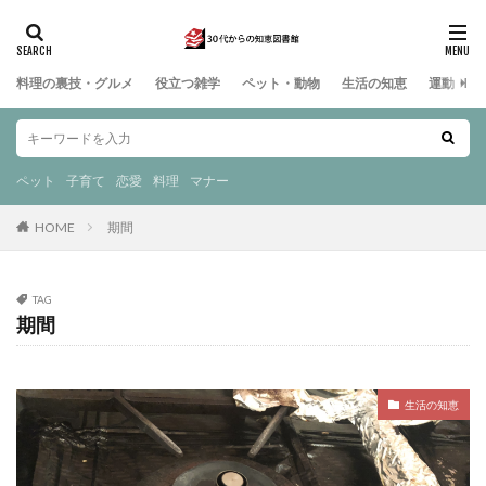
料理の裏技・グルメ
役立つ雑学
ペット・動物
生活の知恵
運動・ス
ペット
子育て
恋愛
料理
マナー
HOME
期間
TAG
期間
生活の知恵