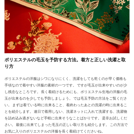
ポリエステルの毛玉を予防する方法。着方と正しい洗濯と取
り方
ポリエステルの洋服はシワになりにくく、洗濯をしても乾くのが早く価格も
手頃なので着やすい洋服の素材の一つです。 ですが毛玉が出来やすいのが少
し残念なところです。 長く着続けるためにも、ポリエステル生地の洋服の毛
玉が出来るのを少しでも予防しましょう。 では毛玉予防の方法をご覧くださ
い。 まずは着ている時に出来ること、着終わったあとの洗濯の時に出来るこ
とを紹介します。 連日で着用しない、洗濯ネットに入れて洗濯する、洗濯物
を詰め込み過ぎないなど手軽に出来そうなことばかりです。 是非お試しくだ
さい。 最後に出来てしまった毛玉の正しい取り方も紹介します。 この方法で
お気に入りのポリエステルの洋服を長く着続けてくださいね。