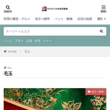
料理の裏技・グルメ
役立つ雑学
ペット・動物
生活の知恵
運動・ス
ペット
子育て
恋愛
料理
マナー
HOME
毛玉
TAG
毛玉
役立つ雑学