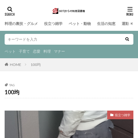
料理の裏技・グルメ
役立つ雑学
ペット・動物
生活の知恵
運動・ス
ペット
子育て
恋愛
料理
マナー
HOME
100均
TAG
100均
役立つ雑学