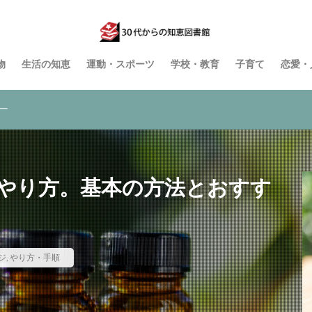
物
生活の知恵
運動・スポーツ
学校・教育
子育て
恋愛・
ー
やり方。基本の方法とおすす
ジ
,
やり方・手順