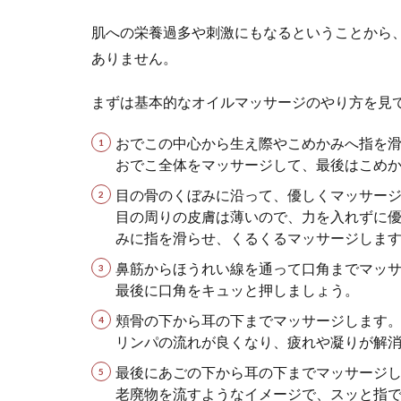
ノースリーブを
ね。せっかくノー.
肌への栄養過多や刺激にもなるということから
ありません。
まずは基本的なオイルマッサージのやり方を見
体重をキー
おでこの中心から生え際やこめかみへ指を
ダイエットをし
おでこ全体をマッサージして、最後はこめ
体重をキープす..
目の骨のくぼみに沿って、優しくマッサー
目の周りの皮膚は薄いので、力を入れずに
みに指を滑らせ、くるくるマッサージしま
アラフォー
鼻筋からほうれい線を通って口角までマッ
最後に口角をキュッと押しましょう。
出産や子育てを
ッションが似合..
頬骨の下から耳の下までマッサージします
リンパの流れが良くなり、疲れや凝りが解
最後にあごの下から耳の下までマッサージ
老廃物を流すようなイメージで、スッと指