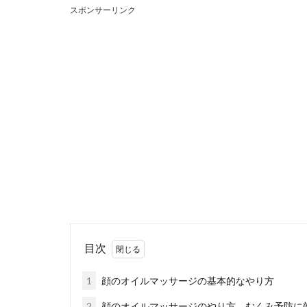
スポンサーリンク
ブラックと
可愛いネイルに
人っぽいネイ...
髪染めのコ
髪の毛を自宅で
イントやコツが..
目次
炊き込みご
1
顔のオイルマッサージの基本的なやり方
お子さんや旦那
が、夏に炊き込み.
2
顔のオイルマッサージのやり方。むくみ予防に