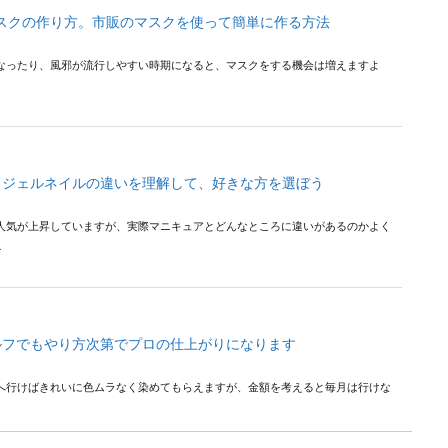
スクの作り方。市販のマスクを使って簡単に作る方法
なったり、風邪が流行しやすい時期になると、マスクをする機会は増えますよ
とジェルネイルの違いを理解して、好きな方を選ぼう
人気が上昇していますが、実際マニキュアとどんなところに違いがあるのかよく
.
ルフでもやり方次第でプロの仕上がりになります
へ行けばきれいに色ムラなく染めてもらえますが、金額を考えると毎月は行けな