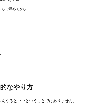
ひらで温めてから
理で足をキレイに保つコツと正しいケア方法とは
行うことは、足の爪でもスッキリさせてくれます。 足の爪の甘皮処理をするこ
と
ールのマナーを紹介！ショールの意味を知って和装美人
、または成人式などで着物を着る際に、寒い時期ですとショールを羽織ることも
本的なやり方
さんやるといいということではありません。
ブの二の腕は羽織ものでカバー！オシャレの楽しみ方
。