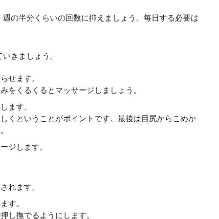
着たいけど二の腕の太さが気になってなかなか着る勇気がでない人もいますよ
..
、週の半分くらいの回数に抑えましょう。毎日する必要は
ていきましょう。
プする方法は？理想の体重を維持するためにできること
滑らせます。
て理想の体重になったら、ずっとその体重をキープしていたいと思いますよね。
かみをくるくるとマッサージしましょう。
.
ジします。
優しくということがポイントです。最後は目尻からこめか
す。
主婦のファッションポイント！お洒落して毎日を楽しく
サージします。
経験していることが多いアラフォー主婦の皆さんの中には、自分にはどんなファ
.
。
消されます。
します。
で押し撫でるようにします。