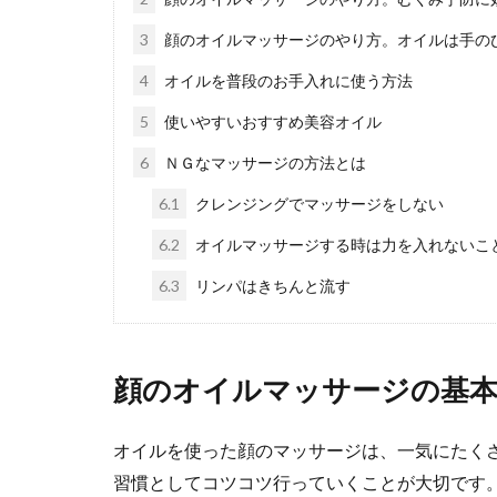
3
顔のオイルマッサージのやり方。オイルは手の
4
オイルを普段のお手入れに使う方法
爪の甘皮処
5
使いやすいおすすめ美容オイル
爪の甘皮処理を
6
ＮＧなマッサージの方法とは
とでペデ...
6.1
クレンジングでマッサージをしない
6.2
オイルマッサージする時は力を入れないこ
着物のショ
6.3
リンパはきちんと流す
卒業式や卒園式
ありますね。 ...
顔のオイルマッサージの基
オイルを使った顔のマッサージは、一気にたく
ノースリー
習慣としてコツコツ行っていくことが大切です