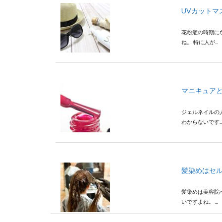
UVカットマ
花粉症の時期に
ね。 特に人が...
マニキュア
ジェルネイルの
わからないです..
髪染めはセ
髪染めは美容院
いですよね。 ...