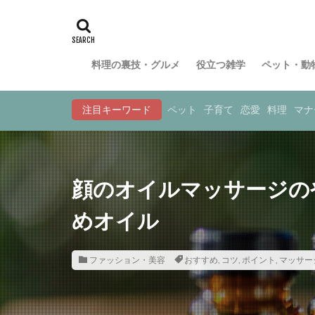
料理の裏技・グルメ
役立つ雑学
ペット・動
注目キーワード
ペット
子育て
恋愛
料理
マナ
顔のオイルマッサージの
めオイル
ファッション・美容
おすすめ
,
コツ
,
ポイント
,
マッサー