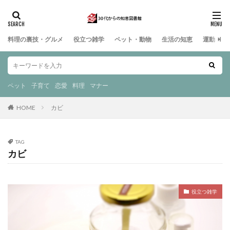
料理の裏技・グルメ
役立つ雑学
ペット・動物
生活の知恵
運動・ス
ペット
子育て
恋愛
料理
マナー
HOME
カビ
TAG
カビ
役立つ雑学