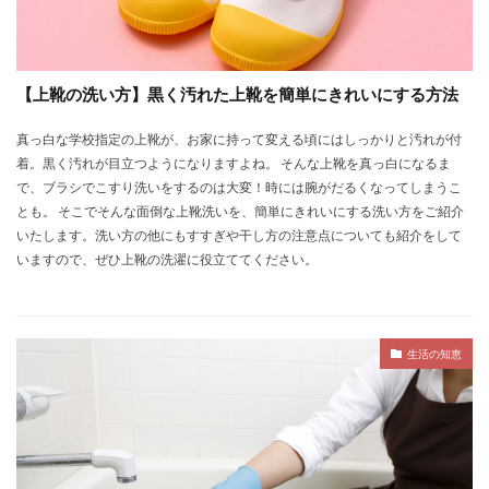
【上靴の洗い方】黒く汚れた上靴を簡単にきれいにする方法
真っ白な学校指定の上靴が、お家に持って変える頃にはしっかりと汚れが付
着。黒く汚れが目立つようになりますよね。 そんな上靴を真っ白になるま
で、ブラシでこすり洗いをするのは大変！時には腕がだるくなってしまうこ
とも。 そこでそんな面倒な上靴洗いを、簡単にきれいにする洗い方をご紹介
いたします。洗い方の他にもすすぎや干し方の注意点についても紹介をして
いますので、ぜひ上靴の洗濯に役立ててください。
生活の知恵