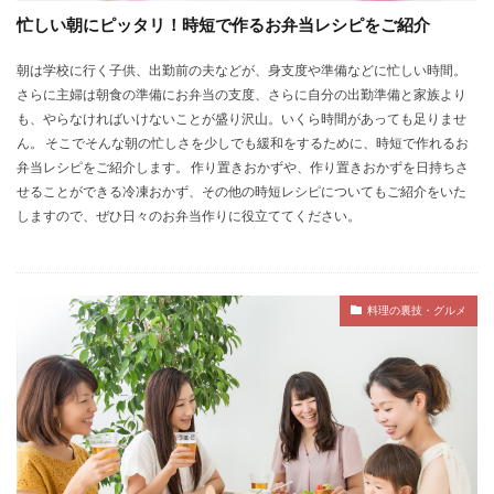
忙しい朝にピッタリ！時短で作るお弁当レシピをご紹介
朝は学校に行く子供、出勤前の夫などが、身支度や準備などに忙しい時間。
さらに主婦は朝食の準備にお弁当の支度、さらに自分の出勤準備と家族より
も、やらなければいけないことが盛り沢山。いくら時間があっても足りませ
ん。 そこでそんな朝の忙しさを少しでも緩和をするために、時短で作れるお
弁当レシピをご紹介します。 作り置きおかずや、作り置きおかずを日持ちさ
せることができる冷凍おかず、その他の時短レシピについてもご紹介をいた
しますので、ぜひ日々のお弁当作りに役立ててください。
料理の裏技・グルメ