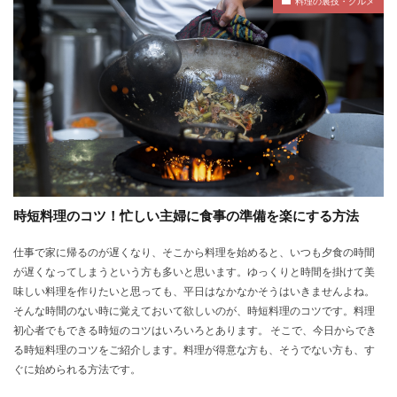
料理の裏技・グルメ
時短料理のコツ！忙しい主婦に食事の準備を楽にする方法
仕事で家に帰るのが遅くなり、そこから料理を始めると、いつも夕食の時間
が遅くなってしまうという方も多いと思います。ゆっくりと時間を掛けて美
味しい料理を作りたいと思っても、平日はなかなかそうはいきませんよね。
そんな時間のない時に覚えておいて欲しいのが、時短料理のコツです。料理
初心者でもできる時短のコツはいろいろとあります。 そこで、今日からでき
る時短料理のコツをご紹介します。料理が得意な方も、そうでない方も、す
ぐに始められる方法です。