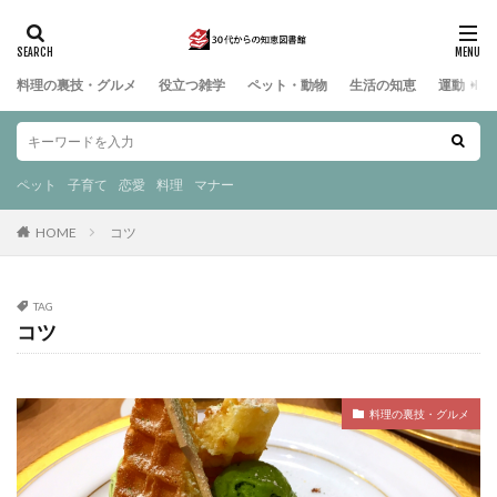
料理の裏技・グルメ
役立つ雑学
ペット・動物
生活の知恵
運動・ス
ペット
子育て
恋愛
料理
マナー
HOME
コツ
TAG
コツ
料理の裏技・グルメ