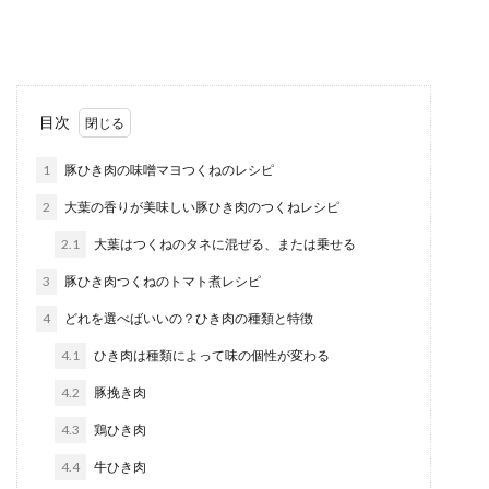
りたいということはよくありますよね。そんな時
でも家に白菜...
簡単なおつまみをヘルシーに作りた
目次
い。そのレシピは
1
豚ひき肉の味噌マヨつくねのレシピ
ちょっと小腹が空いた夜中に食べたくなるのがお
2
大葉の香りが美味しい豚ひき肉のつくねレシピ
つまみです。 時間があれば、ちょっとしたご馳走
にしても...
2.1
大葉はつくねのタネに混ぜる、または乗せる
3
豚ひき肉つくねのトマト煮レシピ
4
どれを選べばいいの？ひき肉の種類と特徴
豚ひき肉を使った丼ものを作るなら？
子供も食べやすいレシピ
4.1
ひき肉は種類によって味の個性が変わる
4.2
豚挽き肉
子供も食べやすい豚ひき肉の丼ものと言えば？子
供が食べてくれるものを作るといつも同じような
4.3
鶏ひき肉
味付けになっ...
4.4
牛ひき肉