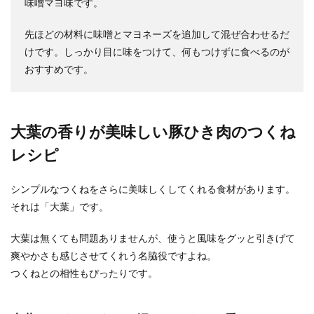
味噌マヨ味です。
自宅焼肉をす...
先ほどの材料に味噌とマヨネーズを追加して混ぜ合わせるだ
けです。しっかり目に味をつけて、何もつけずに食べるのが
おすすめです。
オクラ・納豆・めかぶのネバネバ三兄
弟の美味しい簡単レシピ
ネバネバ食材が体に良い事は皆さん知っています
大葉の香りが美味しい豚ひき肉のつくね
よね。 ネバネバ食材といえば、オクラ・納豆・め
かぶです...
レシピ
シンプルなつくねをさらに美味しくしてくれる食材があります。
豚ひき肉と白菜で作る美味しいレシピ
それは「大葉」です。
【夕飯に食べたいおかず】
大葉は無くても問題ありませんが、使うと風味をグッと引きげて
冷蔵庫の中の食材が少なくなってきて、今ある食
爽やかさも感じさせてくれう名脇役ですよね。
材で何とか夕食を作りたいというときもあります
つくねとの相性もぴったりです。
よね。豚ひき...