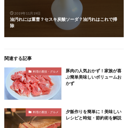
2019年11月19日
油汚れには重曹？セスキ炭酸ソーダ？油汚れはこれで掃
除
関連する記事
豚肉の人気おかず！家族が喜
料理の裏技・グルメ
ぶ簡単美味しいボリュームお
かず
夕飯作りを簡単に！美味しい
料理の裏技・グルメ
レシピと時短・節約術を解説