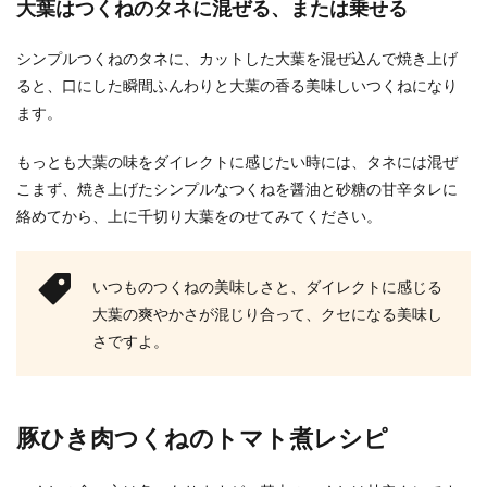
大葉はつくねのタネに混ぜる、または乗せる
西京漬けの味噌は捨てない。使い回し
シンプルつくねのタネに、カットした大葉を混ぜ込んで焼き上げ
出来る回数とアレンジレシピ
ると、口にした瞬間ふんわりと大葉の香る美味しいつくねになり
ます。
ご飯のおかずやお弁当に入れても美味しい西京漬
け。 西京漬けの残った味噌はどうしていますか。
味噌は捨...
もっとも大葉の味をダイレクトに感じたい時には、タネには混ぜ
こまず、焼き上げたシンプルなつくねを醤油と砂糖の甘辛タレに
絡めてから、上に千切り大葉をのせてみてください。
いつものつくねの美味しさと、ダイレクトに感じる
大葉の爽やかさが混じり合って、クセになる美味し
さですよ。
豚ひき肉つくねのトマト煮レシピ