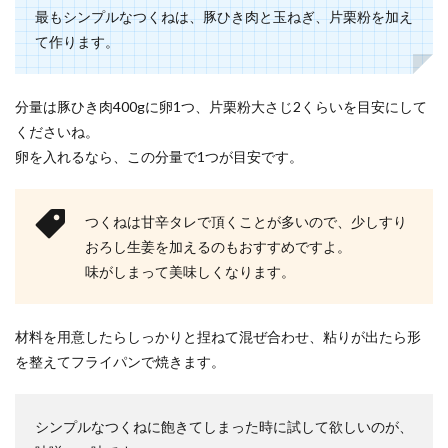
るときにやるべきこと
最もシンプルなつくねは、豚ひき肉と玉ねぎ、片栗粉を加え
て作ります。
夕方スーパーに行くと、刺身が割引されてて思わ
ず買ってしまうという人も多いのではないでしょ
うか。 ...
分量は豚ひき肉400gに卵1つ、片栗粉大さじ2くらいを目安にして
くださいね。
卵を入れるなら、この分量で1つが目安です。
なすが美味しいグラタンのレシピ。簡
単レシピやなすと合う材料
つくねは甘辛タレで頂くことが多いので、少しすり
好きな野菜がなすという方も多いでしょう。なす
おろし生姜を加えるのもおすすめですよ。
は和洋中、色々なメニューに使われますが、グラ
味がしまって美味しくなります。
タンに入れて...
材料を用意したらしっかりと捏ねて混ぜ合わせ、粘りが出たら形
自宅焼肉でホットプレートの臭い対策
を整えてフライパンで焼きます。
とお店の味に近付ける方法
シンプルなつくねに飽きてしまった時に試して欲しいのが、
家族と自宅で焼肉をするという時には、ホットプ
レートを使って焼肉をする方が多いと思います。