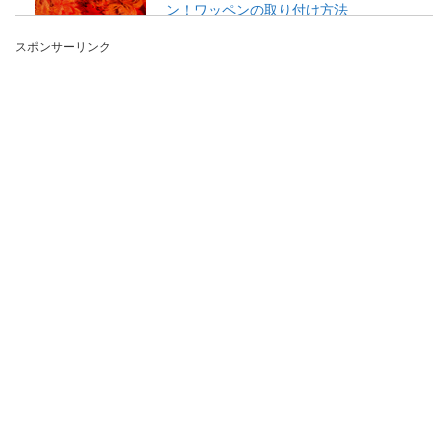
ン！ワッペンの取り付け方法
スポンサーリンク
アイロンワッペンを使ったことがありますか？昔
はズボンに穴が空いたら、お母さんがアイロンワ
ッペンを付け...
じゃがいもは皮付きが美味しい。基本
の洗い方や便利な方法とは
じゃがいもは皮付きが美味しいと思いませんか。
じゃがいもや野菜の皮には沢山の栄養分が含まれ
てい...
白菜・ツナ・カレー粉を使った簡単美
味しいレシピ
家にある食材が少なくて、今ある材料で料理を作