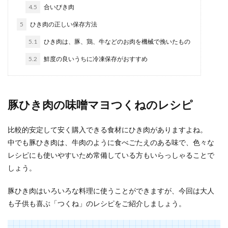
4.5
合いびき肉
夕ご飯に作りたい子供が喜ぶレシピ。
5
ひき肉の正しい保存方法
おいしい・簡単・面白レシピ
5.1
ひき肉は、豚、鶏、牛などのお肉を機械で挽いたもの
朝は忙しいので、夕ご飯はしっかりと子供に食べ
5.2
鮮度の良いうちに冷凍保存がおすすめ
させてあげたいと思うママさんも多いのではない
でしょうか。...
豚ひき肉の味噌マヨつくねのレシピ
【本格的なラーメンの作り方】 鶏ガラ
比較的安定して安く購入できる食材にひき肉がありますよね。
からスープを作ってみよう
中でも豚ひき肉は、牛肉のように食べごたえのある味で、色々な
お店で食べるラーメンって本当においしいですよ
レシピにも使いやすいため常備している方もいらっしゃることで
ね。そのスープを自分で作ることができたら、家
しょう。
でも食べれる...
豚ひき肉はいろいろな料理に使うことができますが、今回は大人
も子供も喜ぶ「つくね」のレシピをご紹介しましょう。
スーパーで買った刺身が生臭いと感じ