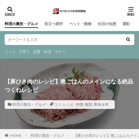
料理の裏技・グルメ
役立つ雑学
ペット・動物
生活の知恵
運動・ス
ペット
子育て
恋愛
料理
マナー
【豚ひき肉のレシピ】晩ごはんのメインになる絶品
つくねレシピ
料理の裏技・グルメ
コツ
,
レシピ
,
特徴
,
種類
,
豚挽き肉
HOME
料理の裏技・グルメ
【豚ひき肉のレシピ】晩ごはんのメイ