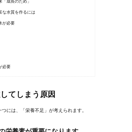
来「成長のため」
供を保護した場合の餌のやり方や時間について
富な水質を作るには
巣から落ちて鳴いていると助けてあげたいと思いますね。 生まれたばかりのス
水が必要
の手順！失敗しない子供のミディアムヘアの切り方
が必要
ットを自宅でするという方も多いと思います。しかし、その時の仕上がりによっ
.
敗してしまう原因
ターでやけどをしないように設置しましょう
一つには、「栄養不足」が考えられます。
でやけどをしてしまうことがあるのでしょうか？ヒーターを設置するときに気を
.
の栄養素が重要になります