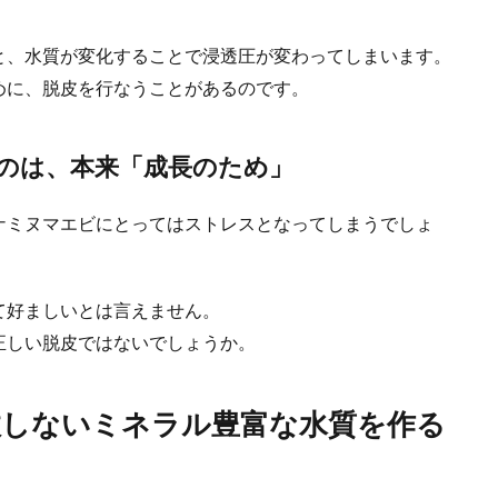
と、水質が変化することで浸透圧が変わってしまいます。
めに、脱皮を行なうことがあるのです。
を自分でしたい！セルフトリミングの手順とコツ
はお店に頼んでいるという方が多いと思いますが、自分で行うこともできます。
のは、本来「成長のため」
ナミヌマエビにとってはストレスとなってしまうでしょ
ちゃんは生まれたての時の扱いが重要！飼育のコツ
て好ましいとは言えません。
んはとてもデリケート。生まれたてであればあるほど、その扱いは注意が必要で
正しい脱皮ではないでしょうか。
敗しないミネラル豊富な水質を作る
起きるトラブル！考えられるトラブルと里親制度とは