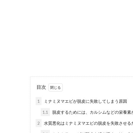
カラスが食べ物
ダに思い当たら..
犬が爪切り
犬の爪が伸びて
すよね。これは..
目次
猫の気にな
1
ミナミヌマエビが脱皮に失敗してしまう原因
猫のニオイを消
ニオ...
1.1
脱皮するためには、カルシムなどの栄養素
2
水質悪化はミナミヌマエビの脱皮を失敗させる