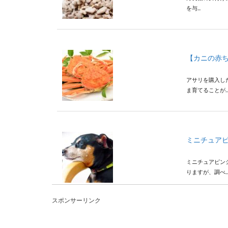
を与...
【カニの赤
アサリを購入し
ま育てることが..
ミニチュア
ミニチュアピン
りますが、調べ..
スポンサーリンク
カラスには