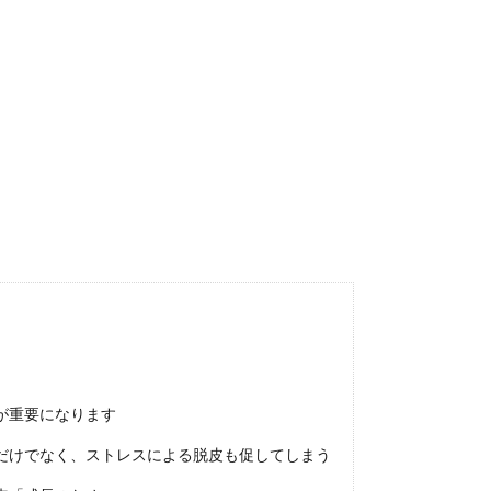
を隠している姿を見たことがある人もいますよね。また、自分に家の庭やベラン
.
を嫌がる時の対処法！原因別爪切りの慣らし方
フローリングの上を歩いた時に、カシャカシャと音が聞こえることはよくありま
.
る臭い！消臭スプレーを手作りする方法をご紹介します
臭したい！ 猫ちゃんにも人間にも無害で安全な消臭スプレーを手作りしたい！
が重要になります
だけでなく、ストレスによる脱皮も促してしまう