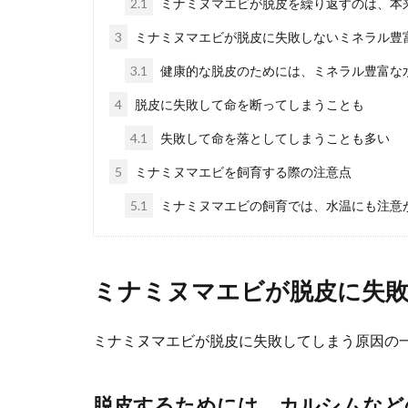
2.1
ミナミヌマエビが脱皮を繰り返すのは、本
スズメの子
3
ミナミヌマエビが脱皮に失敗しないミネラル豊
スズメの子供が
3.1
健康的な脱皮のためには、ミネラル豊富な
ズメの子...
4
脱皮に失敗して命を断ってしまうことも
4.1
失敗して命を落としてしまうことも多い
ヘアカット
5
ミナミヌマエビを飼育する際の注意点
5.1
ミナミヌマエビの飼育では、水温にも注意
お子様のヘアカ
て、上手く行く..
ミナミヌマエビが脱皮に失
金魚がヒー
ミナミヌマエビが脱皮に失敗してしまう原因の
金魚はヒーター
つける事とは？..
脱皮するためには、カルシムなど