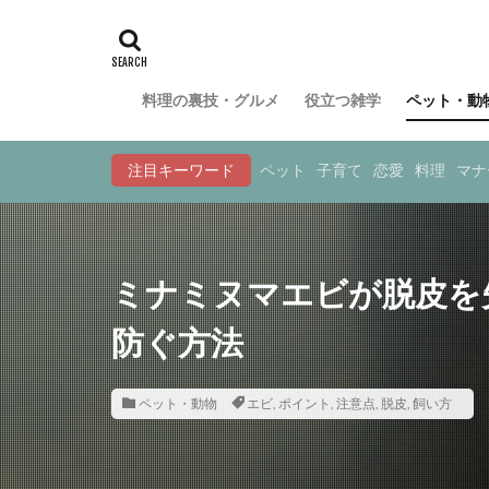
料理の裏技・グルメ
役立つ雑学
ペット・動
注目キーワード
ペット
子育て
恋愛
料理
マナ
ミナミヌマエビが脱皮を
防ぐ方法
ペット・動物
エビ
,
ポイント
,
注意点
,
脱皮
,
飼い方