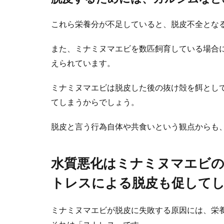
これら栄養分が不足していると、脱皮不全とな
柴犬が洋服
また、ミナミヌマエビを数匹飼育している場合
柴犬が洋服を嫌
嫌がる犬は多い..
えられています。
ミナミヌマエビは脱皮した後の抜け殻を餌とし
てしまうからでしょう。
犬のオムツ
脱皮と言う行為自体や共食いという観点からも
犬用のオムツに
人間の赤...
水質悪化はミナミヌマエビ
トレスによる脱皮も促して
ハムスター
ミナミヌマエビが脱皮に失敗する原因には、栄
ハムスターの鳴
気になります。..