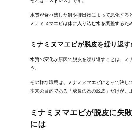
それは「ストレス」です。
水質が食べ残した餌や排出物によって悪化する
ミナミヌマエビは体に入り込む水を調整するた
犬のカット
犬のトリミング
ミナミヌマエビが脱皮を繰り返す
毛の伸びや...
水質の変化が原因で脱皮を繰り返すことは、ミ
う。
うさぎの赤
その様な環境は、ミナミヌマエビにとって決し
うさぎの赤ちゃ
本来の目的である「成長の為の脱皮」だけが、
す。 生...
ミナミヌマエビが脱皮に失
には
犬の里親で