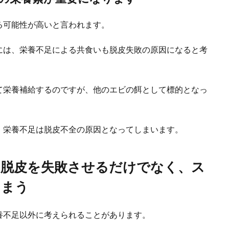
る可能性が高いと言われます。
を嫌がる理由や慣れさせるためのコツと注意点
には、栄養不足による共食いも脱皮失敗の原因になると考
がるのはよくある普通のことです。柴犬以外でもはじめて洋服を着せようとして
.
て栄養補給するのですが、他のエビの餌として標的となっ
に赤ちゃん用を代用するポイントと履かせる注意点とは
、栄養不足は脱皮不全の原因となってしまいます。
人間の赤ちゃん用のオムツを代用するという方法があります。 犬用のオムツに
の脱皮を失敗させるだけでなく、ス
しまう
の鳴き声がキュッキュッ！考えられる理由と対処法
養不足以外に考えられることがあります。
き声がキュッキュッと聞こえると、どんなことを訴えているのか飼い主としては
.