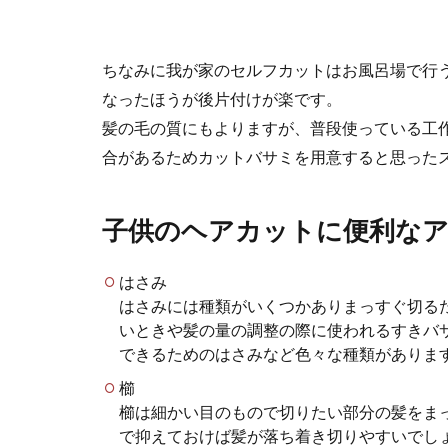
スズメの飼
何かの影響で地
ちなみに我が家のセルフカットはお風呂場で行
ま放置すること..
なったほうが後片付けが楽です。
髪の毛の質にもよりますが、普段使っている工
合があるためカットバサミを用意すると思った
柴犬が洋服
柴犬が洋服を嫌
子供のヘアカットに便利な
嫌がる犬は多い..
はさみ
はさみには種類がいくつかありまっすぐ切る
いときや髪の量の調整の際に使われるすきバ
犬を風呂好
できるためのはさみなど色々な種類がありま
犬をお風呂に入
櫛
風呂好き...
櫛は細かい目のもので切りたい部分の髪をま
で抑えておけば髪が落ち着き切りやすいでし