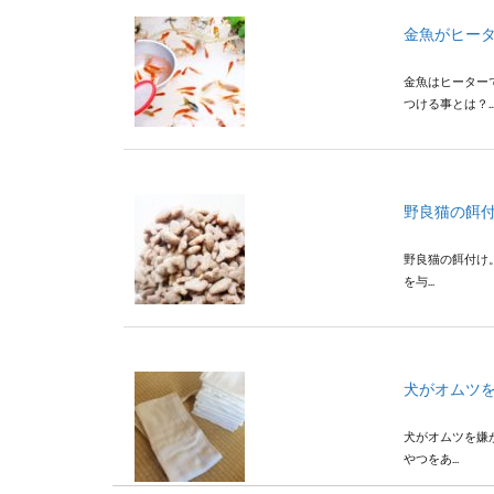
金魚がヒー
金魚はヒーター
つける事とは？..
野良猫の餌
野良猫の餌付け
を与...
犬がオムツ
犬がオムツを嫌
やつをあ...