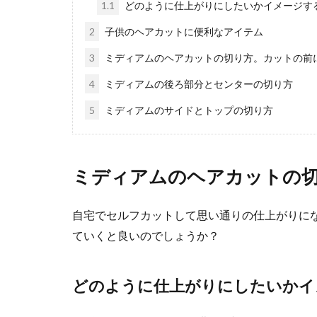
ますね。ですが..
1.1
どのように仕上がりにしたいかイメージす
2
子供のヘアカットに便利なアイテム
3
ミディアムのヘアカットの切り方。カットの前
猫の前足だ
4
ミディアムの後ろ部分とセンターの切り方
猫には両足に肉
5
ミディアムのサイドとトップの切り方
の前足だ...
ミディアムのヘアカットの
インコのお
自宅でセルフカットして思い通りの仕上がりに
最近はペットの
の手作りフー...
ていくと良いのでしょうか？
どのように仕上がりにしたいかイ
インコが噛