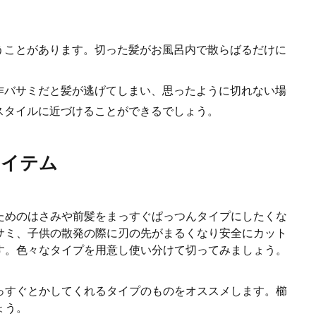
育はできる？ヒナを保護する条件と保護後の飼育方法
面にスズメのヒナがいることがあります。このようなヒナを見つけると、そのま
うことがあります。切った髪がお風呂内で散らばるだけに
.
作バサミだと髪が逃げてしまい、思ったように切れない場
スタイルに近づけることができるでしょう。
を嫌がる理由や慣れさせるためのコツと注意点
がるのはよくある普通のことです。柴犬以外でもはじめて洋服を着せようとして
アイテム
.
ためのはさみや前髪をまっすぐぱっつんタイプにしたくな
サミ、子供の散発の際に刃の先がまるくなり安全にカット
きにさせるためのコツとは？飼い主にできること
す。色々なタイプを用意し使い分けて切ってみましょう。
れようとしても、嫌がって入ろうとしないことの方が多いですよね。 なんとか
っすぐとかしてくれるタイプのものをオススメします。櫛
ょう。