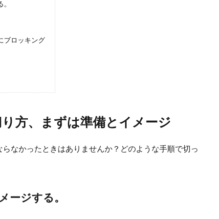
.
る。
にブロッキング
けに肉球がある理由と肉球の日頃のケアや役割とは
球がありますが、前足だけにある肉球もあるのをご存知でしょうか？ では、猫
切り方、まずは準備とイメージ
やつに手作りクッキー！歯ごたえのある安心おやつ
ならなかったときはありませんか？どのような手順で切っ
ために手作りのフードやおやつを手作りする方も増えています。 ペットのため
メージする。
むときに飼い主さんができる正しいしつけの方法を解説