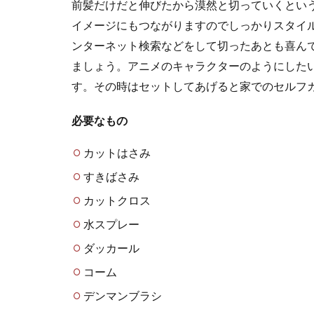
前髪だけだと伸びたから漠然と切っていくとい
飼っているイン
イメージにもつながりますのでしっかりスタイ
強い力で噛んで..
ンターネット検索などをして切ったあとも喜ん
ましょう。アニメのキャラクターのようにした
す。その時はセットしてあげると家でのセルフ
猫は出産で
必要なもの
猫は出産で何匹
基本的に...
カットはさみ
すきばさみ
カットクロス
うさぎの赤
水スプレー
うさぎの赤ちゃ
ダッカール
す。 生...
コーム
デンマンブラシ