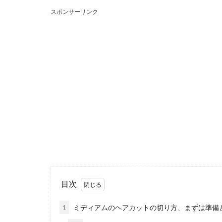
スポンサーリンク
カラスには
カラスが食べ物
ダに思い当たら..
セキセイイ
セキセイインコ
の色で見分ける..
目次
猫用のペッ
1
ミディアムのヘアカットの切り方、まずは準備
ぽっちゃり猫は