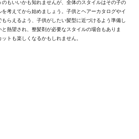
うのもいいかも知れませんが、全体のスタイルはその子の
コが噛むことに頭を悩ませている飼い主さんもいますよね。流血してしまうほど
ルを考えてから始めましょう。子供とヘアーカタログやイ
.
でもらえるよう、子供がしたい髪型に近づけるよう準備し
いと熱望され、整髪剤が必要なスタイルの場合もありま
カットも楽しくなるかもしれません。
何匹産むのか事前準備や兆候と赤ちゃん猫の育て方とは
の赤ちゃん猫を産むことができるのかご存知でしょうか？ 猫が出産したときは
ちゃんは生まれたての時の扱いが重要！飼育のコツ
んはとてもデリケート。生まれたてであればあるほど、その扱いは注意が必要で