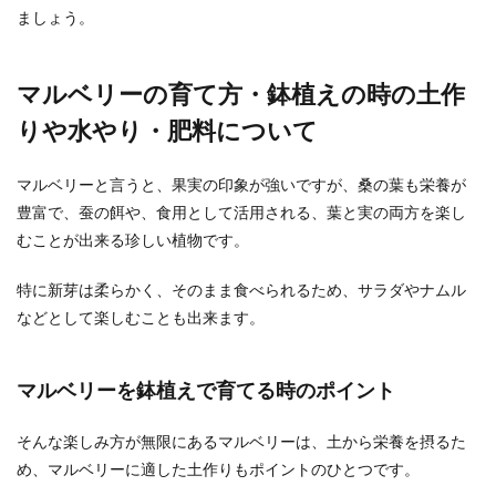
ましょう。
アイロンのやり方やコツを知ってシャ
ツをビシッと仕上げよう
マルベリーの育て方・鉢植えの時の土作
シャツにアイロンをかけたけれど、シワだらけに
なったり上手くかけられないという事もあります
りや水やり・肥料について
ね。 ...
マルベリーと言うと、果実の印象が強いですが、桑の葉も栄養が
豊富で、蚕の餌や、食用として活用される、葉と実の両方を楽し
グルーガンの使い方とコツを確認して
むことが出来る珍しい植物です。
自分だけのアクセサリー作り
特に新芽は柔らかく、そのまま食べられるため、サラダやナムル
ハンドメイドをする人が増えています。手作りの
などとして楽しむことも出来ます。
作品は世界に一つだけのオリジナルで、特別感が
嬉しいですね...
マルベリーを鉢植えで育てる時のポイント
そんな楽しみ方が無限にあるマルベリーは、土から栄養を摂るた
マグカップの収納。棚に飾る場合のポ
め、マルベリーに適した土作りもポイントのひとつです。
イントや見せる収納術