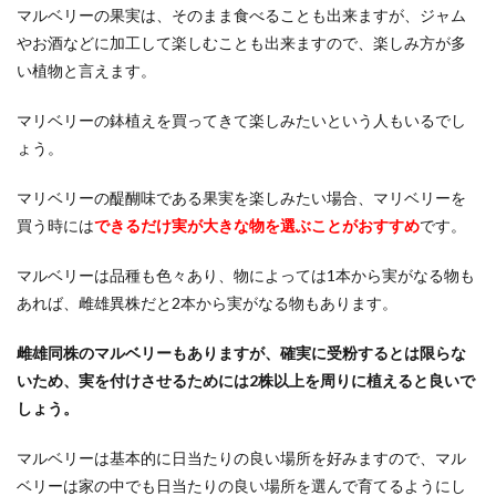
ていてびっく...
マルベリーの果実は、そのまま食べることも出来ますが、ジャム
やお酒などに加工して楽しむことも出来ますので、楽しみ方が多
い植物と言えます。
布に絵の具で着色！にじまない絵の具
マリベリーの鉢植えを買ってきて楽しみたいという人もいるでし
やポイントについて
ょう。
布に絵を書きたい、着色したいという場合はどの
ような画材があるでしょうか。絵といえば一番に
マリベリーの醍醐味である果実を楽しみたい場合、マリベリーを
思いつく絵の...
買う時には
できるだけ実が大きな物を選ぶことがおすすめ
です。
マルベリーは品種も色々あり、物によっては1本から実がなる物も
あれば、雌雄異株だと2本から実がなる物もあります。
タッパーの匂いの取り方は？嫌な匂い
もこれでさようなら！
雌雄同株のマルベリーもありますが、確実に受粉するとは限らな
いため、実を付けさせるためには2株以上を周りに植えると良いで
カレーやにんにく料理をタッパーに入れた場合、
綺麗に洗ったつもりでも匂いがうっすら残ってし
しょう。
まうもの。そ...
マルベリーは基本的に日当たりの良い場所を好みますので、マル
ベリーは家の中でも日当たりの良い場所を選んで育てるようにし