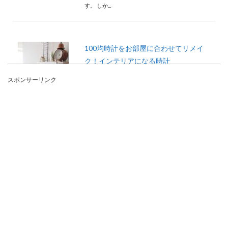
す。 しか...
100均時計をお部屋に合わせてリメイ
ク！インテリアになる時計
スポンサーリンク
家の中に時計がある人って大半ではないでしょう
か。 でも家の中にある時計って部屋の雰囲気に合
っていな...
ボールペンのシミを取る方法！水性ボ
ールペンの落とし方
服を洗濯しようとした時に、ワイシャツのポケッ
トにボールペンのシミを発見。そんな時はどのよ
うにすればボ...