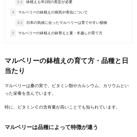
3.1
鉢植えも年2回の剪定が必要
浴室のカウンターの部分、毎日お掃除していても
4
マルベリーの鉢植えの病気や害虫について
気がついたら黄ばみが目立つということはありま
せんか。 ...
4.1
日本の気候に合ったマルベリーは育てやすい植物
5
マルベリーの鉢植えの鉢替えと夏・冬越しの育て方
ゴミ箱の袋を簡単に固定する方法とス
ッキリ見せるアイデア
マルベリーの鉢植えの育て方・品種と日
ゴミ箱というのは、お部屋の中で一番生活感が出
当たり
る場所です。どんなにおしゃれなインテリアで
も、生活感丸出...
マルベリーは桑の実で、ビタミン類やカルシウム、カリウムとい
った栄養を含んでいます。
キッチン掃除を業者に頼むメリットや
特に、ビタミンＣの含有量が高いことでも知られています。
業者選びの注意点をご紹介
マルベリーは品種によって特徴が違う
キッチン周りの掃除は普段からしているのに、大
掃除になると知らず知らずのうちに汚れが溜まっ