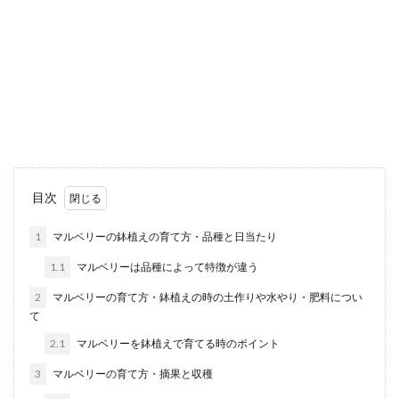
上靴を洗うときの洗剤は何を使えばい
い？おすすめの洗剤
上靴を洗うときにはどんな洗剤を使えば汚れや臭
いを落とすことができるのでしょうか？ 上靴専用
の洗剤を...
クーラー掃除は重要！カビの取り方や
目次
防止方法もご紹介
1
マルベリーの鉢植えの育て方・品種と日当たり
クーラーを安全に快適に使うためには、カビが生
1.1
マルベリーは品種によって特徴が違う
える前に掃除を行うのが鉄則。 そうは分かってい
ても、定...
2
マルベリーの育て方・鉢植えの時の土作りや水やり・肥料につい
て
2.1
マルベリーを鉢植えで育てる時のポイント
浴室のカウンターの黄ばみ落としに効
3
マルベリーの育て方・摘果と収穫
くのはコレ。使い方を紹介