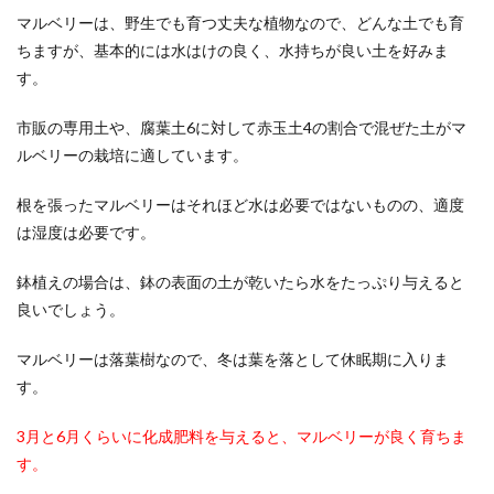
マルベリーは、野生でも育つ丈夫な植物なので、どんな土でも育
ティータイムに彩りを添えてくれるマグカップ。
お気に入りのマグカップや、いただき物や思い出
ちますが、基本的には水はけの良く、水持ちが良い土を好みま
のあるマグカ...
す。
市販の専用土や、腐葉土6に対して赤玉土4の割合で混ぜた土がマ
ルベリーの栽培に適しています。
洗濯物の洗い方！裏返して洗うメリッ
ト・デメリットを解説
根を張ったマルベリーはそれほど水は必要ではないものの、適度
は湿度は必要です。
お洗濯をする時、洗濯物を裏返してから洗う洗い
方の方が良いという話を聞いた事がある人もいる
鉢植えの場合は、鉢の表面の土が乾いたら水をたっぷり与えると
のではないで...
良いでしょう。
マルベリーは落葉樹なので、冬は葉を落として休眠期に入りま
す。
3月と6月くらいに化成肥料を与えると、マルベリーが良く育ちま
す。