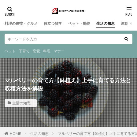
料理の裏技・グルメ
役立つ雑学
ペット・動物
生活の知恵
運動・ス
ペット
子育て
恋愛
料理
マナー
マルベリーの育て方【鉢植え】上手に育てる方法と
収穫方法を解説
生活の知恵
HOME
生活の知恵
マルベリーの育て方【鉢植え】上手に育てる方