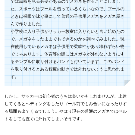
では黒板を見る必要があるのでメガネを作ることにしまし
た。スポーツはプールを習っているくらいなので、プールの
チューリップの球根を、暖かくなってきた3月植
ときは裸眼で泳ぐ事にして普通の子供用メガネをメガネ屋さ
えるのは良くないことなのでしょうか。 球根の存
在を忘れ...
んで作りました。
小学校に入り子供がサッカー教室に入りたいと言い始めたの
で、メガネをしたままでもできるのかを調べてみました。現
在使用しているメガネは子供用で柔軟性があり壊れずらい物
洗濯槽のカビがなくならないときの対
でじゃあります。体育等の際にはメガネが外れないようにす
処方法を紹介します
るテンプルに取り付けるバンドも付いています。このバンド
洗濯槽のカビがなくならない…すすぎをしたのに
を取り付けるとある程度の動きでは外れないように思われま
ずっと洗濯物に黒いカビのようなものがついてし
す。
まうときには...
しかし、サッカーは初心者のうちは良いかもしれませんが、上達
してくるとヘディングをしたりゴール前でもみ合いになったりす
姑が嫌いすぎる！同居ストレス解消法
る場面も出てくるでしょう。やはり現在の普通のメガネではベル
と姑が嫌いな理由・対処法
トをしても直ぐに外れてしまいそうです。
同居している姑のことを嫌いすぎることで毎日ス
トレスを抱えながら生活している女性もいるので