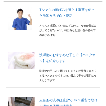
Tシャツの黄ばみを落とす重曹を使っ
た洗濯方法で白さ復活
きちんと洗濯しているはずなのに、なぜか黄ばみ
が出てくるTシャツ。特に白など淡い色の脇の下
の黄ばみは気...
洗濯物のおすすめな干し方【バスタオ
ル】を紹介します
洗濯物の干し方で困ってしまうのが場所を大きく
とるバスタオルですよね。畳んで干せば場所はな
んとかできて...
風呂釜の洗浄は重曹でOK？重曹で取れ
る汚れと使用の注意点