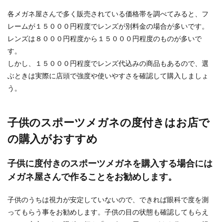
メガネの曇り止め！裏ワザの中で何が
各メガネ屋さんで多く販売されている価格帯を調べてみると、フ
最強？様々な曇り止めついて
レームが１５０００円程度でレンズが別料金の場合が多いです。
レンズは８０００円程度から１５０００円程度のものが多いで
メガネをかけてのマスク！外を歩いていて建物の
す。
中に入ったとき、また歩いている最中でも鼻息で
しかし、１５０００円程度でレンズ代込みの商品もあるので、選
メガネが曇っ...
ぶときは実際に店頭で強度や使いやすさを確認して購入しましょ
う。
子供のスポーツメガネの度付きはお店で
の購入がおすすめ
子供に度付きのスポーツメガネを購入する場合には
メガネ屋さんで作ることをお勧めします。
子供のうちは視力が安定していないので、できれば眼科で度を測
ってもらう事をお勧めします。子供の目の状態も確認してもらえ