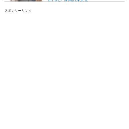
スポンサーリンク
毎日使用する浴室、体をキレイにする場所なの
で、その分汚れが溜まる場所です。浴槽や洗い場
は毎日掃除をし...
アイロンのやり方やコツを知ってシャ
ツをビシッと仕上げよう
シャツにアイロンをかけたけれど、シワだらけに
なったり上手くかけられないという事もあります
ね。 ...
ユニットバスの換気扇から聞こえる異
音の原因を知って対処しよう
ユニットバスの換気扇から異音が聞こえる場合
「もう寿命かな？」と考える人もいると思いま