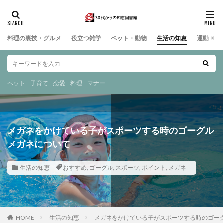
料理の裏技・グルメ
役立つ雑学
ペット・動物
生活の知恵
運動・ス
ペット
子育て
恋愛
料理
マナー
メガネをかけている子がスポーツする時のゴーグル
メガネについて
生活の知恵
おすすめ
,
ゴーグル
,
スポーツ
,
ポイント
,
メガネ
HOME
生活の知恵
メガネをかけている子がスポーツする時のゴー