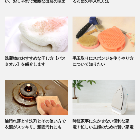
い。おしゃれで素敵な出窓の演出
る布団の手入れ方法
洗濯物のおすすめな干し方【バス
毛玉取りにスポンジを使うやり方
タオル】を紹介します
について知りたい
油汚れ落とす洗剤とその使い方で
時短家事に欠かせない便利な家
衣類がスッキリ。頑固汚れにも
電！忙しい主婦のための賢い家電