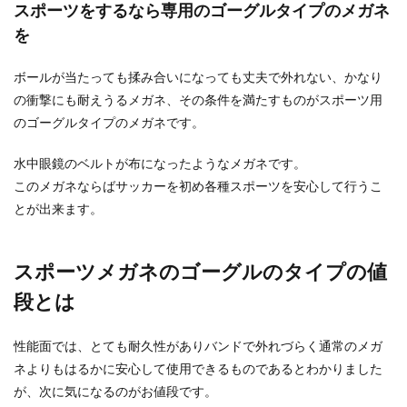
スポーツをするなら専用のゴーグルタイプのメガネ
はないでしょ...
を
ボールが当たっても揉み合いになっても丈夫で外れない、かなり
ゴミ箱の袋を簡単に固定する方法とス
の衝撃にも耐えうるメガネ、その条件を満たすものがスポーツ用
ッキリ見せるアイデア
のゴーグルタイプのメガネです。
ゴミ箱というのは、お部屋の中で一番生活感が出
水中眼鏡のベルトが布になったようなメガネです。
る場所です。どんなにおしゃれなインテリアで
も、生活感丸出...
このメガネならばサッカーを初め各種スポーツを安心して行うこ
とが出来ます。
メガネはどうする？スポーツをしてい
スポーツメガネのゴーグルのタイプの値
る子供におすすめなメガネ
段とは
最近は低学年からメガネをかけている子も多いよ
うな気がします。 実際私の息子も小学生１年生の
性能面では、とても耐久性がありバンドで外れづらく通常のメガ
時に...
ネよりもはるかに安心して使用できるものであるとわかりました
が、次に気になるのがお値段です。