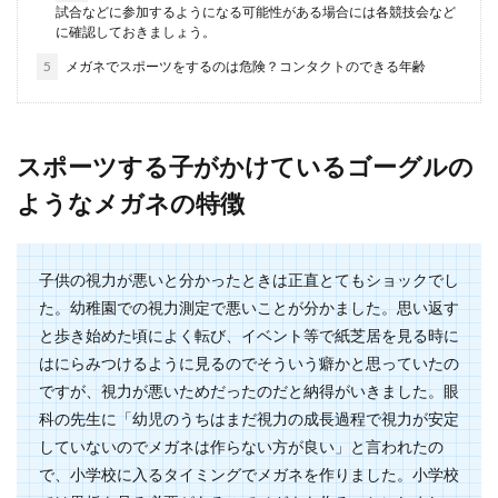
試合などに参加するようになる可能性がある場合には各競技会など
に確認しておきましょう。
スニーカーは重曹とオキシドールで洗
えば汚れも黄ばみも消えます
5
メガネでスポーツをするのは危険？コンタクトのできる年齢
白いスニーカーを買ったものの、いつの間にか汚
れがついてしまうとそのまま放置してしまいます
よね。 ...
スポーツする子がかけているゴーグルの
ようなメガネの特徴
上靴を洗うときの洗剤は何を使えばい
い？おすすめの洗剤
子供の視力が悪いと分かったときは正直とてもショックでし
た。幼稚園での視力測定で悪いことが分かました。思い返す
上靴を洗うときにはどんな洗剤を使えば汚れや臭
と歩き始めた頃によく転び、イベント等で紙芝居を見る時に
いを落とすことができるのでしょうか？ 上靴専用
はにらみつけるように見るのでそういう癖かと思っていたの
の洗剤を...
ですが、視力が悪いためだったのだと納得がいきました。眼
科の先生に「幼児のうちはまだ視力の成長過程で視力が安定
していないのでメガネは作らない方が良い」と言われたの
チューリップの球根を3月植えるのは
で、小学校に入るタイミングでメガネを作りました。小学校
NG！植える時期とポイント