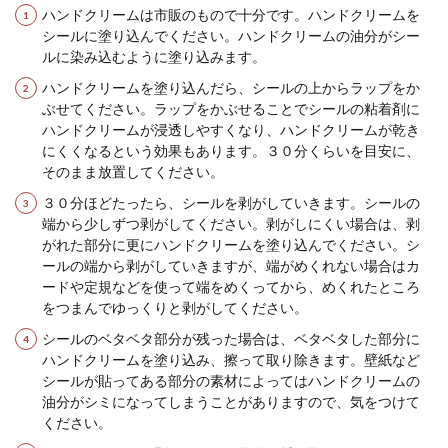
ハンドクリームは市販のもので十分です。ハンドクリームを
シールに塗り込んでください。ハンドクリームの油分がシー
水道の水漏れが起きるとすぐに業者に連絡しなく
ルに染み込むように塗り込みます。
ては、と思う方も多いと思います。 しかし、水漏
れで一番...
ハンドクリームを塗り込んだら、シールの上からラップをか
ぶせてください。ラップをかぶせることでシールの粘着剤に
ハンドクリームが浸透しやすくなり、ハンドクリームが乾き
にくくなるという効果もあります。３０分くらいを目安に、
再婚したい！子連れ再婚で幸せになる
そのまま放置してください。
ために必要なこととポイント
３０分ほどたったら、シールを剥がしていきます。シールの
端から少しずつ剥がしてください。剥がしにくい場合は、剥
一度離婚を経験した女性の中には、新しく素敵な
がれた部分に更にハンドクリームを塗り込んでください。シ
男性との出会いがあり、その人との再婚を考えて
ールの端から剥がしていきますが、端がめくれない場合はカ
いる人もいる...
ードや定規などを使って端をめくってから、めくれたところ
をつまんでゆっくりと剥がしてください。
シールのベタベタ部分が残った場合は、ベタベタした部分に
出窓をインテリアとしておしゃれに活
ハンドクリームを塗り込み、擦って取り除きます。壁紙など
用！ポイントや注意点を紹介
シールが貼ってある部分の素材によってはハンドクリームの
油分がシミになってしまうことがありますので、気をつけて
ください。
部屋にある出窓をインテリアのようにおしゃれに
見せている家を見たことはありませんか？例え