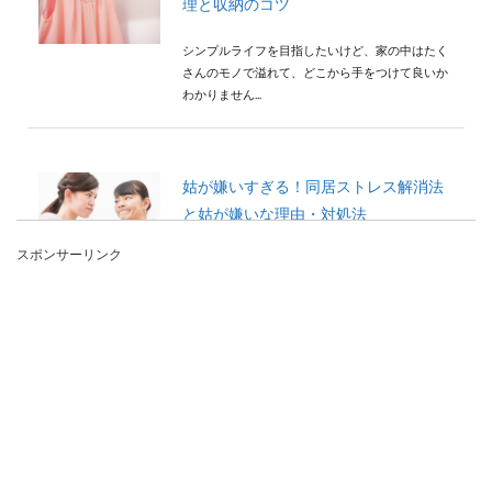
理と収納のコツ
シンプルライフを目指したいけど、家の中はたく
さんのモノで溢れて、どこから手をつけて良いか
わかりません...
姑が嫌いすぎる！同居ストレス解消法
と姑が嫌いな理由・対処法
スポンサーリンク
同居している姑のことを嫌いすぎることで毎日ス
トレスを抱えながら生活している女性もいるので
はないでしょ...
メガネはどうする？スポーツをしてい
る子供におすすめなメガネ
最近は低学年からメガネをかけている子も多いよ
うな気がします。 実際私の息子も小学生１年生の