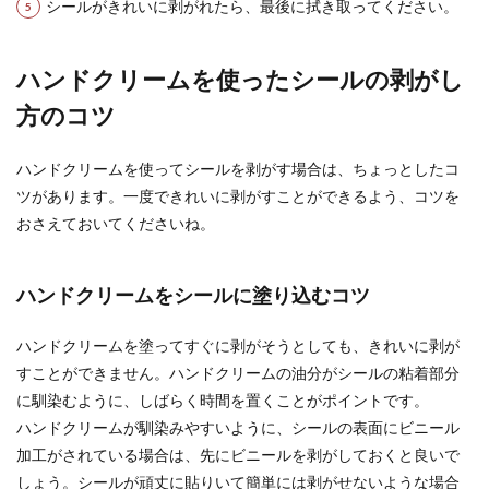
シールがきれいに剥がれたら、最後に拭き取ってください。
ば、観葉植物や...
ハンドクリームを使ったシールの剥がし
風呂釜の洗浄は重曹でOK？重曹で取れ
方のコツ
る汚れと使用の注意点
ハンドクリームを使ってシールを剥がす場合は、ちょっとしたコ
毎日使用する浴室、体をキレイにする場所なの
ツがあります。一度できれいに剥がすことができるよう、コツを
で、その分汚れが溜まる場所です。浴槽や洗い場
おさえておいてくださいね。
は毎日掃除をし...
ハンドクリームをシールに塗り込むコツ
竹の支柱の基本の組み方！育てる野菜
に合った組立方法
ハンドクリームを塗ってすぐに剥がそうとしても、きれいに剥が
すことができません。ハンドクリームの油分がシールの粘着部分
家庭菜園をされる方は、丈が長く育つ野菜を育て
に馴染むように、しばらく時間を置くことがポイントです。
る場合、支柱が必要となりますよね。そこで竹の
ハンドクリームが馴染みやすいように、シールの表面にビニール
支柱を使用す...
加工がされている場合は、先にビニールを剥がしておくと良いで
しょう。シールが頑丈に貼りいて簡単には剥がせないような場合