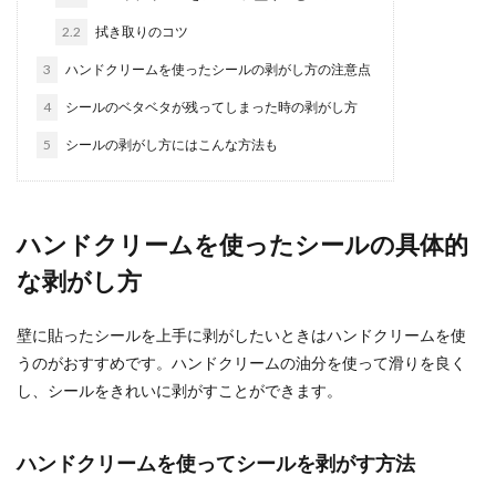
2.2
拭き取りのコツ
キッチンの床を綺麗にDIYするならこ
んな方法があります
3
ハンドクリームを使ったシールの剥がし方の注意点
4
シールのベタベタが残ってしまった時の剥がし方
最初は綺麗だったキッチンも数年使い続けている
と、床に傷が増えたり、洗剤で拭いても落ちない
5
シールの剥がし方にはこんな方法も
シミなどが出...
ハンドクリームを使ったシールの具体的
出窓にブラインドの取り付け！いろい
な剥がし方
ろな取り付け方法をご紹介
出窓にはフリルのついたカーテン？可愛いカーテ
壁に貼ったシールを上手に剥がしたいときはハンドクリームを使
ンも良いけど、自分の趣味ではないと言う方もい
うのがおすすめです。ハンドクリームの油分を使って滑りを良く
らっしゃいま...
し、シールをきれいに剥がすことができます。
ハンドクリームを使ってシールを剥がす方法
水道の蛇口のパッキン交換方法！自分
で水漏れを直す手順