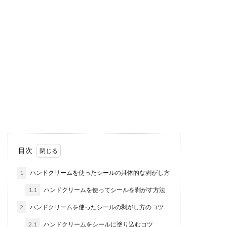
時に...
時短家事に欠かせない便利な家電！忙
しい主婦のための賢い家電
今は仕事を持つ女性も増えてきて、女性の一日の
仕事量は膨大です。仕事でクタクタになっても、
家に帰れば家...
風呂の洗剤は酸性？それともアルカリ
目次
性？洗剤の使い分けについて
1
ハンドクリームを使ったシールの具体的な剥がし方
お風呂の洗剤には何が適しているのでしょうか？
1.1
ハンドクリームを使ってシールを剥がす方法
パッケージをよく見てみると酸性、中性、アルカ
リ性と、同じ...
2
ハンドクリームを使ったシールの剥がし方のコツ
2.1
ハンドクリームをシールに塗り込むコツ