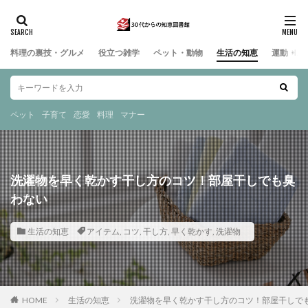
料理の裏技・グルメ
役立つ雑学
ペット・動物
生活の知恵
運動・ス
ペット
子育て
恋愛
料理
マナー
洗濯物を早く乾かす干し方のコツ！部屋干しでも臭
わない
生活の知恵
アイテム
,
コツ
,
干し方
,
早く乾かす
,
洗濯物
HOME
生活の知恵
洗濯物を早く乾かす干し方のコツ！部屋干しで