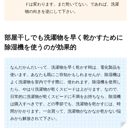
ミシンのコツやポイントとは？まっす
ドは変わります。まだ乾いてない。であれば、洗濯
ぐ縫いたいとき
物の向きを逆にして下さい。
ただまっすぐ縫いたいのに、曲がってしまうとき
の原因はどんなところにあるのでしょう？ミシン
の基本となる...
部屋干しでも洗濯物を早く乾かすために
除湿機を使うのが効果的
なんだかんだいって、洗濯物を早く乾かす時は、電化製品を
使います。あなたも既にご存知かもしれませんが、除湿機は
よく洗濯物を室内で干す際に、使われます。除湿機を使用し
たら、やはり洗濯物が乾くスピードは上がります。なので、
日常的に洗濯物が乾くスピードに不満をお持ちなら、除湿機
は購入すべきです。どの季節でも、洗濯物を乾かすには、時
間がかかります。一台買って、洗濯物がなかなか乾かない悩
みから解放されて下さい。