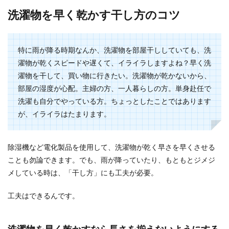
マルベリーの育て方【鉢植え】上手に
洗濯物を早く乾かす干し方のコツ
育てる方法と収穫方法を解説
マルベリーの鉢植えを育てようと考えている人の
特に雨が降る時期なんか、洗濯物を部屋干ししていても、洗
中には、どうやって育てれば上手に実を付けるこ
濯物が乾くスピードや遅くて、イライラしますよね？早く洗
とができるの...
濯物を干して、買い物に行きたい。洗濯物が乾かないから、
部屋の湿度が心配。主婦の方、一人暮らしの方。単身赴任で
洗濯も自分でやっている方。ちょっとしたことではあります
洗濯物の生乾き臭対策！嫌な臭いを防
が、イライラはたまります。
ぐ洗い方と干し方のコツ
洗剤も柔軟剤も使って洗濯したのに洗濯物の生乾
除湿機など電化製品を使用して、洗濯物が乾く早さを早くさせる
き臭が気になることがありませんか？ そんな嫌な
ことも勿論できます。でも、雨が降っていたり、もともとジメジ
臭いの生...
メしている時は、「干し方」にも工夫が必要。
工夫はできるんです。
お玉や菜箸を使いやすく収納！便利な
100均グッズもご紹介