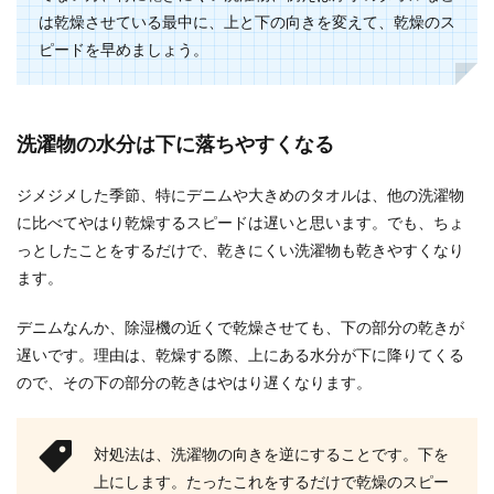
は乾燥させている最中に、上と下の向きを変えて、乾燥のス
ピードを早めましょう。
南部鉄器のお鍋について。さび問題を
解決して長く使い続けるには
洗濯物の水分は下に落ちやすくなる
南部鉄器の鍋。 伝統工芸品であり、高価で最近で
は海外でも注目され手に入りにくい調理道具とな
ジメジメした季節、特にデニムや大きめのタオルは、他の洗濯物
っていま...
に比べてやはり乾燥するスピードは遅いと思います。でも、ちょ
っとしたことをするだけで、乾きにくい洗濯物も乾きやすくなり
ます。
【重曹の使い方】料理が美味しくなる
重曹の活用法
デニムなんか、除湿機の近くで乾燥させても、下の部分の乾きが
遅いです。理由は、乾燥する際、上にある水分が下に降りてくる
重曹と言えば、お掃除に活躍するアイテムという
ので、その下の部分の乾きはやはり遅くなります。
印象をお持ちの方が多いと思いますが、重曹は料
理にも、いろ...
対処法は、洗濯物の向きを逆にすることです。下を
上にします。たったこれをするだけで乾燥のスピー