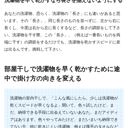
洗濯物を早く乾かすなら長さを揃えないようにする
毎日使用するキッチングッズは、どのように収納
をしていますか？特に頻繁に使用する菜箸やお玉
あなたの洗濯物、恐らく、洗濯物の「長さ」にも違いがあると思
は、使いやす...
います。その「長さ」、同じ長さのものを並べずに、左から右に
長くし、今度は右から左に長くするなど、長さの調節をして下さ
い。洗濯物を干す際、この「長さ」、（例えば一番長いものを両
鍋の残りの保存方法と美味しいリメイ
端に干す）の調節をするだけでも、洗濯物を乾かすスピードに差
クアイデアで手抜き料理
は出るんです。挑戦して下さい。
No Image
ついつい残ってしまう鍋料理。鍋にたっぷりと残
った具材は捨ててしまうのはもったいないですよ
部屋干しで洗濯物を早く乾かすために途
ね。しかも、...
中で掛け方の向きを変える
シールの剥がし方！ハンドクリームを
洗濯物の室内干しで、「こんな風にしたら、少しは洗濯物が
使ってシールを剥がす方法
乾くスピードが早くなるよ」聞いて、色々試したけど、ま
だ、納得できる手段に出会えていないあなた。まだアイディ
小さなお子さんがいるご家庭では、子供が色々な
アはあります。色々やってみたけど、まだいまいち納得でき
場所にシールを貼ってしまうことに頭を悩ませる
てない方、特に乾きにくい洗濯物、例えば厚手のタオルなど
こともありま...