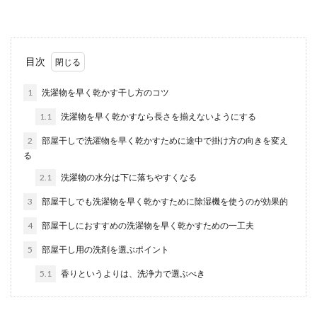
わかりません...
ジャガード生地の特徴について。他の
目次
織り方との違いを比較
1
洗濯物を早く乾かす干し方のコツ
ジャガード生地と言うと、高級感のある生地で、
1.1
洗濯物を早く乾かすなら長さを揃えないようにする
カーテンや洋服にも使われます。 このジャガード
生地には...
2
部屋干しで洗濯物を早く乾かすために途中で掛け方の向きを変え
る
2.1
洗濯物の水分は下に落ちやすくなる
プラバン使ったアクセサリーの作り方
3
部屋干しでも洗濯物を早く乾かすために除湿機を使うのが効果的
とマスキングテープ活用術
4
部屋干しにおすすめの洗濯物を早く乾かすための一工夫
プラバンを使ったアクセサリー作りに挑戦したい
5
部屋干し用の洗剤を選ぶポイント
と思っても、デザインを考えるのが面倒だと諦め
てしまう人も...
5.1
香りというよりは、洗浄力で選ぶべき