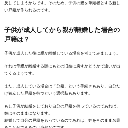
反してしまうからです。そのため、子供の親を筆頭者とする新し
休日に限って早起きする子供との付き
い戸籍が作られるのです。
合い方とは？対応術をご紹介
休日に早起きする子供に対して疲れを感じている
子供が成人してから親が離婚した場合の
お母さんは多いもの・・早起きは良いことだけれ
ど、お休みの...
戸籍は？
子供が成人した後に親が離婚している場合を考えてみましょう。
名前の由来を紹介。子供を思う親の気
持ちやこだわりやエピソード
それは母親が離婚する際にもとの旧姓に戻すかどうかで違いが出
てくるようです。
お腹の中の赤ちゃんもすくすくと育って、我が子
の誕生をとても楽しみしていることでしょう。 楽
また、成人している場合は「分籍」という手続きもあり、自分だ
しみ...
け独立した戸籍を持つという選択肢もあります。
もし子供が結婚をしており自分の戸籍を持っているのであれば、
幼稚園のコップの大きさは子供に合わ
姓はそのままになります。
せて。コップ選びのポイント
結婚して自分の戸籍をもっているのであれば、姓をそのまま名乗
ることができるのは当然なのです。