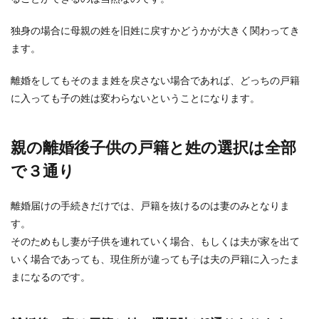
幼稚園に通うことになったら、揃えなくてはいけ
ない物がたくさんあって戸惑ってしまいますね。
独身の場合に母親の姓を旧姓に戻すかどうかが大きく関わってき
多く...
ます。
離婚をしてもそのまま姓を戻さない場合であれば、どっちの戸籍
に入っても子の姓は変わらないということになります。
里親となって子供を育てたい独身女性
のための心得について
親の離婚後子供の戸籍と姓の選択は全部
結婚はしたくないけど、子供はほしい…そう考え
た場合に浮かぶのが「里親制度」かもしれませ
で３通り
ん。 し...
離婚届けの手続きだけでは、戸籍を抜けるのは妻のみとなりま
す。
旦那が子供を差別、妻として母として
そのためもし妻が子供を連れていく場合、もしくは夫が家を出て
あなたができること
いく場合であっても、現住所が違っても子は夫の戸籍に入ったま
まになるのです。
旦那が子供を差別していると感じてしまうと、な
ぜこんな差別をするのか、どうして平等に接して
くれないのか...