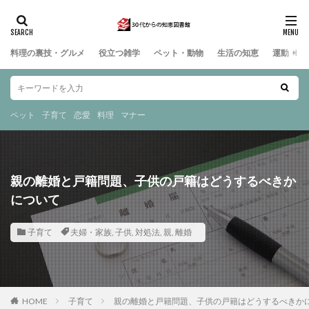
料理の裏技・グルメ
役立つ雑学
ペット・動物
生活の知恵
運動・ス
ペット
子育て
恋愛
料理
マナー
親の離婚と戸籍問題、子供の戸籍はどうするべきか
について
子育て
夫婦・家族
,
子供
,
対処法
,
親
,
離婚
HOME
子育て
親の離婚と戸籍問題、子供の戸籍はどうするべきか