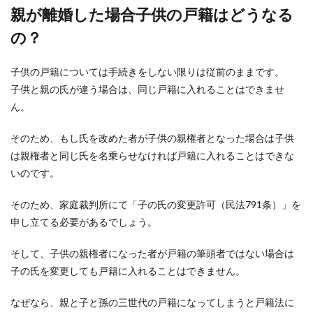
親が離婚した場合子供の戸籍はどうなる
の？
ピアノの練習しないのにレッスンはや
子供の戸籍については手続きをしない限りは従前のままです。
めないという子への対応
子供と親の氏が違う場合は、同じ戸籍に入れることはできませ
『ピアノの練習しない』 子どもがピアノレッスン
ん。
に通っているママの共通するお悩みと言っても、
過言では...
そのため、もし氏を改めた者が子供の親権者となった場合は子供
は親権者と同じ氏を名乗らせなければ戸籍に入れることはできな
いのです。
空き缶で工作しよう！子供にもおすす
そのため、家庭裁判所にて「子の氏の変更許可（民法791条）」を
めの簡単工作の作り方
申し立てる必要があるでしょう。
お子さんの夏休みの工作に頭を悩ませている親御
さんもいますよね。家にあるもので簡単に・しか
そして、子供の親権者になった者が戸籍の筆頭者ではない場合は
も時間をかけ...
子の氏を変更しても戸籍に入れることはできません。
なぜなら、親と子と孫の三世代の戸籍になってしまうと戸籍法に