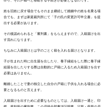
作り、その戸籍へと移動する手続きが必要となるのです。
姓を旧姓に戻す場合でもそのまま継続して婚姻中の姓を名乗る場
合でも、まずは家庭裁判所にて「子の氏の変更許可申立書」を提
出する必要があります。
その後認められると「審判書」をもらえますので、入籍届けを出
す流れになります。
ちなみに入籍届けとは字のごとく籍を入れる届けとなります。
子が生まれた時に出生届を出したり、養子縁組をした際に養子縁
組届を出したりする際は自動的に戸籍に入るため入籍届けを出す
必要はありません。
離婚したことで妻の独立した自分の戸籍に子供を入れる場合に必
要となるものと言えます。
入籍届けを出すために必要なものとしては、入籍届け一通と、印
鑑、裁判所の審判書、この戸籍全部事項証明書、父親・母親の戸