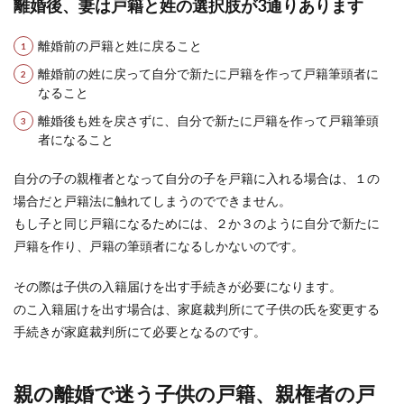
離婚後、妻は戸籍と姓の選択肢が3通りあります
離婚前の戸籍と姓に戻ること
幼稚園の面談の順番が最後なのは問題
離婚前の姓に戻って自分で新たに戸籍を作って戸籍筆頭者に
があるから？面談順番と内容
なること
離婚後も姓を戻さずに、自分で新たに戸籍を作って戸籍筆頭
幼稚園の面談の日程表をもらった時、自分の子供
者になること
の順番がいちばん最後だったら「もしかしたらう
ちの子は何か...
自分の子の親権者となって自分の子を戸籍に入れる場合は、１の
場合だと戸籍法に触れてしまうのでできません。
もし子と同じ戸籍になるためには、２か３のように自分で新たに
戸籍を作り、戸籍の筆頭者になるしかないのです。
その際は子供の入籍届けを出す手続きが必要になります。
のこ入籍届けを出す場合は、家庭裁判所にて子供の氏を変更する
手続きが家庭裁判所にて必要となるのです。
親の離婚で迷う子供の戸籍、親権者の戸