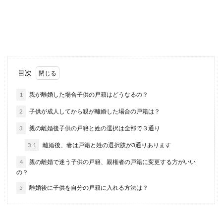
柔道や空手を子供に習わせたいと考える親も少な
くありません。 柔道や空手を子供に習わせること
は、...
胎嚢や卵黄嚢が見えないけど大丈夫？
目次
胎児の大きさと母体の変化
1
親が離婚した場合子供の戸籍はどうなるの？
赤ちゃんを妊娠していることがわかったのもつか
2
子供が成人してから親が離婚した場合の戸籍は？
の間、胎嚢や卵黄嚢が見えないと、赤ちゃんが元
気に成長して...
3
親の離婚後子供の戸籍と姓の選択は全部で３通り
3.1
離婚後、妻は戸籍と姓の選択肢が3通りあります
4
親の離婚で迷う子供の戸籍、親権者の戸籍に変更する方がいい
自転車に乗りたい子供の練習で気をつ
の？
けたい事と練習の流れ
5
離婚後に子供を自分の戸籍に入れる方法は？
お友達や近所の子供達が自転車に乗っているのを
見かけた時に、そろそろ自転車の練習を始めたほ
うがいいのか...