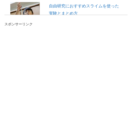
自由研究におすすめスライムを使った
実験とまとめ方
スポンサーリンク
小学生の自由研究で人気のスライムをテーマにし
た学習ですが、ただ作るだけというよりも、少し
実験の要素を...
保育園の肌着事情、0歳の場合とハイハ
イしてからの肌着について
保育園に0歳の赤ちゃんを預ける場合に、肌着は
どんなタイプがいいのか悩んでしまいますね。 寝
て...
柔道や空手を子供に習わせるメリット
と通わせるときの注意点