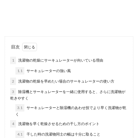
花束を贈る場合には、どのくらいの予算で作りた
いのかということによって、花束のボリュームが
変わってきま...
東京で行きたいところ。女子旅に外せ
目次
ないパワースポットや観光
1
洗濯物の乾燥にサーキュレーターが向いている理由
東京には楽しいところが一杯。今回は女子だけで
1.1
サーキュレーターの強い風
行く遊びのスポットを紹介します。 女子の行きた
いと...
2
洗濯物の乾燥を早めたい場合のサーキュレーターの使い方
3
除湿機とサーキュレーターを一緒に使用すると、さらに洗濯物が
乾きやすく
スエードのパンプスは夏でもOK！おす
3.1
サーキュレーターと除湿機のあわせ技でより早く洗濯物が乾
すめの色やコーデをご紹介
く
4
洗濯物を早く乾燥させるための干し方のポイント
スエードのパンプスはなんとなく秋や冬に履くと
いう印象が強いかもしれませんが、実は夏に履い
4.1
干した時の洗濯物同士の幅は十分に取ること
ておしゃれを...