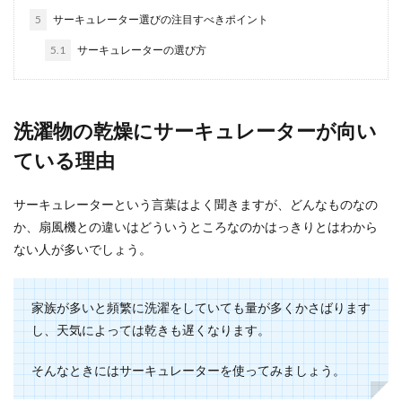
5
サーキュレーター選びの注目すべきポイント
5.1
サーキュレーターの選び方
レースやリボンを使ったヘアアクセリ
ーと可愛い小物の作り方
洗濯物の乾燥にサーキュレーターが向い
レースやリボンを使った可愛い小物は女の子の永
遠の憧れです。 そこで、レースやリボンを使った
ている理由
簡単なヘ...
サーキュレーターという言葉はよく聞きますが、どんなものなの
か、扇風機との違いはどういうところなのかはっきりとはわから
刺繍初心者必見！刺繍に向いてる生地
ない人が多いでしょう。
の選び方とポイント
家族が多いと頻繁に洗濯をしていても量が多くかさばります
子供の絵本バッグに刺繍でワンポイント、ポーチ
に可愛い刺繍で世界に1つのオリジナル作品に！
し、天気によっては乾きも遅くなります。
と、刺繍をす...
そんなときにはサーキュレーターを使ってみましょう。