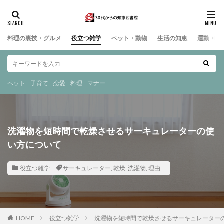
料理の裏技・グルメ
役立つ雑学
ペット・動物
生活の知恵
運動・ス
ペット
子育て
恋愛
料理
マナー
洗濯物を短時間で乾燥させるサーキュレーターの使
い方について
役立つ雑学
サーキュレーター
,
乾燥
,
洗濯物
,
理由
HOME
役立つ雑学
洗濯物を短時間で乾燥させるサーキュレーター