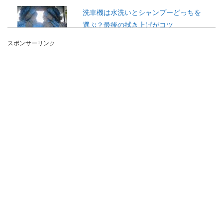
洗車機は水洗いとシャンプーどっちを
選ぶ？最後の拭き上げがコツ
スポンサーリンク
セルフの洗車機はとても便利なものですが、水洗
い洗車やシャンプー洗車などコースがいくつかあ
ります。 ...
観葉植物のベンジャミンを剪定する理
由とそのコツを教えます
観葉植物の中でも人気のベンジャミン。初心者の
人でも育てやすいと言われていますが、剪定が必
要となってい...
1000円の花束はどれくらいのボリュー
ムがあるのかの目安