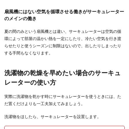
ハンドメイドブームで小物や服を手作りする方が
扇風機にはない空気を循環させる働きがサーキュレーター
増えていますよね。 服を作ろうと思った時には手
芸屋さん...
のメインの働き
夏の間のみという扇風機とは違い、サーキュレーターは空気の循
環によって部屋の温かい熱を一定にしたり、冷たい空気を行き渡
自転車の後輪ブレーキの音の原因を知
らせたりと使うシーズンに制限はないので、出したりしまったり
って正しく対処しよう
する手間もなくなります。
自転車、特にママチャリに乗っていると、後輪ブ
レーキをかけた時にキーッと音が鳴ることがあり
洗濯物の乾燥を早めたい場合のサーキュ
ますよね。そ...
レーターの使い方
絵を描く仕事の種類と特徴！絵を仕事
実際に洗濯物を乾かす時にサーキュレーターを使うときには、た
にしたい人が覚えておくこと
だ置くだけよりも一工夫加えてみましょう。
子供の頃から絵を描くのが好きで、将来は絵を仕
洗濯物をほしたら、サーキュレーターを設置します。
事したいと思っていた、という方も多いと思いま
す。 しか...