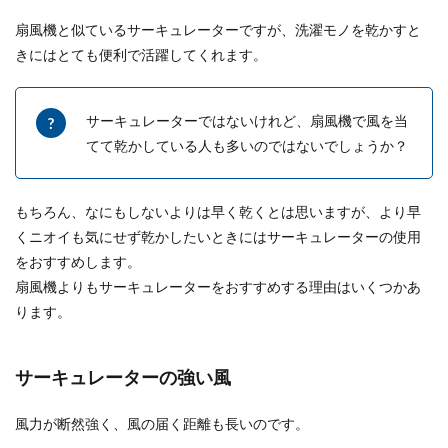
着物のオークションで失敗しないため
扇風機と似ているサーキュレーターですが、洗濯モノを乾かすと
のポイントについて徹底解説
きにはとても便利で活躍してくれます。
着物を楽しみたい女性にとって、一般の着物専門
店よりも安く購入できるオークションはとても魅
サーキュレーターではないけれど、扇風機で風を当
力的に映るで...
てて乾かしている人も多いのではないでしょうか？
天井の壁紙が剥がれる原因は？自分で
もちろん、なにもしないよりは早く乾くとは思いますが、より早
補修する方法とポイント
くニオイも気にせず乾かしたいときにはサーキュレーターの使用
をおすすめします。
ふと天井を見上げると壁紙が剥がれている！剥が
扇風機よりもサーキュレーターをおすすめする理由はいくつかあ
れるなんてなぜ？と思うのではないでしょうか。
ります。
天井は人...
サーキュレーターの強い風
【服のハンドメイド】初心者向け生地
風力が断然強く、風の届く距離も長いのです。
の選び方のポイント