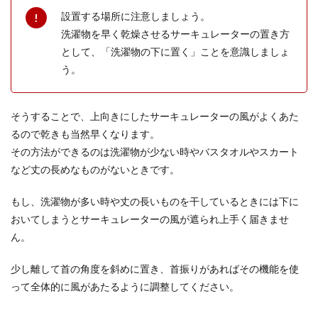
設置する場所に注意しましょう。
洗濯物を早く乾燥させるサーキュレーターの置き方
として、「洗濯物の下に置く」ことを意識しましょ
レジンキーホルダーを手作り！レジン
う。
の使い方とおすすめのパーツ
レジンアクセサリーはぷっくりとしてツヤツヤな
そうすることで、上向きにしたサーキュレーターの風がよくあた
透明感があり、キーホルダーやピアス、ネックレ
スなどさまざ...
るので乾きも当然早くなります。
その方法ができるのは洗濯物が少ない時やバスタオルやスカート
など丈の長めなものがないときです。
もし、洗濯物が多い時や丈の長いものを干しているときには下に
おいてしまうとサーキュレーターの風が遮られ上手く届きませ
ん。
少し離して首の角度を斜めに置き、首振りがあればその機能を使
って全体的に風があたるように調整してください。