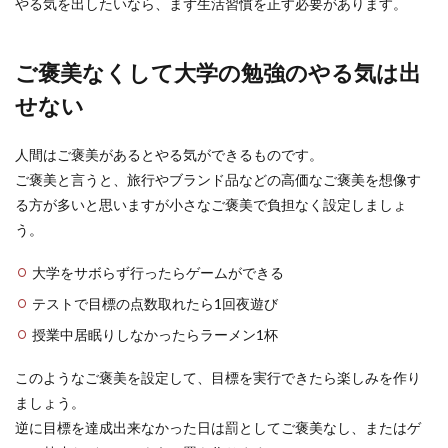
やる気を出したいなら、まず生活習慣を正す必要があります。
フラメンコのカスタネットの使い方と
は？鳴らすコツを紹介
ご褒美なくして大学の勉強のやる気は出
フラメンコのカスタネットはどのような使い方を
せない
したらいいのでしょうか？なかなか上達しないと
いうときには...
人間はご褒美があるとやる気ができるものです。
ご褒美と言うと、旅行やブランド品などの高価なご褒美を想像す
る方が多いと思いますが小さなご褒美で負担なく設定しましょ
幼稚園の懇親会で盛り上がる簡単なゲ
う。
ームややり方を紹介
大学をサボらず行ったらゲームができる
お子さんが通っている幼稚園では親同士のための
交流の場として、懇親会や親睦会が行われること
テストで目標の点数取れたら1回夜遊び
もあります。...
授業中居眠りしなかったらラーメン1杯
このようなご褒美を設定して、目標を実行できたら楽しみを作り
【中学生のための勉強の仕方】家庭学
ましょう。
習で成績をアップさせよう
逆に目標を達成出来なかった日は罰としてご褒美なし、またはゲ