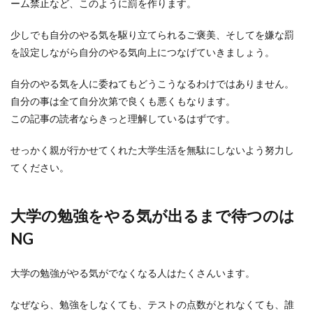
ーム禁止など、このように罰を作ります。
中学生になるとテストもたくさんありますが、部
活に入っていると塾に通う時間もなく、どうやっ
少しでも自分のやる気を駆り立てられるご褒美、そしてを嫌な罰
て勉強すれば...
を設定しながら自分のやる気向上につなげていきましょう。
自分のやる気を人に委ねてもどうこうなるわけではありません。
中学生の勉強法【英語編】苦手を克服
自分の事は全て自分次第で良くも悪くもなります。
できる効果的な勉強方法
この記事の読者ならきっと理解しているはずです。
中学生の勉強法で英語は特に悩む人は多いのでは
せっかく親が行かせてくれた大学生活を無駄にしないよう努力し
ないでしょうか。英語は苦手意識を持ってしまう
てください。
と、余計に前...
大学の勉強をやる気が出るまで待つのは
小学校の行事に行きたくない親も！行
NG
事の頻度と面倒なときの対策
大学の勉強がやる気がでなくなる人はたくさんいます。
小学校では色々な行事が行われていますよね。親
の中には、その行事を面倒・行きたくないと感じ
なぜなら、勉強をしなくても、テストの点数がとれなくても、誰
ている人もい...