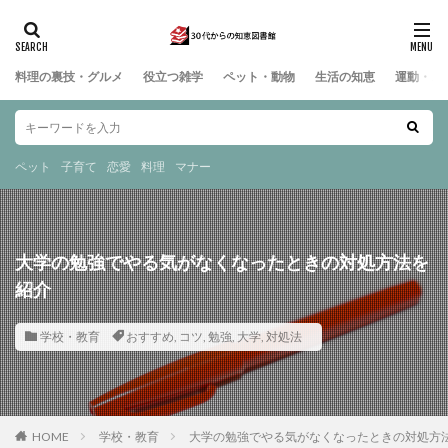
料理の裏技・グルメ
役立つ雑学
ペット・動物
生活の知恵
運動・ス
ペット
子育て
恋愛
料理
マナー
大学の勉強でやる気がなくなったときの対処方法を
紹介
学校・教育
おすすめ
,
コツ
,
勉強
,
大学
,
対処法
HOME
学校・教育
大学の勉強でやる気がなくなったときの対処方