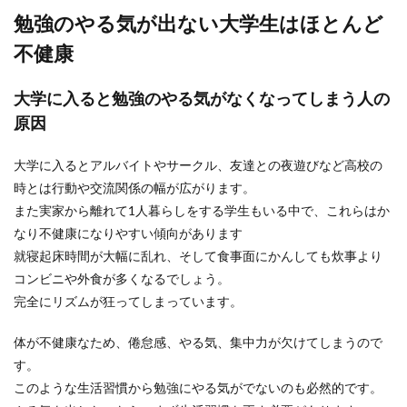
勉強のやる気が出ない大学生はほとんど
不健康
浪人生が予備校に通うなら個別指導が
大学に入ると勉強のやる気がなくなってしまう人の
いいの？予備校の選び方
原因
浪人生活を無駄にしないためにも、子供に合った
予備校を選ぶことが大切ですが、個別指導か集団
大学に入るとアルバイトやサークル、友達との夜遊びなど高校の
授業かどちら...
時とは行動や交流関係の幅が広がります。
また実家から離れて1人暮らしをする学生もいる中で、これらはか
なり不健康になりやすい傾向があります
高校の教科書販売はスーツケースが必
就寝起床時間が大幅に乱れ、そして食事面にかんしても炊事より
要？持ち帰る方法を紹介
コンビニや外食が多くなるでしょう。
完全にリズムが狂ってしまっています。
高校の教科書販売はスーツケースを持っていくと
よい？大量な高校の教科書はどのようにして持ち
体が不健康なため、倦怠感、やる気、集中力が欠けてしまうので
帰るのがベス...
す。
このような生活習慣から勉強にやる気がでないのも必然的です。