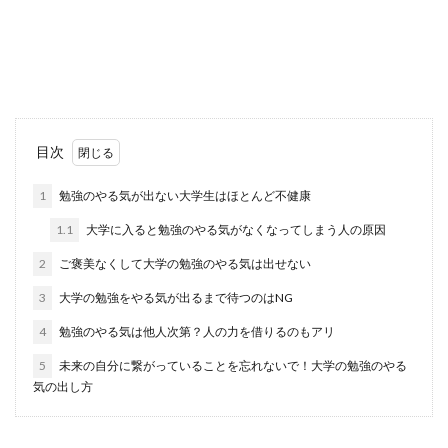
大学の勉強が難しいと感じる理由の一つとして
『授業の受け方と、先生との関わり方が高校まで
と全く異なると...
中学生でスマホを持ってない子にスマ
目次
ホを持たせるか判断する方法
1
勉強のやる気が出ない大学生はほとんど不健康
中学生のお子さんがいるご家庭の中には、お子さ
1.1
大学に入ると勉強のやる気がなくなってしまう人の原因
んにスマホを持たせるかどうか悩んでいる親御さ
んもいるので...
2
ご褒美なくして大学の勉強のやる気は出せない
3
大学の勉強をやる気が出るまで待つのはNG
4
勉強のやる気は他人次第？人の力を借りるのもアリ
ノートの使い道に困ったら趣味ノート
にしよう！使い方とポイント
5
未来の自分に繋がっていることを忘れないで！大学の勉強のやる
気の出し方
家に余っているノートありませんか？ まだまだ使
えるし捨てるのはもったいないけど使い道がわか
らない…...