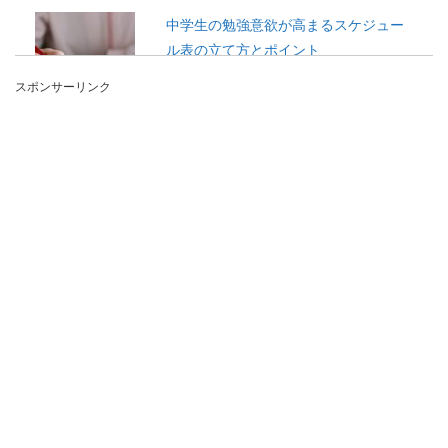
中学生の勉強意欲が高まるスケジュー
ル表の立て方とポイント
スポンサーリンク
中学生になると小学校よりも勉強が難しく時間も
かかるため、スケジュール表を作るだけで効率よ
く勉強するこ...
女子高校生におすすめのリュックの大
きさや選び方を徹底解説
高校生になると、どんなリュックを持っていけば
いいのか迷う人も多いでしょう。 中学生の時より
もお...
大学の勉強が難しいと感じる。義務教
育と大学との違いについて