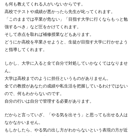
も何も教えてくれる人がいないからです。
高校でテストや成績が悪かったら先生が叱ってくれます。
「このままでは卒業が危ない」「目指す大学に行くならもっと勉
小学校が夏休み中教師も休み？仕事？
強するべき」など圧をかけてくれます。
夏休み中の勤務体制
そして赤点を取れば補修授業などもあります。
どうにか高校を卒業させようと、生徒が目指す大学に行かせよう
小学校が夏休みに入ると当然学校には子供が来な
と指導してくれます。
いため、授業がない教師も子供と同じように夏休
みを満喫する...
しかし、大学に入ると全て自分で対処していかなくてはなりませ
ん。
大学は高校までのように担任というものがありません。
全ての教授があなたの成績や私生活を把握しているわけではない
ので、何もわからないのです。
自分の行いは自分で管理する必要があります。
だからと言っていざ、「やる気を出そう」と思っても出せる人は
なかなかいません。
もしかしたら、やる気の出し方がわからないという表現の方が近