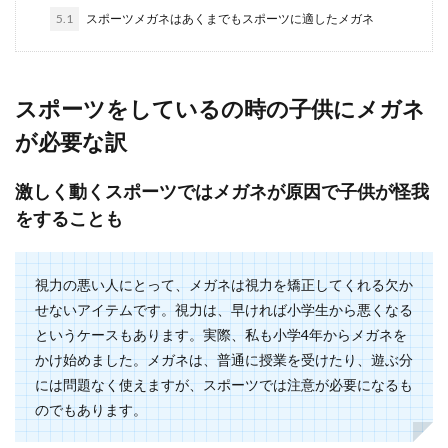
5.1
スポーツメガネはあくまでもスポーツに適したメガネ
梅雨の時期は洗濯物が乾きにくく困ってしまいま
すよね。部屋干しをする際、エアコンはどのよう
な設定にする...
スポーツをしているの時の子供にメガネ
が必要な訳
布団を天日干しできない時にできる布
団の手入れ方法
激しく動くスポーツではメガネが原因で子供が怪我
をすることも
布団を天日干しすると、除湿やダニ退治もできる
ので、できる時にやっておきたいですが、天気の
状況や、部屋...
視力の悪い人にとって、メガネは視力を矯正してくれる欠か
せないアイテムです。視力は、早ければ小学生から悪くなる
というケースもあります。実際、私も小学4年からメガネを
目に疲労を感じたら自分でできるマッ
かけ始めました。メガネは、普通に授業を受けたり、遊ぶ分
サージを試してみよう
には問題なく使えますが、スポーツでは注意が必要になるも
のでもあります。
パソコンやスマホを利用していると、ふと目の疲
労を感じることありますよね。そこで簡単にでき