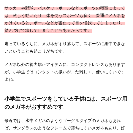
るマッサージ...
サッカーや野球、バスケットボールなどスポーツの種類によって
は、激しく動いたり、体を使うスポーツも多く、普通にメガネを
かけていると、ボールなどが当たって目を怪我してしまったり、
マグカップの収納。棚に飾る場合のポ
踏んづけて壊してしまうこともあるからです。
イントや見せる収納術
走っているうちに、メガネがずり落ちて、スポーツに集中できな
ティータイムに彩りを添えてくれるマグカップ。
いということも起こりがちです。
お気に入りのマグカップや、いただき物や思い出
のあるマグカ...
メガネ以外の視力矯正アイテムに、コンタクトレンズもあります
が、小学生ではコンタクトの扱いがまだ難しく、使いにくいです
よね。
夕飯のおかずにぴったりな野菜のレシ
ピについて知りたい
小学生でスポーツをしている子供には、スポーツ用
夕飯のおかずと言えば、お肉やお魚などの主役を
のメガネがおすすめです。
思う浮かべますが、本当に美味しく食べるなら、
野菜の存在は...
最近では、水中メガネのようなゴーグルタイプのメガネもあれ
ば、サングラスのようなフレームで落ちにくいメガネもあり、好