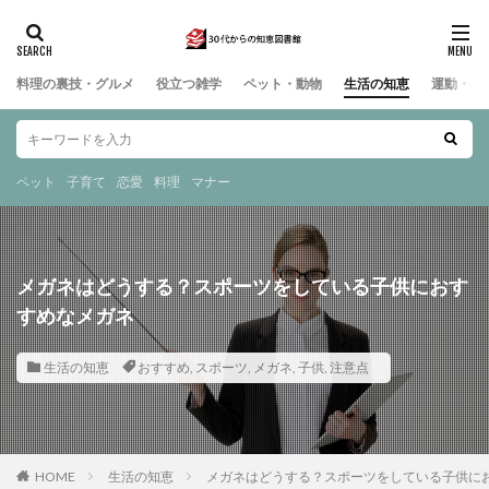
料理の裏技・グルメ
役立つ雑学
ペット・動物
生活の知恵
運動・ス
ペット
子育て
恋愛
料理
マナー
メガネはどうする？スポーツをしている子供におす
すめなメガネ
生活の知恵
おすすめ
,
スポーツ
,
メガネ
,
子供
,
注意点
HOME
生活の知恵
メガネはどうする？スポーツをしている子供に