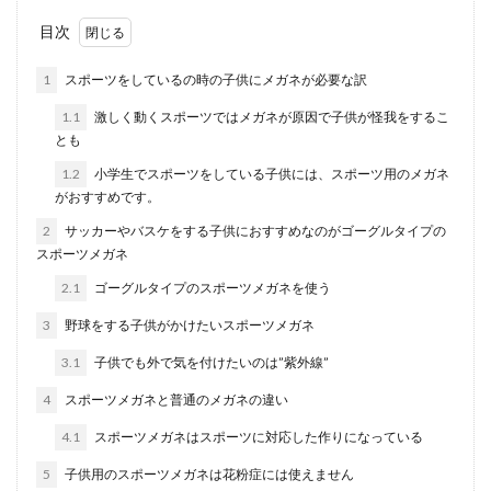
浴室のカウンターの黄ばみ落としに効
目次
くのはコレ。使い方を紹介
1
スポーツをしているの時の子供にメガネが必要な訳
浴室のカウンターの部分、毎日お掃除していても
1.1
激しく動くスポーツではメガネが原因で子供が怪我をするこ
気がついたら黄ばみが目立つということはありま
とも
せんか。 ...
1.2
小学生でスポーツをしている子供には、スポーツ用のメガネ
がおすすめです。
2
サッカーやバスケをする子供におすすめなのがゴーグルタイプの
【ハンドメイド】小さなはぎれを使っ
スポーツメガネ
て作る子供用の小物
2.1
ゴーグルタイプのスポーツメガネを使う
家に捨てられない小さなはぎれがたくさんあっ
3
野球をする子供がかけたいスポーツメガネ
て、どうしようか使い道に困っている方はいませ
んか？ハンドメ...
3.1
子供でも外で気を付けたいのは”紫外線”
4
スポーツメガネと普通のメガネの違い
4.1
スポーツメガネはスポーツに対応した作りになっている
洗濯物をエアコンで乾かす方法！梅雨
5
子供用のスポーツメガネは花粉症には使えません
時に役立つ部屋干しの方法