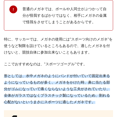
ドレッシングって、どうして使い切れないのでし
普通のメガネでは、ボールや人同士がぶつかって自
ょうか？ 冷蔵庫にモノが増え始めたと思ったら、
分が怪我するばかりではなく、相手にメガネの金属
ドレッシ...
で怪我をさせてしまうことがあるからです。
特に、サッカーでは、メガネの使用には”スポーツ向けのメガネ”を
使うなど制限を設けているところもあるので、適したメガネを付
けないと、競技自体に参加出来ないこともあります。
ここでおすすめなのは、”スポーツゴーグル”です。
形としては、水中メガネのようにバンドが付いていて固定出来る
ようになっているものが多く、メガネをかけた時、鼻に当たる部
分がゴムになっていて痛くならないような工夫がされていたり、
全体がガラスではなくプラスチック製になっているため、割れる
心配がないというまさにスポーツに適したメガネです。