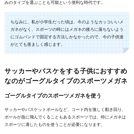
みのタイプを選ぶことも可能という便利な時代です。
洗濯物の生乾き臭対策！嫌な臭いを防
ぐ洗い方と干し方のコツ
ちなみに、私が小学生だった頃は、今のようなカッコいいメ
洗剤も柔軟剤も使って洗濯したのに洗濯物の生乾
ガネがなく、スポーツの時にはメガネの後ろに落ちないよう
き臭が気になることがありませんか？ そんな嫌な
にゴムバンドで固定する方法しかなかったので、今の子供達
臭いの生...
がとても羨ましく感じます。
服の黄ばみにはやっぱり重曹！重曹を
サッカーやバスケをする子供におすすめ
使った洗濯方法、総まとめ！
なのがゴーグルタイプのスポーツメガネ
服の黄ばみで悩んだことのない人って、いないと
思います。 人間の共通の悩み、それは対人関係と
ゴーグルタイプのスポーツメガネを使う
洋服に染...
サッカーやバスケットボールなど、コート内を激しく動き回り、
ボールが急に飛んでくることもあるスポーツでは、特にメガネは
ドレッシング。賞味期限切れの処分方
スポーツに適したものを使うことが必要になります。
法やその捨て方について