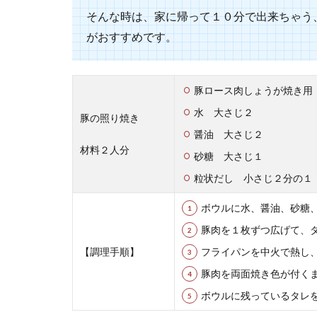
そんな時は、家に帰って１０分で出来ちゃう
卵と牛乳で
がおすすめです。
アイスクリーム
作る場合には、..
豚ロース肉しょうが焼き用
水 大さじ２
豚の照り焼き
醤油 大さじ２
おもてなし
材料２人分
砂糖 大さじ１
夏の食材を使っ
粒状だし 小さじ２分の１
か。 子...
ボウルに水、醤油、砂糖
豚肉を１枚ずつ広げて、
【調理手順】
フライパンを中火で熱し
豚肉を両面焼き色が付く
ボウルに残っているタレ