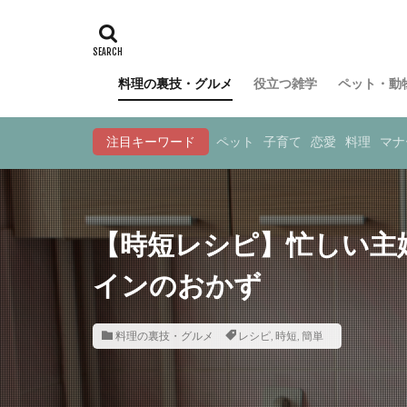
料理の裏技・グルメ
役立つ雑学
ペット・動
注目キーワード
ペット
子育て
恋愛
料理
マナ
【時短レシピ】忙しい主
インのおかず
料理の裏技・グルメ
レシピ
,
時短
,
簡単