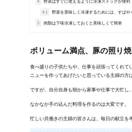
4
野菜はすぐに使えるように冷凍ストックが便利
豚ひき肉と
4.1
野菜を美味しく冷凍するためには、すばや
5
肉類は下味冷凍しておくと美味しくて簡単
豚ひき肉とキャ
って晩ごはんの..
ボリューム満点、豚の照り焼
食べ盛りの子供たちや、仕事を頑張ってくれて
ニューを作ってあげたいと思っている主婦の方
ですが、自分自身も朝から家事や仕事で大忙し
豚バラはお
なかなか手の込んだ料理を作るのは大変です。
豚バラをお弁当
んなときに役立..
忙しい共働きの主婦の皆さんは、毎日の献立を