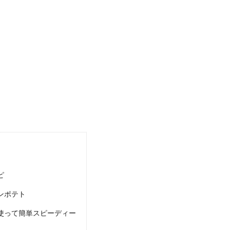
肉レシピ。茄子が苦手な子供でも食べやすい茄子レシピ
、茄子がちょっと苦手というお子様もいます。親としては、何でも好き嫌いなく
.
の簡単な作り方！ミキサーなしでもなめらかに作る方法
ピ
しい豆腐アイスは、カロリーが気になる女子にも嬉しいスイーツです。 レシピ
ンポテト
使って簡単スピーディー