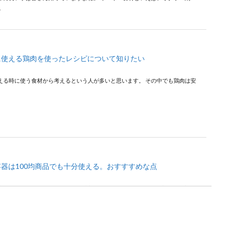
.
に使える鶏肉を使ったレシピについて知りたい
える時に使う食材から考えるという人が多いと思います。 その中でも鶏肉は安
器は100均商品でも十分使える。おすすすめな点
容器などのキッチン用品はどこで購入していますか？ 100均には本当に沢山の種