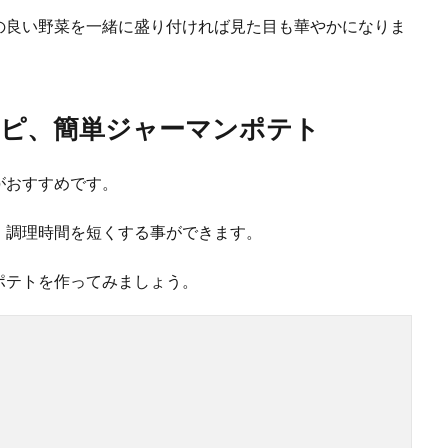
の良い野菜を一緒に盛り付ければ見た目も華やかになりま
プ（粉末）の濃厚で美味しい飲み方とアレンジレシピ
ープはクリーミーで体も温まり、寒い日の朝食などにも便利な食材ですよね。
シピ、簡単ジャーマンポテト
がおすすめです。
作り置きレシピ！お弁当にもおすすめの美味しいレシピ
、調理時間を短くする事ができます。
のが遅くなるという主婦の方は、時間のある時に作り置きを作って、なんとか平
.
ポテトを作ってみましょう。