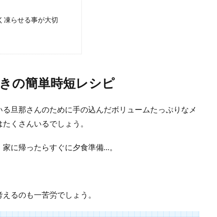
キャベツを使った晩ごはんに食べたいボリュームレシピ
く凍らせる事が大切
ベツは王道の組み合わせ。冷蔵庫に豚ひき肉とキャベツがある時には、これを使
.
きの簡単時短レシピ
いる旦那さんのために手の込んだボリュームたっぷりなメ
はたくさんいるでしょう。
、家に帰ったらすぐに夕食準備…。
弁当に入れると脂が固まる、対処方法とレシピを紹介
に入れたいけれど脂が固まる、白くなるからなかなか入れることができない、そ
.
考えるのも一苦労でしょう。