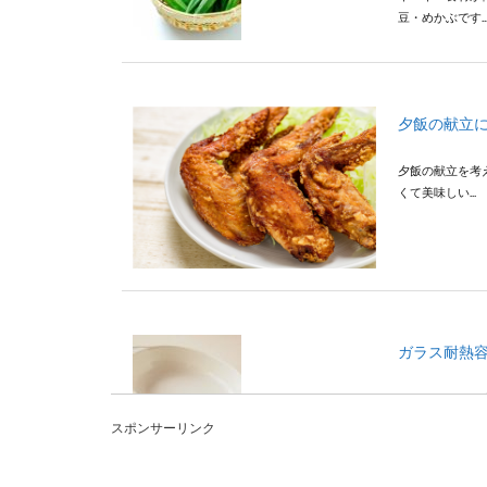
豆・めかぶです..
夕飯の献立
夕飯の献立を考
くて美味しい...
ガラス耐熱容
食器や食品保存
類の...
スポンサーリンク