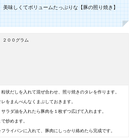
、美味しくてボリュームたっぷりな【豚の照り焼き】
作る簡単アイスクリーム！手間なし美味しいレシピ
は買ってくるもの、そう思っている方も多いと思います。家でアイスクリームを
.
 ２００グラム
料理（和食）を夏に振る舞うときは？おすすめ献立
て和食のおもてなし料理を作るときにはどのような献立だと喜ばれるのでしょう
、粒状だしを入れて混ぜ合わせ、照り焼きのタレを作ります。
タレをまんべんなくまぶしておきます。
、サラダ油を入れたら豚肉を１枚ずつ広げて入れます。
まで炒めます。
をフライパンに入れて、豚肉にしっかり絡めたら完成です。