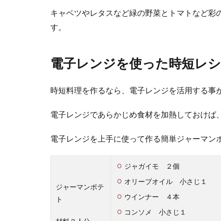
キャベツやレタスなど緑の野菜とトマトなど彩
コーンスー
す。
粉末のコーンス
日持ちもする...
電子レンジを使った時短レ
時短料理を作るなら、電子レンジを活用する事
ナスの簡単
電子レンジであらかじめ食材を加熱しておけば
仕事で家に帰る
日を乗り切って..
電子レンジを上手に使って作る簡単ジャーマン
ジャガイモ ２個
オリーブオイル 小さじ１
ジャーマンポテ
ウインナー ４本
ト
コンソメ 小さじ１