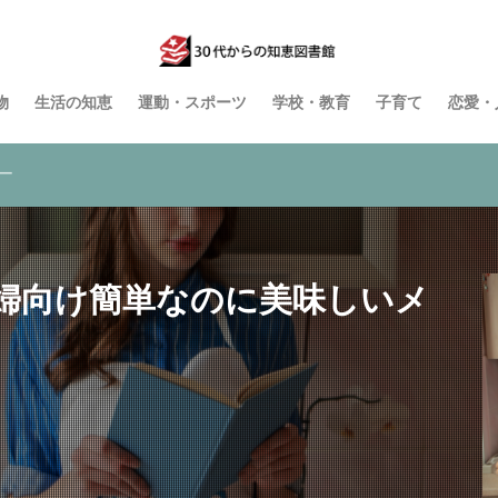
物
生活の知恵
運動・スポーツ
学校・教育
子育て
恋愛・
ー
婦向け簡単なのに美味しいメ