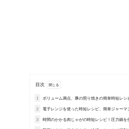
茄子とひき
お子様の中には
食べて欲しいと..
目次
豆腐アイス
1
ボリューム満点、豚の照り焼きの簡単時短レシ
ヘルシーで美味
2
電子レンジを使った時短レシピ、簡単ジャーマ
を調べて...
3
時間のかかる肉じゃがの時短レシピ！圧力鍋を