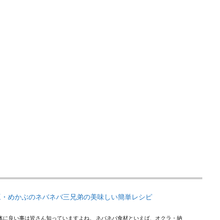
豆・めかぶのネバネバ三兄弟の美味しい簡単レシピ
体に良い事は皆さん知っていますよね。 ネバネバ食材といえば、オクラ・納