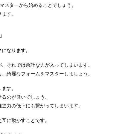
のマスターから始めることでしょう。
ります。
ノボー、初心者にとっての難易度や楽しさを徹底解説
」
タースポーツを始めようとする人にとって、スキーとスノボーどっちがいいのか
.
クになります。
が、それでは余計な力が入ってしまいます。
ら、綺麗なフォームをマスターしましょう。
のストレッチは肩を中心に行うようにしよう
します。
であっても肩を使うため、肩の柔軟性が必要になりますよね。 でも、肩こりが
せるのが良いでしょう。
推進力の低下にも繋がってしまいます。
交互に動かすことです。
着の洗濯方法！頑固な汚れもキレイに落とすコツ