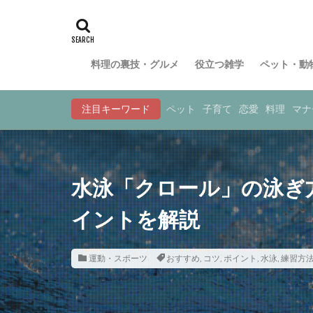
料理の裏技・グルメ
役立つ雑学
ペット・動
注目キーワード
ペット
子育て
恋愛
料理
マナ
水泳「クロール」の泳ぎ
イントを解説
運動・スポーツ
おすすめ
,
コツ
,
ポイント
,
水泳
,
練習方