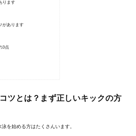
あります
ット方法【運動編】家でも気軽に取り組める簡単な運動
ツがあります
たダイエットをしたいけど、忙しくてなかなか時間を作ることができない人もい
.
の3点
レッチ！ベッドでできるオススメのストレッチ
もストレッチをすると、体がリラックスして睡眠の質が良くなる気がします。
のコツとは？まず正しいキックの方
む原因は手や足や息継ぎなど色々な原因が。対処法は
水泳を始める方はたくさんいます。
まうというお子さんは多いものです。 まずは沈む原因をみていきましょう。 ...