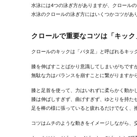
水泳には4つの泳ぎ方がありますが、クロール
水泳のクロールの泳ぎ方にはいくつかコツがあ
スキーVSス
クロールで重要なコツは「キック
これからウィン
迷うところでし..
クロールのキックは「バタ足」と呼ばれるキッ
膝を伸ばすことばかり意識してしまいがちです
無駄な力はバランスを崩すことに繋がりますか
水泳のため
膝と足首を使って、力はいれずに柔らかく動か
水泳はどの泳法
膝は伸ばしすぎず、曲げすぎず、ゆとりを持た
ある人だ...
足を棒の様に張っていると疲れるだけでなく、
コツはムチのような動きをイメージしながら、
野球の練習