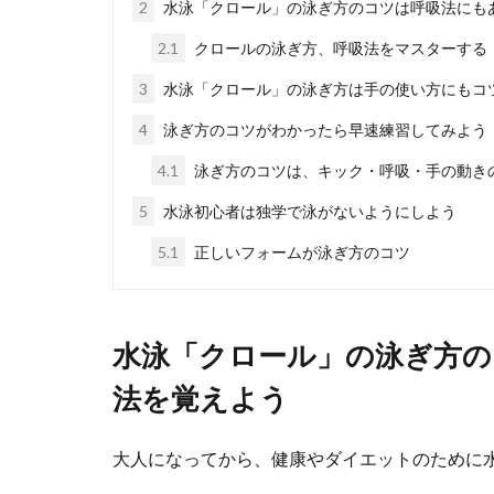
2
水泳「クロール」の泳ぎ方のコツは呼吸法にも
2.1
クロールの泳ぎ方、呼吸法をマスターする
簡単ダイエ
3
水泳「クロール」の泳ぎ方は手の使い方にもコ
運動を取り入れ
4
泳ぎ方のコツがわかったら早速練習してみよう
ますよね。簡単..
4.1
泳ぎ方のコツは、キック・呼吸・手の動き
5
水泳初心者は独学で泳がないようにしよう
寝る前スト
5.1
正しいフォームが泳ぎ方のコツ
寝る前に１分で
ベッドに...
水泳「クロール」の泳ぎ方
法を覚えよう
平泳ぎが沈
大人になってから、健康やダイエットのために
平泳ぎが沈んでし