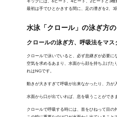
キックには、6ビート、4ビート、2ビートと3種
野球の練習着は
最初は手でひとかきする間に、足の漕ぎを2、3
習に使うので、..
水泳「クロール」の泳ぎ方の
柔道を子供
クロールの泳ぎ方、呼吸法をマス
柔道を子供に習
り、そのツール..
クロールで泳いでいると、必ず息継ぎが必要に
空気を求めるあまり、水面から顔を持ち上げた
れはNGです。
横綱と大関
動きが大きすぎて呼吸が出来なかったり、力が
横綱になるため
があるのか気に..
水面から口が出ていれば、息を吸うことができ
クロールで呼吸する時には、首をひねって目の
この時に重要なのは口が水面から出ていること