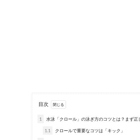
ランニング
ランニングトレ
なり長い距離を..
縄跳びの教
縄跳びが苦手で
は、どんな教え方.
目次
側転が上手
1
水泳「クロール」の泳ぎ方のコツとは？まず正
側転初心者の人
すよね。かっこ..
1.1
クロールで重要なコツは「キック」