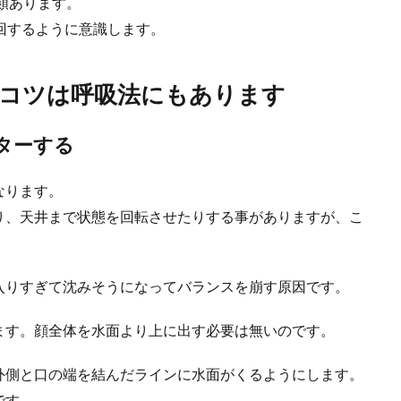
類あります。
洗濯してもなかなかキレイに汚れが落ちないときがあります。しかし、毎日の練
回するように意識します。
.
コツは呼吸法にもあります
に習わせる。メリットを考える前に親としてできること
ターする
わせるメリットを考えてしまいがちですが、何かを通して何を学ぶかが重要であ
.
なります。
り、天井まで状態を回転させたりする事がありますが、こ
の違いについて徹底解説！給料も退職金も違います
入りすぎて沈みそうになってバランスを崩す原因です。
には厳しい条件をクリアする必要がありますが、具体的に大関とどのくらい違い
.
ます。顔全体を水面より上に出す必要は無いのです。
外側と口の端を結んだラインに水面がくるようにします。
です。