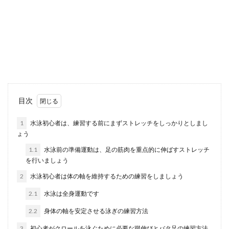
側転が上手にできるコツ！初心者が上
手に側転するためのポイント
側転初心者の人は、どうやって側転をすれば上手
にすることができるかコツが知りたいと思います
よね。かっこ...
水泳「クロール」の泳ぎ方のコツと上
目次
達するためのポイントを解説
1
水泳初心者は、練習する前にまずストレッチをしっかりとしまし
ょう
水泳の４つの泳法の中でも一番基本的な「クロー
ル」。大人になって水泳を始めたいと思っている
1.1
水泳前の準備運動は、足の筋肉を重点的に伸ばすストレッチ
ものの、まだ...
を行いましょう
2
水泳初心者は体の軸を維持するための練習をしましょう
2.1
水泳は全身運動です
スキーVSスノボー、初心者にとっての
難易度や楽しさを徹底解説
2.2
身体の軸を安定させる泳ぎの練習方法
3
初心者がクロールを泳ぐために必要な蹴伸びとバタ足の練習方法