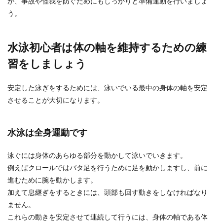
が、事故や怪我を防ぐためにもしっかりと準備運動を行いましょ
おすすめ！くびれを目指そう
う。
芸能人も取り入れている人が多いチューブを使っ
た腹筋運動ですが、女性でも手軽にできるのかど
水泳初心者は体の軸を維持するための練
うか気になっ...
習をしましょう
安定した泳ぎをするためには、泳いでいる最中の身体の軸を安定
ブリッジのやり方のコツを理解して、
させることが大切になります。
さっそく挑戦してみよう
ダイエットにも効果あると言われるブリッジです
水泳は全身運動です
が、そう簡単にはできないですよね。挑戦してみ
たものの挫折...
泳ぐには身体のあらゆる部分を動かして泳いでいきます。
例えばクロールではバタ足を行うために足を動かしますし、前に
進むために腕を動かします。
スノボ初心者におすすめのあったら便
加えて息継ぎをするときには、頭部も回す動きをしなければなり
利な持ち物たちを紹介！
ません。
これらの動きを安定させて連続して行うには、身体の軸である体
スノボ初心者はウェアや手袋といった基本の持ち