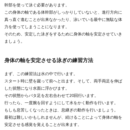
幹部を使って泳ぐ必要があります。
物はわかっても、何があると便利なのかがわから
ないものです...
この身体の軸である体幹部がしっかりしていないと、進行方向に
真っ直ぐ進むことが出来なかったり、泳いでいる最中に無駄な体
力を使ってしまうことになります。
そのため、安定した泳ぎをするために身体の軸を安定させていき
自転車と徒歩で痩せるのはどちらかそ
ましょう。
の検証と効果的なコツとは
自転車と徒歩だと続けることで痩せるのはどちら
身体の軸を安定させる泳ぎの練習方法
なのでしょう？ では、日常的にも痩せるために続
けや...
まず、この練習法は水の中で行います。
スタート時に壁を蹴って前へと出ます。そして、両手両足を伸ば
した状態になり水面に浮かびます。
その状態からバタ足を左右合わせて20回行います。
行ったら、一度腕を回すようにして水をかく動作を行います。
もしも息苦しくなったときは、息継ぎの動作を行いましょう。
最初は難しいかもしれませんが、続けることによって身体の軸を
安定させる感覚を覚えることが出来ます。