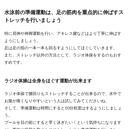
水泳前の準備運動は、足の筋肉を重点的に伸ばすス
フラフープの回し方のコツ！初心者で
トレッチを行いましょう
も回せるようになるポイント
特に屈伸や伸脚運動を行い、アキレス腱などはより丁寧に伸ばす
フラフープは小さな頃にやった経験がある方も多
ようにしましょう。
いと思います。 しかし、大人になってから、いざ
足は足の指の一本一本も回るすようにしてほぐしていきます。
やってみ...
また、ストレッチ以外の方法として、ラジオ体操をするのもおす
すめです。
水泳のバタ足の教え方とは？子どもに
ラジオ体操は全身をほぐす運動が出来ます
わかりやすく伝える方法
水泳のバタ足を子どもに教えるときにはどのよう
ラジオ体操で腰回りもストレッチすることが出来るので、水中で
なコツやポイントがあるのでしょうか？ 子どもに
お腹が痛くなりやすいという人は試してみてくださいね。
バタ足を...
そして、準備運動は時間にすると10分程度はするようにしましょ
う。
プールを目の前にすると早く泳ぎたい！という気持ちになります
チューブを使った腹筋運動は女性にも