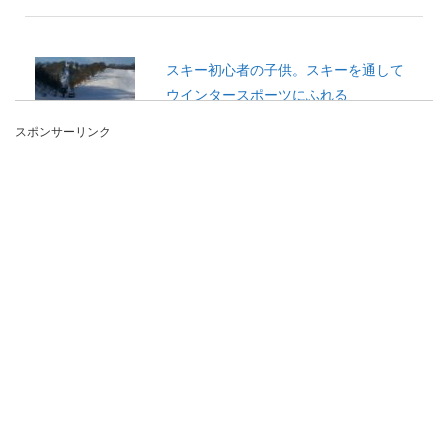
スキー初心者の子供。スキーを通して
ウインタースポーツにふれる
スポンサーリンク
スキー初心者！ 子供の好奇心を満たすウインター
スポーツ。 今は、スキー道具一式揃えなくて
も、...
横綱と大関の違いについて徹底解説！
給料も退職金も違います
横綱になるためには厳しい条件をクリアする必要
がありますが、具体的に大関とどのくらい違いが
あるのか気に...