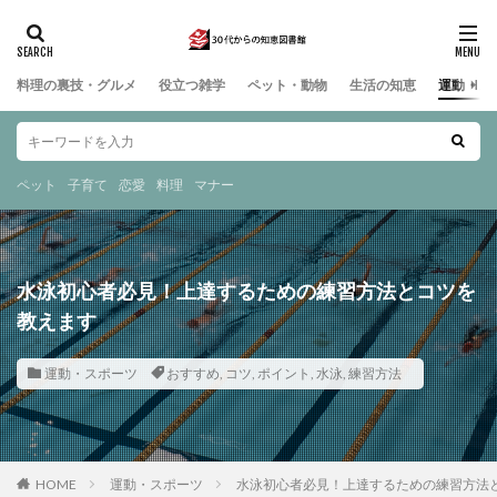
料理の裏技・グルメ
役立つ雑学
ペット・動物
生活の知恵
運動・ス
ペット
子育て
恋愛
料理
マナー
水泳初心者必見！上達するための練習方法とコツを
教えます
運動・スポーツ
おすすめ
,
コツ
,
ポイント
,
水泳
,
練習方法
HOME
運動・スポーツ
水泳初心者必見！上達するための練習方法