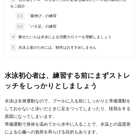
これからウィンタースポーツを始めようとする人
をご紹介
にとって、スキーとスノボーどっちがいいのか迷
うところでし...
3.1
「蹴伸び」の練習
3.2
「バタ足」の練習
4
痩せたい人は水泳による消費カロリーを理解しましょう
簡単ダイエット方法【運動編】家でも
5
水泳上達のためには、独学はおすすめしません
気軽に取り組める簡単な運動
運動を取り入れたダイエットをしたいけど、忙し
くてなかなか時間を作ることができない人もいま
水泳初心者は、練習する前にまずストレ
すよね。簡単...
ッチをしっかりとしましょう
水泳のためのストレッチは肩を中心に
水泳は全身運動なので、プールに入る前にしっかりと準備運動を
行うようにしよう
しておかないと泳いだときに足をつってしまったり、怪我をする
原因になってしまいます。
水泳はどの泳法であっても肩を使うため、肩の柔
準備運動で身体を温めてから水中に入ることで、水温との温度差
軟性が必要になりますよね。 でも、肩こりがある
による心臓への負荷を和らげる目的もあります。
人だ...