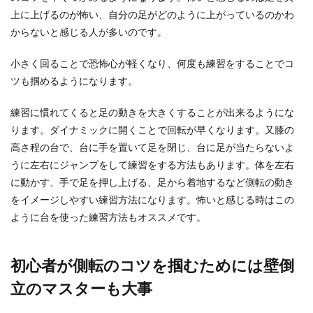
上に上げるのが怖い、自分の足がどのように上がっているのかわ
からないと感じる人が多いのです。
縄跳びの教え方！連続で跳べるように
小さく回ることで恐怖心が軽くなり、何度も練習をすることでコ
なるための練習とコツを解説
ツも掴めるようになります。
縄跳びが苦手で上手に跳ぶことができないお子さ
練習に慣れてくると足の動きを大きくすることが出来るようにな
んもいますよね。連続で跳べるようになるには、
どんな教え方...
ります。ダイナミックに開くことで回転が早くなります。又膝の
高さ程の台で、台に手を置いて足を閉じ、台に足が当たらないよ
うに左右にジャンプをして練習をする方法もあります。体を左右
に動かす、手で足を押し上げる、足から着地するなど側転の動き
ダンスにも最適！Tシャツの簡単リメ
をイメージしやすい練習方法になります。怖いと感じる時はこの
イクで女性らしいシルエット
ように台を使った練習方法もオススメです。
普通のTシャツを使って、ダンスなどにも似合う
女性らしいシルエットのシャツにリメイクしてみ
ませんか？ ...
初心者が側転のコツを掴むためには壁倒
立のマスターも大事