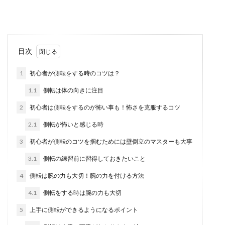
しょうか？特...
体を柔らかくする方法やストレッチの
目次
やり方を紹介します
1
初心者が側転をする時のコツは？
体を柔らかくする方法にはストレッチが有効です
1.1
側転は体の向きに注目
よね。ただ、ストレッチをするのではなく、自分
の体が硬い原...
2
初心者は側転をするのが怖い事も！怖さを克服するコツ
2.1
側転が怖いと感じる時
3
初心者が側転のコツを掴むためには壁倒立のマスターも大事
平泳ぎが沈む原因は手や足や息継ぎな
ど色々な原因が。対処法は
3.1
側転の練習前に習得しておきたいこと
4
側転は腕の力も大切！腕の力を付ける方法
平泳ぎが沈んでしまうというお子さんは多いもの
です。 まずは沈む原因をみていきましょう。 ...
4.1
側転をする時は腕の力も大切
5
上手に側転ができるようになるポイント