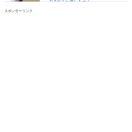
スポンサーリンク
野球の練習着は洗濯してもなかなかキレイに汚れ
が落ちないときがあります。しかし、毎日の練習
に使うので、...
チューブを使った腹筋運動は女性にも
おすすめ！くびれを目指そう
芸能人も取り入れている人が多いチューブを使っ
た腹筋運動ですが、女性でも手軽にできるのかど
うか気になっ...
テニスの練習メニュー【ジュニア編】
上達への意識のポイント
テニスの練習メニューでジュニアがテニスの技術
を身につけるためには、どんな練習が必要なので