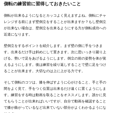
サッカー少年団のトラブルの原因と対
側転の練習前に習得しておきたいこと
策・メリットとデメリット
側転が出来るようになるとカッコよく見えますよね。側転にチャ
子供がサッカー少年団に入っているというママた
レンジする前にまず壁倒立をすることが出来ますか？もし壁倒立
ちの中には、少年団で度々起きるトラブルに頭を
が出来ない場合は、壁倒立を出来るようにする方が側転成功への
悩ませている...
近道になります。
壁倒立をするポイントを紹介します。まず壁の側に手をつきま
す。出来るだけ手は斜めにして置きます。次に思いっきり蹴り上
げる。勢いで足をあげるようにします。倒立の前の姿勢を体が覚
えるようにします。後は練習を繰り返しすることで壁に足をつけ
ることが出来ます。大切なのは上に上がる力です。
そして側転のコツは、膝を伸ばすように心がけること、手と手の
間をよく見て、手をつく位置は出来るだけ遠くに置くようにしま
す。練習をする時は動画を取ることをオススメします。誰かに見
てもらうことが出来ればいいですが、自分で動画を確認すること
で膝が曲がっているなど出来ていない部分がよくわかるようにな