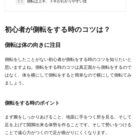
5.1
側転は上手、下手がわかりやすい技
身体を柔らかくする方法とは？じっく
りほぐすのがポイント
身体が柔らかくなりたいときにはどのような方法
初心者が側転をする時のコツは？
がいいのでしょうか？硬い体を無理に伸ばして、
痛めてしまう...
側転は体の向きに注目
側転をしたことがない初心者が側転をする時のコツを知りたいと
柔道を子供に習わせる。メリットを考
思いますよね。側転をする時のコツは真正面から側転をするので
える前に親としてできること
はなく、体を横にして側転をすると簡単なので横にして側転てみ
ましょう。
柔道を子供に習わせるメリットを考えてしまいが
ちですが、何かを通して何を学ぶかが重要であ
り、そのツール...
側転をする時のポイント
まず腕をしっかりあげること、地面に手をつく所を見る、そして
簡単ダイエット方法【運動編】家でも
足を上げて開脚出来る体勢を作ることです。そして勢いをつける
気軽に取り組める簡単な運動
ことで遠心力がつくので足が曲がりにくくなります。