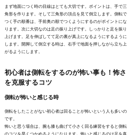
運動を取り入れたダイエットをしたいけど、忙し
まず地面につく時の目線はとても大切です。ポイントは、手で三
くてなかなか時間を作ることができない人もいま
角形を作ります。そして三角形の頂点を見て倒立します。側転で
すよね。簡単...
つく手の順番は、手前奥の順でつくようにするのがポイントにな
ります。次に大切なのは足の振り上げです。しっかりと足を振り
上げます。足を伸ばしてて足の裏が真上になるようにするように
寝る前ストレッチ！ベッドでできるオ
します。開脚して倒立する時は、右手で地面を押しながら立ち上
ススメのストレッチ
がるようにします。
寝る前に１分でもストレッチをすると、体がリラ
ックスして睡眠の質が良くなる気がします。 ベッ
初心者は側転をするのが怖い事も！怖さ
ドに...
を克服するコツ
側転が怖いと感じる時
ランニングトレーニング【初心者向
け】気をつけたいポイント
側転をしたことがない初心者は回ることが怖いという人も多いの
です。
ランニングトレーニングの初心者は、どんなこと
怖いと思う場合は、腕も膝も曲げて小さく回る練習をすると側転
に気をけて練習したらいいのでしょうか？いきな
り長い距離を...
のコツを早くつかめるようになります。怖いと感じるのは足を真