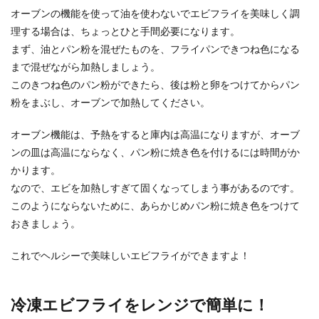
オーブンの機能を使って油を使わないでエビフライを美味しく調
一般的なパングラタンは、切った食パンをグラタ
理する場合は、ちょっとひと手間必要になります。
ン皿に入れて具材の一つとしてパンを使いますよ
まず、油とパン粉を混ぜたものを、フライパンできつね色になる
ね。 最近...
まで混ぜながら加熱しましょう。
このきつね色のパン粉ができたら、後は粉と卵をつけてからパン
粉をまぶし、オーブンで加熱してください。
料理を盛り付けるコツとは？すぐにで
も真似できる盛り付けのコツ
オーブン機能は、予熱をすると庫内は高温になりますが、オーブ
ンの皿は高温にならなく、パン粉に焼き色を付けるには時間がか
「料理の盛り付けのコツが知りたい！」その気持
かります。
よくわかります。 味に自信があっても盛り付け方
が下手だ...
なので、エビを加熱しすぎて固くなってしまう事があるのです。
このようにならないために、あらかじめパン粉に焼き色をつけて
おきましょう。
納豆を常温で発酵させると更に美味し
これでヘルシーで美味しいエビフライができますよ！
い？納豆の効果的な食べ方
納豆を食べる時は、常温に戻して発酵させてから
冷凍エビフライをレンジで簡単に！
食べた方が美味しさなどがUPするという話を聞い