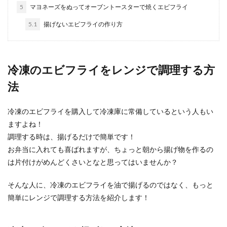
味噌は捨...
5
マヨネーズをぬってオーブントースターで焼くエビフライ
5.1
揚げないエビフライの作り方
オクラ・納豆・めかぶのネバネバ三兄
弟の美味しい簡単レシピ
冷凍のエビフライをレンジで調理する方
ネバネバ食材が体に良い事は皆さん知っています
法
よね。 ネバネバ食材といえば、オクラ・納豆・め
かぶです...
冷凍のエビフライを購入して冷凍庫に常備しているという人もい
ますよね！
調理する時は、揚げるだけで簡単です！
卵丼・親子丼はレンジで簡単時短！ふ
お弁当に入れても喜ばれますが、ちょっと朝から揚げ物を作るの
んわり卵が美味しいレシピ
は片付けがめんどくさいとなと思ってはいませんか？
卵丼や親子丼は、普通はフライパンを使って調理
そんな人に、冷凍のエビフライを油で揚げるのではなく、もっと
します。 しかし、ちょっと火を通しすぎると、卵
簡単にレンジで調理する方法を紹介します！
のふ...