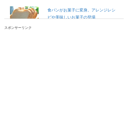
食パンがお菓子に変身。アレンジレシ
ピや美味しいお菓子の登場
スポンサーリンク
食パンが余ったらお菓子にアレンジしてみません
か？いつもの食パンが甘くて美味しいお菓子に早
変わりします...
【シリコン型でお菓子作り】基本的な
使い方とコツを教えます
シリコン型を使えば、焼き菓子からシャーベット
などの冷凍のお菓子までいろいろ作れると言われ
ていますよね...
フライドポテトの作り方！冷凍すると
美味しさアップ