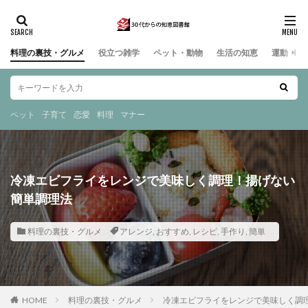
料理の裏技・グルメ
役立つ雑学
ペット・動物
生活の知恵
運動・ス
ペット
子育て
恋愛
料理
マナー
冷凍エビフライをレンジで美味しく調理！揚げない
簡単調理法
料理の裏技・グルメ
アレンジ
,
おすすめ
,
レシピ
,
手作り
,
簡単
HOME
料理の裏技・グルメ
冷凍エビフライをレンジで美味しく調