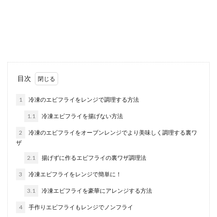
フライドポテトはお子様も大人も大好きな１品で
す。 ちょっとしたおやつにも良いですし、お料理
の付け合...
ナスの簡単作り置きレシピ！お弁当に
目次
もおすすめの美味しいレシピ
1
冷凍のエビフライをレンジで調理する方法
仕事で家に帰るのが遅くなるという主婦の方は、
1.1
冷凍エビフライを揚げない方法
時間のある時に作り置きを作って、なんとか平日
を乗り切って...
2
冷凍のエビフライをオーブンレンジでより美味しく調理する裏ワ
ザ
2.1
揚げずに作るエビフライの裏ワザ調理法
西京漬けの味噌は捨てない。使い回し
3
冷凍エビフライをレンジで簡単に！
出来る回数とアレンジレシピ
3.1
冷凍エビフライを豪華にアレンジする方法
ご飯のおかずやお弁当に入れても美味しい西京漬
4
手作りエビフライもレンジでノンフライ
け。 西京漬けの残った味噌はどうしていますか。