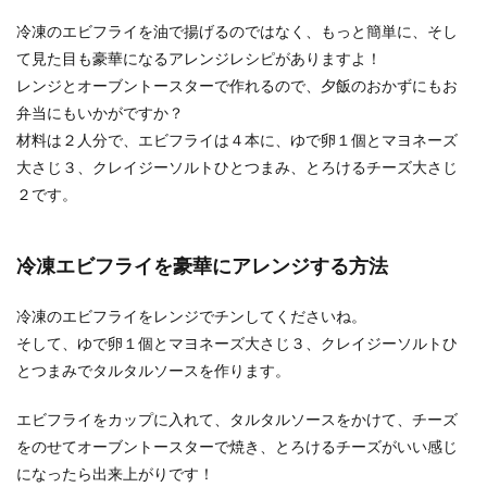
た事がある...
冷凍のエビフライを油で揚げるのではなく、もっと簡単に、そし
て見た目も豪華になるアレンジレシピがありますよ！
レンジとオーブントースターで作れるので、夕飯のおかずにもお
夕飯のレシピにおすすめな子供が喜ぶ
弁当にもいかがですか？
メニューについて知りたい
材料は２人分で、エビフライは４本に、ゆで卵１個とマヨネーズ
大さじ３、クレイジーソルトひとつまみ、とろけるチーズ大さじ
夕飯のレシピを考える時に、大人中心で考えてし
まうと、子供が食べない可能性があります。 です
２です。
ので、見...
冷凍エビフライを豪華にアレンジする方法
冷凍のエビフライをレンジでチンしてくださいね。
そして、ゆで卵１個とマヨネーズ大さじ３、クレイジーソルトひ
とつまみでタルタルソースを作ります。
エビフライをカップに入れて、タルタルソースをかけて、チーズ
をのせてオーブントースターで焼き、とろけるチーズがいい感じ
になったら出来上がりです！