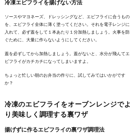
冷凍エビフライを揚げない方法
簡単朝ごはんを作るコツ！和食の朝ご
はんの基本メニュー
ソースやマヨネーズ、ドレッシングなど、エビフライに合うもの
を、エビフライ全体に薄く塗ってください。それを電子レンジに
朝は朝ごはんの支度や、お弁当作り、仕事へ行く
入れて、必ず蓋をして１本あたり１分加熱しましょう。火事を防
用意とバタバタと忙しいですよね。時間がかかる
ぐために、大量に作らないようにしてください。
朝ごはんの支...
蓋を必ずしてから加熱しましょう。蓋がないと、水分が飛んてエ
ビフライがカチカチになってしまいますよ。
野菜を使ったおつまみ、ワインと相性
ちょっと忙しい朝のお弁当の作りに、試してみてはいかがです
の良いおすすめレシピ
か？
ワインのおつまみと言えば、やっぱりチーズです
よね。 チーズは美味しいのですが、食べ過ぎると
カロリー...
冷凍のエビフライをオーブンレンジでよ
り美味しく調理する裏ワザ
食パン1斤を丸ごとグラタンに！器も食
揚げずに作るエビフライの裏ワザ調理法
べられる絶品パングラタン