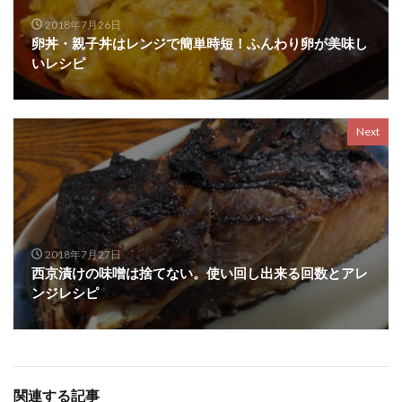
2018年7月26日
卵丼・親子丼はレンジで簡単時短！ふんわり卵が美味し
いレシピ
Next
2018年7月27日
西京漬けの味噌は捨てない。使い回し出来る回数とアレ
ンジレシピ
関連する記事