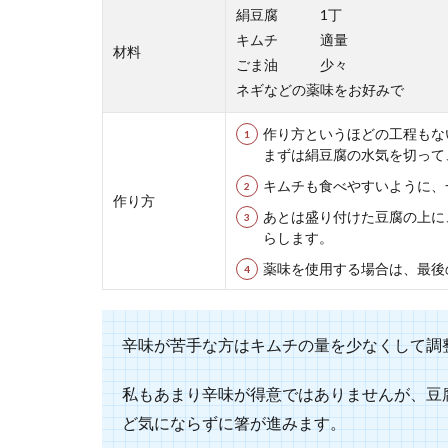
毎日の朝ごはん
絹豆腐 1丁
んのレシピをご..
キムチ 適量
材料
ごま油 少々
ネギなどの薬味をお好みで
作り方というほどの工程もな
まずは絹豆腐の水気を切って
キムチも食べやすいように、
作り方
あとは盛り付けた豆腐の上に
らします。
ミニトマト
薬味を使用する場合は、最後
お弁当に欠かせ
いってもなかな..
辛味が苦手な方はキムチの量を少なくして調
私もあまり辛味が得意ではありませんが、豆
残った天ぷ
ど気にならずに箸が進みます。