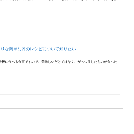
たりな簡単な丼のレシピについて知りたい
最後に食べる食事ですので、美味しいだけではなく、がっつりしたものが食べた
ズ】夕飯に食べたいお肉のボリュームたっぷりレシピ
くなると、夕飯の準備も大変です。なるべく時短で調理できて、美味しくて、ボ
.