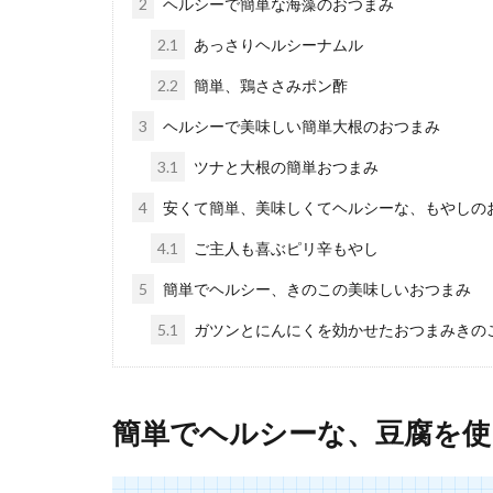
2
ヘルシーで簡単な海藻のおつまみ
家にある食材が
時でも家に白菜..
2.1
あっさりヘルシーナムル
2.2
簡単、鶏ささみポン酢
3
ヘルシーで美味しい簡単大根のおつまみ
夕飯のレシ
3.1
ツナと大根の簡単おつまみ
夕飯のレシピを
4
安くて簡単、美味しくてヘルシーな、もやしの
ですので、見...
4.1
ご主人も喜ぶピリ辛もやし
5
簡単でヘルシー、きのこの美味しいおつまみ
5.1
ガツンとにんにくを効かせたおつまみきの
簡単でヘルシーな、豆腐を
ガラス耐熱容