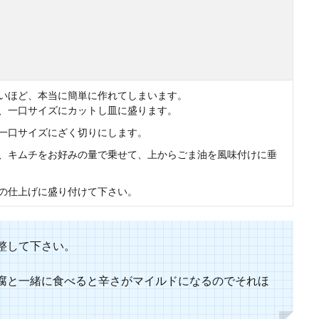
はできるだけ簡単に済ませたいですよね。そこで、子供も食べやすい簡単朝ごは
.
いほど、本当に簡単に作れてしまいます。
、一口サイズにカットし皿に盛ります。
一口サイズにざく切りにします。
、キムチをお好みの量で乗せて、上からごま油を風味付けに垂
は冷凍保存がおすすめ！お弁当やおかずに便利な使い方
の仕上げに盛り付けて下さい。
ないミニトマトですが、スーパーで１パック買ってきてお弁当に１個ずつ入れて
.
整して下さい。
腐と一緒に食べると辛さがマイルドになるのでそれほ
らをお弁当用にアレンジ！おすすめレシピをご紹介