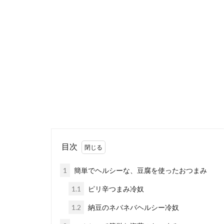
【時短レシ
仕事で帰りが遅
たちからは「お..
目次
1
簡単でヘルシーな、豆腐を使ったおつまみ
1.1
ピリ辛つまみ冷奴
1.2
納豆のネバネバヘルシー冷奴
白菜・ツナ