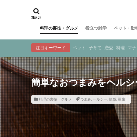
料理の裏技・グルメ
役立つ雑学
ペット・動
注目キーワード
ペット
子育て
恋愛
料理
マナ
簡単なおつまみをヘルシ
料理の裏技・グルメ
つまみ
,
ヘルシー
,
簡単
,
豆腐