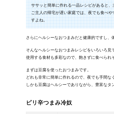
食器や食品保存
ササッと簡単に作れる一品レシピがあると、
類の...
ご主人の帰宅が遅い家庭では、夜でも食べや
すよね。
豚ひき肉の
さらにヘルシーなおつまみだと健康的ですし、
一般的なつくね
そんなヘルシーなおつまみレシピをいろいろ見
味しく作ること..
使用する食材も多彩なので、飽きずに食べられ
まずは豆腐を使ったおつまみです。
どれも非常に簡単に作れるので、夜でも手間な
しかも豆腐はヘルシーでありながら、豊富なタ
ピリ辛つまみ冷奴
簡単朝ごは