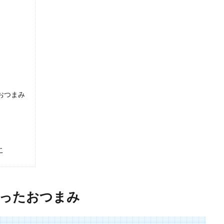
少なくて、今ある材料で料理を作りたいということはよくありますよね。そんな
.
ピにおすすめな子供が喜ぶメニューについて知りたい
考える時に、大人中心で考えてしまうと、子供が食べない可能性があります。
おつまみ
こ
使ったおつまみ
器は100均商品でも十分使える。おすすすめな点