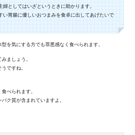
容器などのキッチン用品はどこで購入していますか？ 100均には本当に沢山の種
主婦としてはいざというときに助かります。
すい胃腸に優しいおつまみを食卓に出してあげたいで
つくねレシピ。簡単で美味しいご飯の進むつくね
体型を気にする方でも罪悪感なく食べられます。
のレシピと言うと、鶏むね肉を使うレシピが多いですが、豚ひき肉を使っても美
てみましょう。
.
そうですね。
く食べられます。
ンパク質が含まれていますよ。
んレシピ！子供が喜ぶ忙しい朝におすすめレシピ