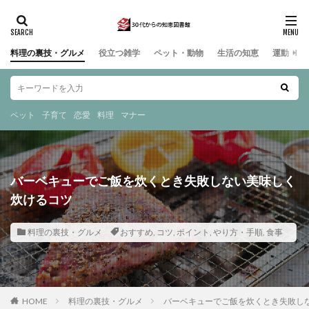
料理の裏技・グルメ
役立つ雑学
ペット・動物
生活の知恵
運動・ス
ペット
子育て
恋愛
料理
マナー
バーベキューでご飯を炊くとき失敗しない美味しく
炊けるコツ
料理の裏技・グルメ
おすすめ
,
コツ
,
ポイント
,
やり方・手順
,
食事
HOME
料理の裏技・グルメ
バーベキューでご飯を炊くとき失敗し