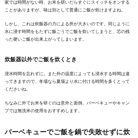
家では時間がない時、お米を研いだらすぐにスイッチをオンする
の...
ことがありますが、味は別として普通にご飯が炊けますよね。
しかし、これは炊飯器の力による所が大きいのです。同じように
献立は簡単で子供が喜ぶものがいい！
水に浸す時間をもたずに飯ごうでご飯を炊いてしまうと、芯の残
おすすめ献立を紹介
った硬いご飯が出来上がってしまいます。
子供の夕食の献立はどんなものにしたらいいのか
毎日、悩んでしまいますよね。できるだけ簡単に
炊飯器以外でご飯を炊くとき
それでいて栄...
浸水時間を忘れずに。また外の温度によっても浸水する時間は違
ってきますので、冬場なら夏場より水に付ける時間を多くとって
納豆を常温で発酵させると更に美味し
くださいね。
い？納豆の効果的な食べ方
ちなみに外でお米を研ぐのは意外と面倒、バーベキューやキャン
納豆を食べる時は、常温に戻して発酵させてから
プでは無洗米の使用をおすすめします。
食べた方が美味しさなどがUPするという話を聞い
た事がある...
バーベキューでご飯を鍋で失敗せずに炊