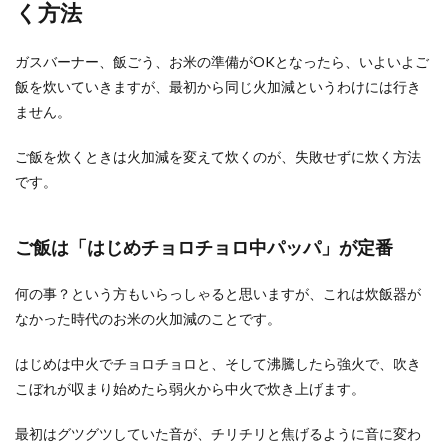
く方法
ホットケーキミックスとりんごを使っ
た簡単おやつレシピ
ガスバーナー、飯ごう、お米の準備がOKとなったら、いよいよご
飯を炊いていきますが、最初から同じ火加減というわけには行き
子供のおやつを簡単に作りたいという時におすす
ません。
めなのが、ホットケーキミックス。少ない材料
で、美味しく簡...
ご飯を炊くときは火加減を変えて炊くのが、失敗せずに炊く方法
です。
ご飯は「はじめチョロチョロ中パッパ」が定番
何の事？という方もいらっしゃると思いますが、これは炊飯器が
なかった時代のお米の火加減のことです。
はじめは中火でチョロチョロと、そして沸騰したら強火で、吹き
こぼれが収まり始めたら弱火から中火で炊き上げます。
最初はグツグツしていた音が、チリチリと焦げるように音に変わ