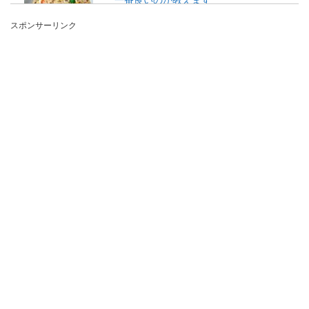
スポンサーリンク
チャーハンに入れる具としてネギは欠かせません
が、いろいろある種類の中で何を使うとよりおい
しくなるのか...
時短アイデアで忙しい朝のお弁当作り
を乗り切る簡単常備菜レシピ
忙しい朝のお弁当作りはとっても大変です。なる
べく時短してお弁当ることができれば、バタバタ
した朝を過ご...
ケーキのクリームの絞り方のポイン
ト。デコレーションのコツ
自宅でケーキを焼いて、生クリームでデコレーシ
ョンをしても、なかなかお店のような仕上がりに