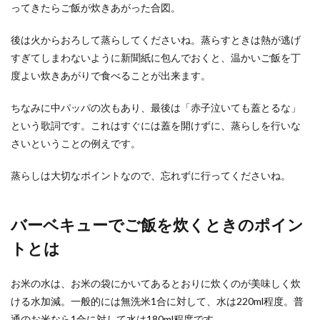
ってきたらご飯が炊きあがった合図。
後は火からおろして蒸らしてくださいね。蒸らすときは熱が逃げ
すぎてしまわないように新聞紙に包んでおくと、温かいご飯を丁
度よい炊きあがりで食べることが出来ます。
ちなみに中パッパの次もあり、最後は「赤子泣いても蓋とるな」
という歌詞です。これはすぐには蓋を開けずに、蒸らしを行いな
さいということの例えです。
蒸らしは大切なポイントなので、忘れずに行ってくださいね。
バーベキューでご飯を炊くときのポイン
トとは
お米の水は、お米の袋にかいてあるとおりに炊くのが美味しく炊
ける水加減。一般的には無洗米1合に対して、水は220ml程度。普
通のお米なら1合に対して水は180ml程度です。