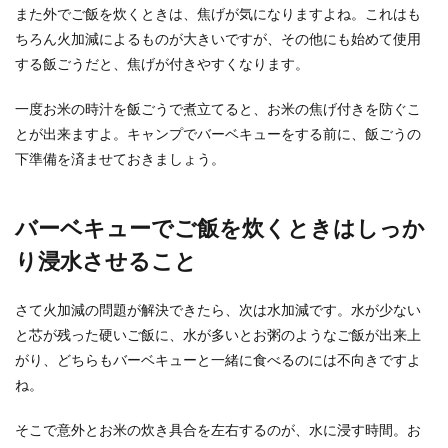
また外でご飯を炊くときは、焦げが気になりますよね。これはも
梅干しの天日干しは夜もしたほうがいいのでしょ
ちろん火加減によるものが大きいですが、その他にも始めて使用
うか？また、雨が降ってきたときにはどうしたら
する飯ごうだと、焦げが付きやすくなります。
いいのでしょ...
一度お米の時汁を飯ごうで煮立てると、お米の焦げ付きを防ぐこ
とが出来ますよ。キャンプでバーベキューをする前に、飯ごうの
下準備を済ませておきましょう。
ナス・パプリカ・ズッキーニを使った
簡単、夏野菜レシピ
バーベキューでご飯を炊くときはしっか
夏野菜の代表と言えば、ナス・パプリカ・ズッキ
ーニなどがあります。これらを使って、夏野菜が
り浸水させること
たっぷりと食...
さて火加減の問題が解決できたら、次は水加減です。水が少ない
と芯が残った硬いご飯に、水が多いとお粥のようなご飯が出来上
ガラス耐熱容器は100均商品でも十分
がり、どちらもバーベキューと一緒に食べるのには不向きですよ
使える。おすすすめな点
ね。
食器や食品保存容器などのキッチン用品はどこで
そこで意外とお米の炊き具合を左右するのが、水に浸す時間。お
購入していますか？ 100均には本当に沢山の種類