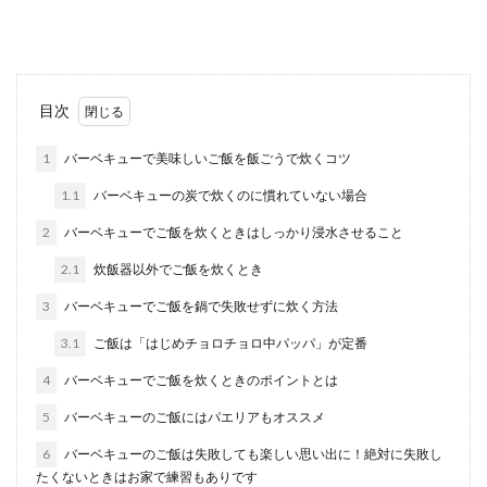
はなりません...
簡単なおつまみをヘルシーに作りた
目次
い。そのレシピは
1
バーベキューで美味しいご飯を飯ごうで炊くコツ
ちょっと小腹が空いた夜中に食べたくなるのがお
1.1
バーベキューの炭で炊くのに慣れていない場合
つまみです。 時間があれば、ちょっとしたご馳走
にしても...
2
バーベキューでご飯を炊くときはしっかり浸水させること
2.1
炊飯器以外でご飯を炊くとき
3
バーベキューでご飯を鍋で失敗せずに炊く方法
冷凍御飯を使ったリゾットレシピ。簡
単和風リゾットの作り方
3.1
ご飯は「はじめチョロチョロ中パッパ」が定番
4
バーベキューでご飯を炊くときのポイントとは
ご飯がたくさんある時や、休日のランチなど、リ
ゾットを作ることもあると思います。リゾットは
5
バーベキューのご飯にはパエリアもオススメ
和風の味付け...
6
バーベキューのご飯は失敗しても楽しい思い出に！絶対に失敗し
たくないときはお家で練習もありです