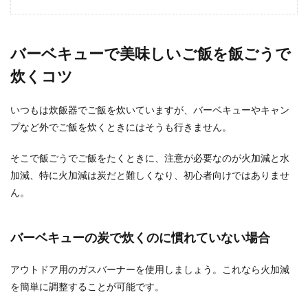
なすの簡単常備菜レシピ！電子レンジ
で作る美味しい常備菜
バーベキューで美味しいご飯を飯ごうで
なすがたくさんある時には、なすをたっぷりと使
炊くコツ
った常備菜を作ってみませんか？常備菜は、働く
主婦の強い味...
いつもは炊飯器でご飯を炊いていますが、バーベキューやキャン
プなど外でご飯を炊くときにはそうも行きません。
ナスを炒める際にはアク抜きが不必
そこで飯ごうでご飯をたくときに、注意が必要なのが火加減と水
要？アク抜きの必要性について
加減、特に火加減は炭だと難しくなり、初心者向けではありませ
ん。
ナスはアクがある野菜、料理に使用する前には、
アク抜きが必要だと思っている方が多いと思いま
す。 ...
バーベキューの炭で炊くのに慣れていない場合
アウトドア用のガスバーナーを使用しましょう。これなら火加減
梅干しの天日干しは夜もしたほうがい
を簡単に調整することが可能です。
い？梅干しの干し方とは