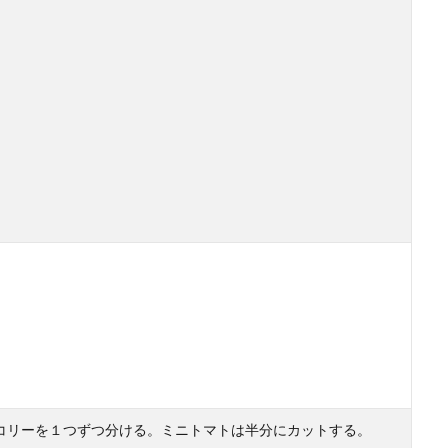
使ったレシピにはキャベツが最強です
た料理のレシピを考える時に、最も良い相棒となる野菜はキャベツです。 キャ
当としてランチに！崩れない持って行き方のコツ
りパーティーにピザを持っていく場合には、どのように持ち運べばよいのでしょ
コリーを１つずつ分ける。ミニトマトは半分にカットする。