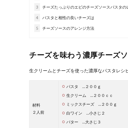
ナスとトマ
3
チーズたっぷりのエビのチーズソースパスタの
4
パスタと相性の良いチーズは
ナスとトマトが
りましょう。 ...
5
チーズソースのアレンジ方法
チーズを味わう濃厚チーズ
生クリームとチーズを使った濃厚なパスタレシ
バーベキュ
パスタ …２００ｇ
生クリーム …２００ｃｃ
バーベキューで
ミックスチーズ …２００ｇ
ごうや鍋...
材料
２人前
白ワイン …小さじ２
バター …大さじ３