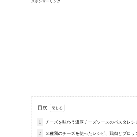
スポンサーリンク
スーパーで
夕方スーパーに
ょうか。 ...
小麦粉で作
目次
クッキーはお菓
でなけれ...
1
チーズを味わう濃厚チーズソースのパスタレシ
2
３種類のチーズを使ったレシピ、鶏肉とブロッ