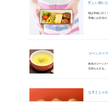
忙しい朝に
朝は学校に行く
準備にお弁当の..
コーンスー
粉末のコーンス
日持ちもする...
なすとじゃ
なすやじゃがい
そこで、な...