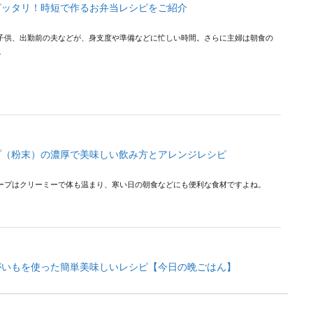
ピッタリ！時短で作るお弁当レシピをご紹介
子供、出勤前の夫などが、身支度や準備などに忙しい時間。さらに主婦は朝食の
.
プ（粉末）の濃厚で美味しい飲み方とアレンジレシピ
ープはクリーミーで体も温まり、寒い日の朝食などにも便利な食材ですよね。
がいもを使った簡単美味しいレシピ【今日の晩ごはん】
もがたくさんある時には、この２つをたっぷりと使ったおかずがおすすめです。