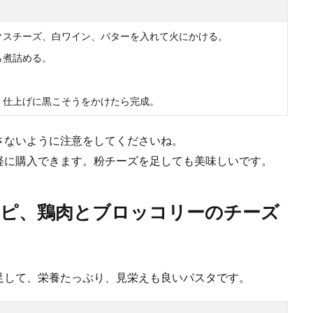
キャベツを使った晩ごはんに食べたいボリュームレシピ
クスチーズ、白ワイン、バターを入れて火にかける。
ベツは王道の組み合わせ。冷蔵庫に豚ひき肉とキャベツがある時には、これを使
.
ら煮詰める。
、仕上げに黒こそうをかけたら完成。
さないように注意をしてくださいね。
軽に購入できます。粉チーズを足しても美味しいです。
シピ、鶏肉とブロッコリーのチーズ
ーキ作りに失敗してもリメイクでおいしく食べれます
を作ったものの、膨らみすぎたり型から出す時にうまくだせなかったりすること
.
足して、栄養たっぷり、見栄えも良いパスタです。