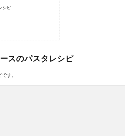
トで簡単美味しいレシピ！今日の晩ごはん
レシピ
たっぷりとある時には、このナスとトマトを使って晩ごはんに美味しい料理を作
ソースのパスタレシピ
ピです。
ーでご飯を炊くとき失敗しない美味しく炊けるコツ
ご飯を炊くなら失敗せずに美味しく炊きたいものです。 アウトドアでご飯を飯