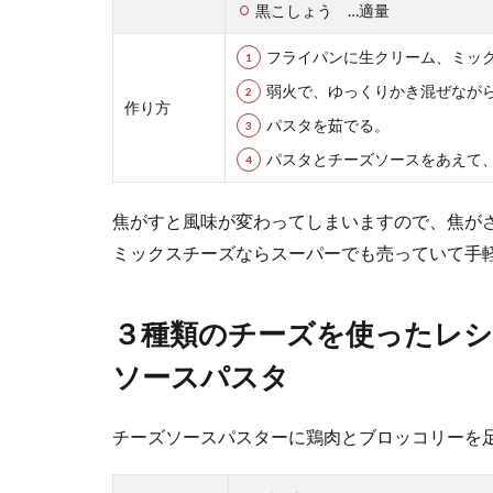
黒こしょう …適量
豚ひき肉と
フライパンに生クリーム、ミッ
豚ひき肉とキャ
って晩ごはんの..
弱火で、ゆっくりかき混ぜなが
作り方
パスタを茹でる。
パスタとチーズソースをあえて
焦がすと風味が変わってしまいますので、焦が
ミックスチーズならスーパーでも売っていて手
３種類のチーズを使ったレ
シフォンケ
ソースパスタ
シフォンケーキ
もありますよね..
チーズソースパスターに鶏肉とブロッコリーを