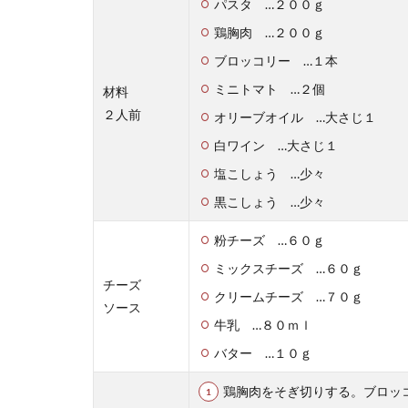
パスタ …２００ｇ
豚ひき肉を
鶏胸肉 …２００ｇ
豚ひき肉を使っ
ブロッコリー …１本
ベツは程よい...
ミニトマト …２個
材料
２人前
オリーブオイル …大さじ１
白ワイン …大さじ１
塩こしょう …少々
黒こしょう …少々
粉チーズ …６０ｇ
ミックスチーズ …６０ｇ
ピザをお弁
チーズ
クリームチーズ …７０ｇ
ソース
お弁当や持ち寄
牛乳 …８０ｍｌ
うか？ ...
バター …１０ｇ
鶏胸肉をそぎ切りする。ブロッ