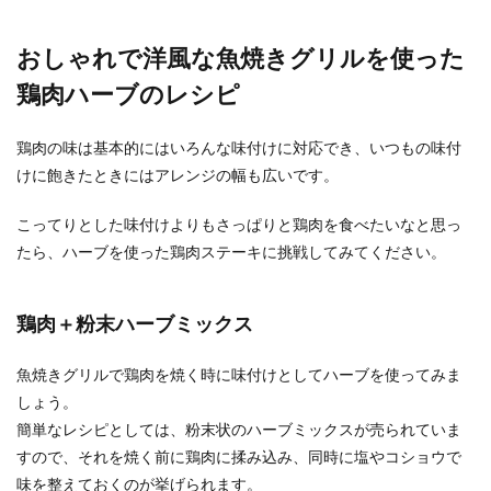
おしゃれで洋風な魚焼きグリルを使った
簡単オカズの作り方！毎日摂取したい
鶏肉ハーブのレシピ
野菜のレシピをご紹介
鶏肉の味は基本的にはいろんな味付けに対応でき、いつもの味付
毎日の食事作り、夕方になると何を作ろうか毎日
けに飽きたときにはアレンジの幅も広いです。
悩んでしまいますよね。メインが決まっても副菜
の野菜の、あ...
こってりとした味付けよりもさっぱりと鶏肉を食べたいなと思っ
たら、ハーブを使った鶏肉ステーキに挑戦してみてください。
鶏肉＋粉末ハーブミックス
魚焼きグリルで鶏肉を焼く時に味付けとしてハーブを使ってみま
しょう。
簡単なレシピとしては、粉末状のハーブミックスが売られていま
すので、それを焼く前に鶏肉に揉み込み、同時に塩やコショウで
味を整えておくのが挙げられます。