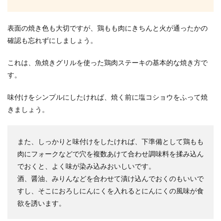
梅干しの天日干しは夜もしたほうがいいのでしょ
うか？また、雨が降ってきたときにはどうしたら
表面の焼き色も大切ですが、鶏もも肉にきちんと火が通ったかの
いいのでしょ...
確認も忘れずにしましょう。
これは、魚焼きグリルを使った鶏肉ステーキの基本的な焼き方で
なす料理の中で人気のものについて知
す。
りたい
味付けをシンプルにしたければ、焼く前に塩コショウをふって焼
なすは夏から秋にかけて美味しく食べられる人気
きましょう。
の食材です。 それを料理しようと思って迷った時
に参考に...
また、しっかりと味付けをしたければ、下準備として鶏もも
肉にフォークなどで穴を複数あけて合わせ調味料を揉み込ん
自宅焼肉でホットプレートの臭い対策
でおくと、よく味が染み込みおいしいです。
とお店の味に近付ける方法
酒、醤油、みりんなどを合わせて漬け込んでおくのもいいで
すし、そこにおろしにんにくを入れるとにんにくの風味が食
家族と自宅で焼肉をするという時には、ホットプ
欲を誘います。
レートを使って焼肉をする方が多いと思います。
自宅焼肉をす...