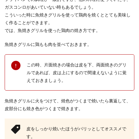
ご飯の美味しい炊き方とは？裏ワザや
ガスコンロがあいていない時もあるでしょう。
研ぎ方の基本を紹介
こういった時に魚焼きグリルを使って鶏肉を焼くととても美味し
く作ることができます。
ご飯の美味しい炊き方にはどのような裏ワザがあ
では、魚焼きグリルを使った鶏肉の焼き方です。
るのでしょうか？どこの家庭にもあるあの調味料
が、お米を美...
魚焼きグリルに鶏もも肉を並べておきます。
この時、片面焼きの場合は皮を下、両面焼きのグリ
残った天ぷらをお弁当用にアレンジ！
ルであれば、皮は上にするので間違えないように覚
おすすめレシピをご紹介
えておきましょう。
夕食に天ぷらをたくさん作ってしまって、余って
しまう時もありますよね。 そんな場合は天ぷらを
アレ...
魚焼きグリルに火をつけて、焼色がつくまで焼いたら裏返して、
皮部分にも焼き色がつくまで焼きます。
梅干しの天日干しは夜もしたほうがい
皮をしっかり焼いたほうがパリッとしてオススメで
い？梅干しの干し方とは
す。