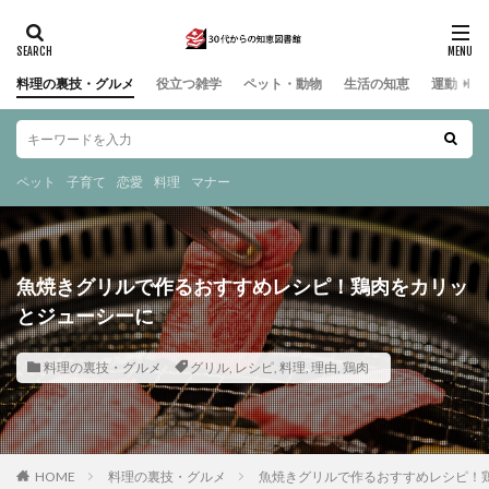
料理の裏技・グルメ
役立つ雑学
ペット・動物
生活の知恵
運動・ス
ペット
子育て
恋愛
料理
マナー
魚焼きグリルで作るおすすめレシピ！鶏肉をカリッ
とジューシーに
料理の裏技・グルメ
グリル
,
レシピ
,
料理
,
理由
,
鶏肉
HOME
料理の裏技・グルメ
魚焼きグリルで作るおすすめレシピ！