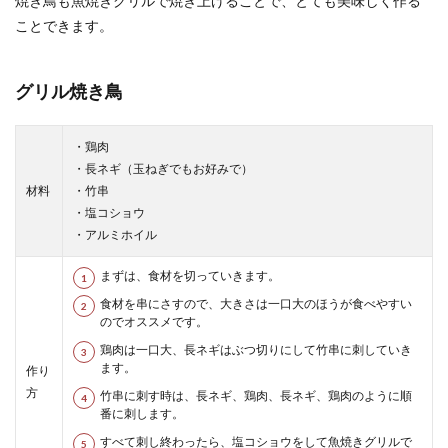
焼き鳥も魚焼きグリルで焼き上げることで、とても美味しく作る
ことできます。
グリル焼き鳥
・鶏肉
・長ネギ（玉ねぎでもお好みで）
材料
・竹串
・塩コショウ
・アルミホイル
まずは、食材を切っていきます。
食材を串にさすので、大きさは一口大のほうが食べやすい
のでオススメです。
鶏肉は一口大、長ネギはぶつ切りにして竹串に刺していき
ます。
作り
方
竹串に刺す時は、長ネギ、鶏肉、長ネギ、鶏肉のように順
番に刺します。
すべて刺し終わったら、塩コショウをして魚焼きグリルで