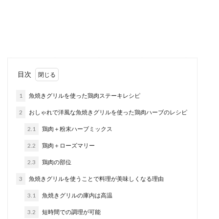
子供のおやつを簡単に作りたいという時におすす
めなのが、ホットケーキミックス。少ない材料
で、美味しく簡...
お家で簡単アイスを作ろう！混ぜるだ
目次
けで作れるアイスのレシピ
1
魚焼きグリルを使った鶏肉ステーキレシピ
暑くなると冷たいものが恋しくなりますよね。お
2
おしゃれで洋風な魚焼きグリルを使った鶏肉ハーブのレシピ
家の冷凍庫にアイスを常備している方も、多いの
ではないでし...
2.1
鶏肉＋粉末ハーブミックス
2.2
鶏肉＋ローズマリー
2.3
鶏肉の部位
ナスの簡単美味しい常備菜レシピ！冷
蔵庫に入れておきたいおかず
3
魚焼きグリルを使うことで料理が美味しくなる理由
3.1
魚焼きグリルの庫内は高温
ナスがたくさんある時には、ナスを使って美味し
い常備菜を作り置きしておきましょう。そこで、
3.2
短時間での調理が可能
ナスを使った...