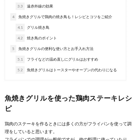
3.3
遠赤外線の効果
4
魚焼きグリルで鶏肉の焼き鳥も！レシピとコツをご紹介
野菜スティックで大根が辛い時の対処
4.1
グリル焼き鳥
法！お店の味に近づける方法
4.2
焼き鳥のポイント
お店で食べる野菜スティックやコンビニで売って
5
魚焼きグリルの便利な使い方とお手入れ方法
いる野菜スティックは美味しいですよね。 しか
5.1
フライなどの温め直しにグリルはおすすめ
し、家で作...
5.2
魚焼きグリルはトースターやオーブンの代わりになる
夕飯のメニューを簡単に作れるアイデ
アをご紹介
魚焼きグリルを使った鶏肉ステーキレシ
ピ
夕飯のメニューを考える時に、美味しいのももち
ろんですが、出来るだけ作り方が簡単なものも嬉
しいですよね...
鶏肉のステーキを作るときには多くの方がフライパンを使って調
理をしていると思います。
フライパンでの調理が一般的ですが、他の料理に使っていたり、