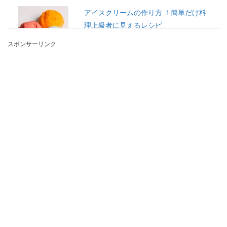
アイスクリームの作り方 ！簡単だけ料
理上級者に見えるレシピ
スポンサーリンク
子供の頃に手作りのアイスクリームを食べたとい
う方も多いと思います。 市販のアイスクリームと
は違う、...
ナスとズッキーニとトマト缶で作る夏
野菜たっぷり簡単レシピ
夏野菜のナスやズッキーニはトマトとの相性が抜
群。手軽に作りたいという時には、トマト缶を使
うのが便利で...
ホットケーキミックスとりんごを使っ
た簡単おやつレシピ