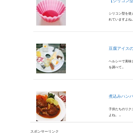
【シリコン
シリコン型を使
れていますよね..
豆腐アイス
ヘルシーで美味
を調べて...
煮込みハン
子供たちのリク
よね。 ...
スポンサーリンク