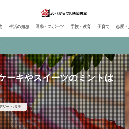
物
生活の知恵
運動・スポーツ
学校・教育
子育て
恋愛・
ー
ケーキやスイーツのミントは
デザート
,
食事