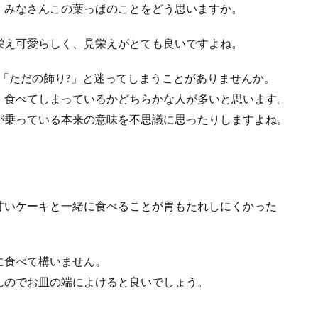
、みなさんこの葉っぱのことをどう思いますか。
栄え可愛らしく、見栄えがとても良いですよね。
「ただの飾り?」と迷ってしまうことがありませんか。
、食べてしまっているかどちらかな人が多いと思います。
に使える鶏肉を使ったレシピについて知りたい
が乗っている本来の意味を不思議に思ったりしますよね。
える時に使う食材から考えるという人が多いと思います。 その中でも鶏肉は安
甘いケーキと一緒に食べることが胃もたれしにくかった
に食べて構いません。
んのでお皿の端によけると良いでしょう。
後に解凍して飲むことはNG？凍ったまま食べよう