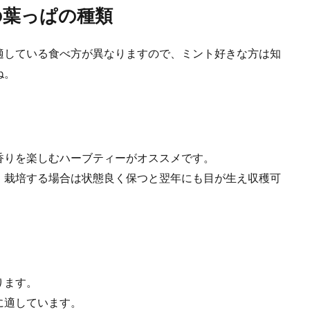
の葉っぱの種類
のの、余ってしまうこともありますよね。 そこで冷凍保存を考えますが、豆乳
適している食べ方が異なりますので、ミント好きな方は知
ね。
ピッタリ！時短で作るお弁当レシピをご紹介
子供、出勤前の夫などが、身支度や準備などに忙しい時間。さらに主婦は朝食の
.
香りを楽しむハーブティーがオススメです。
。栽培する場合は状態良く保つと翌年にも目が生え収穫可
ります。
に適しています。
らをお弁当用にアレンジ！おすすめレシピをご紹介