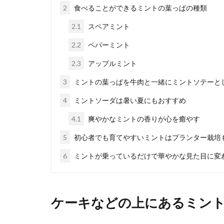
2
食べることができるミントの葉っぱの種類
シュウマイ
2.1
スペアミント
シュウマイはお
2.2
ペパーミント
定番なだけに、..
2.3
アップルミント
3
ミントの葉っぱを牛肉と一緒にミントソテーと
4
ミントソーダは暑い夏にもおすすめ
4.1
爽やかなミントの香りが心を癒やす
5
初心者でも育てやすいミントはプランター栽培
6
ミントが乗っているだけで華やかな見た目に変
ナスとズッ
夏野菜のナスや
使うのが便利で..
ケーキなどの上にあるミン