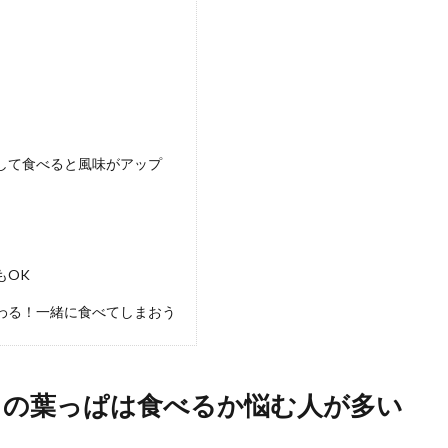
をお弁当に！シュウマイをアレンジして脱マンネリ弁当
弁当の定番！チルドや冷凍のシュウマイもスーパーで、よく目にします。しかし
.
して食べると風味がアップ
もOK
わる！一緒に食べてしまおう
キーニとトマト缶で作る夏野菜たっぷり簡単レシピ
ズッキーニはトマトとの相性が抜群。手軽に作りたいという時には、トマト缶を
.
トの葉っぱは食べるか悩む人が多い