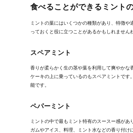
食べることができるミント
豆乳を買ったも
は冷凍保...
ミントの葉にはいくつかの種類があり、特徴や
っておくと役に立つことがあるかもしれません
忙しい朝に
スペアミント
朝は学校に行く
準備にお弁当の..
香りが柔らかく生の茎や葉を利用して爽やかな
ケーキの上に乗っているのもスペアミントです
能です。
ペパーミント
ミントの中で最もミント特有のスースー感があ
ガムやアイス、料理、ミント水などの香り付け
残った天ぷ