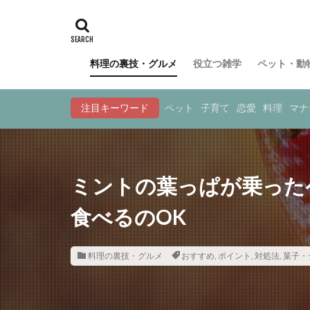
料理の裏技・グルメ
役立つ雑学
ペット・動
注目キーワード
ペット
子育て
恋愛
料理
マナ
ミントの葉っぱが乗った
食べるのOK
料理の裏技・グルメ
おすすめ
,
ポイント
,
対処法
,
菓子・