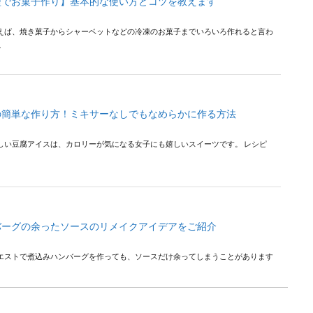
型でお菓子作り】基本的な使い方とコツを教えます
えば、焼き菓子からシャーベットなどの冷凍のお菓子までいろいろ作れると言わ
.
の簡単な作り方！ミキサーなしでもなめらかに作る方法
しい豆腐アイスは、カロリーが気になる女子にも嬉しいスイーツです。 レシピ
バーグの余ったソースのリメイクアイデアをご紹介
エストで煮込みハンバーグを作っても、ソースだけ余ってしまうことがあります