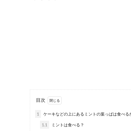
ホットケー
カリカリでもち
発酵を必要とす..
【本格的なラ
目次
お店で食べるラ
家でも食べれる..
1
ケーキなどの上にあるミントの葉っぱは食べる
1.1
ミントは食べる？