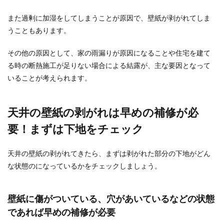
スライムは昔からあるおもちゃで、ビローンと伸
また過剰に加湿をしてしまうことが原因で、壁紙が剥がれてしま
びる独特の感触がクセになりますよね。 最近では
うこともあります。
スライム...
その他の原因として、家の雨漏りが原因になることや住宅を建て
る時の断熱施工が足りない場合による結露が、主な要因となって
湿気取りのための重曹の賢い使い方！
いることが考えられます。
効果的な置き場所
ジメジメとした季節には、部屋の中の湿度が気に
天井の壁紙の剥がれは早めの補修が必
なります。お部屋の湿気取りには重曹が効果的、
要！まずは下地をチェック
という話を聞...
天井の壁紙の剥がれてきたら、まずは剥がれた部分の下地がどん
な状態のになっているかをチェックしましょう。
【服のハンドメイド】初心者向け生地
の選び方のポイント
壁紙に傷がついている、穴があいているなどの状態
ハンドメイドブームで小物や服を手作りする方が
であれば早めの補修が必要
増えていますよね。 服を作ろうと思った時には手
芸屋さん...