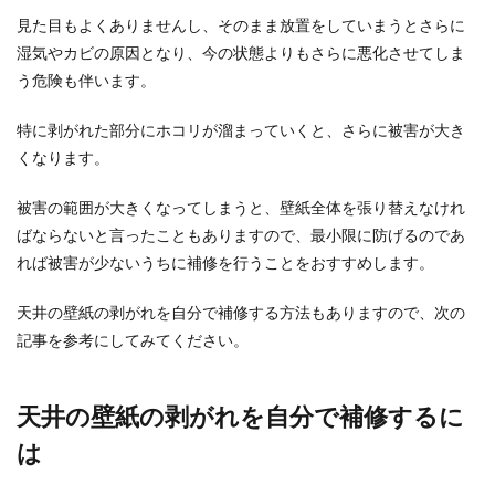
見た目もよくありませんし、そのまま放置をしていまうとさらに
湿気やカビの原因となり、今の状態よりもさらに悪化させてしま
う危険も伴います。
朝顔の支柱が足りないほどつるが伸び
た場合の対処法を紹介
特に剥がれた部分にホコリが溜まっていくと、さらに被害が大き
くなります。
元気な朝顔。朝顔のつるがどんどん伸びていき、
最初に立てた支柱が足りなくなる位大きくなるこ
被害の範囲が大きくなってしまうと、壁紙全体を張り替えなけれ
ともあります...
ばならないと言ったこともありますので、最小限に防げるのであ
れば被害が少ないうちに補修を行うことをおすすめします。
バレエ（子供）の髪型のコツやポイン
天井の壁紙の剥がれを自分で補修する方法もありますので、次の
トシニヨンヘアについて
記事を参考にしてみてください。
子供がバレエに通うのだけれど、髪型をどのよう
にしたらいいのかわからない…というときにはま
天井の壁紙の剥がれを自分で補修するに
ずシニヨンヘ...
は