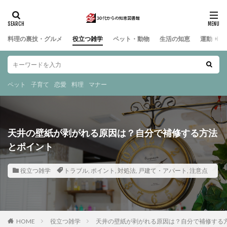
料理の裏技・グルメ
役立つ雑学
ペット・動物
生活の知恵
運動・ス
ペット
子育て
恋愛
料理
マナー
天井の壁紙が剥がれる原因は？自分で補修する方法
とポイント
役立つ雑学
トラブル
,
ポイント
,
対処法
,
戸建て・アパート
,
注意点
HOME
役立つ雑学
天井の壁紙が剥がれる原因は？自分で補修する