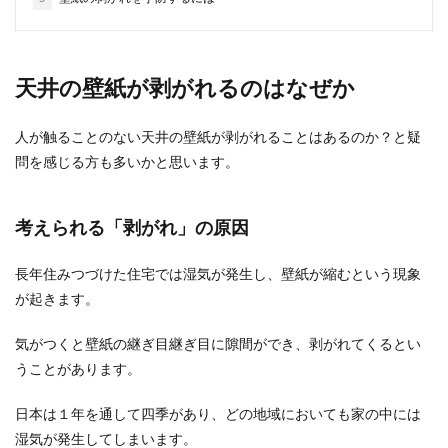
刺繍初心者必見！刺繍に向いてる生地
の選び方とポイント
天井の壁紙が剥がれるのはなぜか
子供の絵本バッグに刺繍でワンポイント、ポーチ
に可愛い刺繍で世界に1つのオリジナル作品に！
と、刺繍をす...
人が触ることのない天井の壁紙が剥がれることはあるのか？と疑
問を感じる方も多いかと思います。
本の修理を糸綴じで！色々な本を糸綴
考えられる「剥がれ」の原因
じで修理してみよう
長年住みつづけた住宅では湿気が発生し、壁紙が縮むという現象
長年愛用していた本がボロボロのなってしまった
が起きます。
経験ありますよね。子供の頃から大好きだった絵
本。背表紙の...
気がつくと壁紙の継ぎ目継ぎ目に隙間ができ、剥がれてくるとい
うことがあります。
スライムの作り方！シェービングフォ
日本は１年を通して四季があり、どの地域においても家の中には
ームでふわふわスライム
湿気が発生してしまいます。