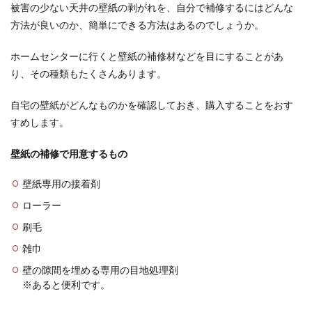
被害の少ない天井の壁紙の剥がれを、自分で補修するにはどんな
ウォシュレットの水漏れが水抜き栓か
方法が良いのか、簡単にできる方法はあるのでしょうか。
ら！対処法とトラブル予防法
ホームセンターに行くと壁紙の補修材などを目にすることがあ
ウォシュレットの水漏れは水抜き栓から発生する
り、その種類もたくさんあります。
ことが多いのです。水抜き栓とは、ウォシュレッ
トの側面につ...
自宅の壁紙がどんなものかを確認しておき、購入することをおす
すめします。
壁紙の補修で用意するもの
壁紙専用の接着剤
ローラー
刷毛
雑巾
壁の隙間を埋める専用の目地処理剤
※あると便利です。