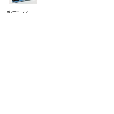
車のトラブルの中で一番多いバッテリー上がり。
スポンサーリンク
車同士で充電できることはわかってはいても、い
ざ自分の車の...
クリスマスはハンドメイドで子供と一
緒に楽しく手作り
クリスマスが近くなるとお部屋の中もクリスマツ
リーを飾ったり、クリスマス仕様の飾り付けをし
たりと、大人...
左利きの文字をきれいに書く方法やポ
イントをご紹介
左利きの人が苦労する文字の書き方、きれいに書
くにはどのようなことを意識したらいいのでしょ