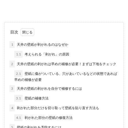
うか？また、...
北側玄関だって花壇は楽しめる！北側
目次
玄関で花壇を作るポイント
1
天井の壁紙が剥がれるのはなぜか
花壇は光が降り注ぐ場所で楽しむイメージがある
ので、家の玄関が北側だと、花壇は作れないのか
1.1
考えられる「剥がれ」の原因
と思ってしま...
2
天井の壁紙の剥がれは早めの補修が必要！まずは下地をチェック
2.1
壁紙に傷がついている、穴があいているなどの状態であれば
早めの補修が必要
布を染色する方法！色々な物を使って
キレイに布を染色してみよう
3
天井の壁紙の剥がれを自分で補修するには
3.1
壁紙の補修方法
染料を使えば、自分で布を簡単に染色することが
できます。身近にあるものを使って染色する方法
4
剥がれた部分だけを切り取って壁紙を貼り直す方法も
や、天然素材...
4.1
剥がれた部分の壁紙の修復方法
5
壁紙の剥がれを予防するには