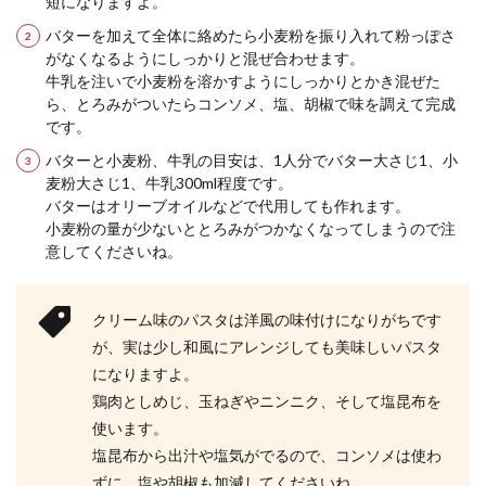
短になりますよ。
バターを加えて全体に絡めたら小麦粉を振り入れて粉っぽさ
がなくなるようにしっかりと混ぜ合わせます。
牛乳を注いで小麦粉を溶かすようにしっかりとかき混ぜた
簡単美味しいクッキーレシピ！少ない
ら、とろみがついたらコンソメ、塩、胡椒で味を調えて完成
材料でできる手作りクッキー
です。
クッキーはお菓子作り初心者にもおすすめのお菓
バターと小麦粉、牛乳の目安は、1人分でバター大さじ1、小
子です。 手作りのクッキーは市販のクッキーには
麦粉大さじ1、牛乳300ml程度です。
ない美味...
バターはオリーブオイルなどで代用しても作れます。
小麦粉の量が少ないととろみがつかなくなってしまうので注
意してくださいね。
クリーム味のパスタは洋風の味付けになりがちです
が、実は少し和風にアレンジしても美味しいパスタ
になりますよ。
鶏肉としめじ、玉ねぎやニンニク、そして塩昆布を
使います。
塩昆布から出汁や塩気がでるので、コンソメは使わ
ずに、塩や胡椒も加減してくださいね。