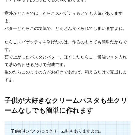
【生クリームの作り方】牛乳から簡単
に作る方法とおすすめレシピ
意外がところでは、たらこスパゲティもとても人気があります
よ。
料理レシピに「生クリーム少量」と書かれている
バターとたらこの塩気で、どんどん食べられてしまいますよね。
場合、そのために生クリーム1パックを買っても
余ってしまい...
たらこスパゲッティを挙げたのは、作るのもとても簡単だからで
す。
茹で上がったパスタとバター、ほぐしたたらこ、醤油少々を入れ
カステラを牛乳に浸す。牛乳をたっぷ
て炒め合わせるだけで完成です。
り含んだカステラ最強！
生のたらこのままの方がお好きであれば、和えるだけで完成しま
すよ。
カステラと牛乳。相性抜群ですよね。 それには、
きちんとした秘密があるんですよ。 カステラを
牛...
子供が大好きなクリームパスタも生クリ
ームなしでも簡単に作れます
なすの簡単常備菜レシピ！電子レンジ
で作る美味しい常備菜
子供好むパスタにはクリーム味もありますよね。