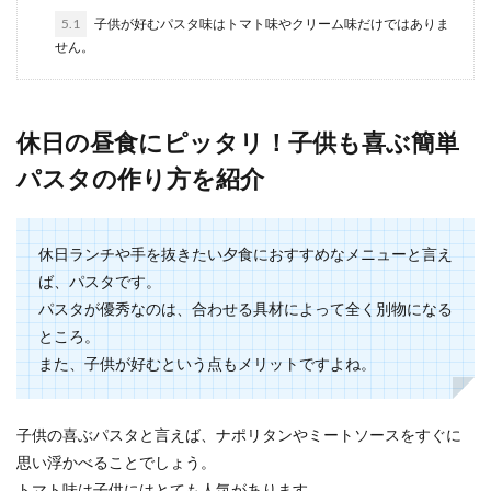
5.1
子供が好むパスタ味はトマト味やクリーム味だけではありま
せん。
食パン1斤を丸ごとグラタンに！器も食
べられる絶品パングラタン
休日の昼食にピッタリ！子供も喜ぶ簡単
一般的なパングラタンは、切った食パンをグラタ
パスタの作り方を紹介
ン皿に入れて具材の一つとしてパンを使いますよ
ね。 最近...
休日ランチや手を抜きたい夕食におすすめなメニューと言え
ば、パスタです。
小麦粉で作る簡単クッキー！電子レン
パスタが優秀なのは、合わせる具材によって全く別物になる
ジを使ったレシピ
ところ。
また、子供が好むという点もメリットですよね。
クッキーはお菓子作り初心者の方でも失敗の少な
いお菓子ですよね。 クッキー作りはオーブンでな
けれ...
子供の喜ぶパスタと言えば、ナポリタンやミートソースをすぐに
思い浮かべることでしょう。
トマト味は子供にはとても人気があります。