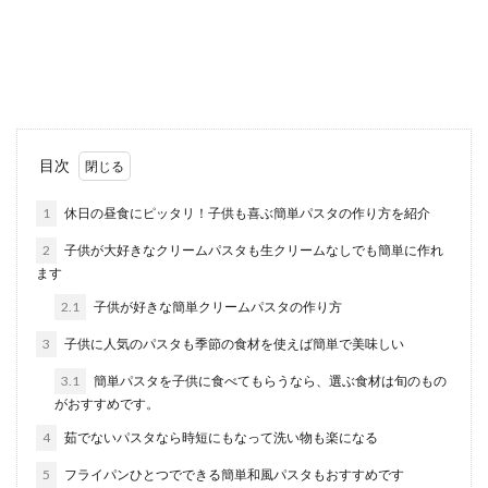
「料理の盛り付けのコツが知りたい！」その気持
よくわかります。 味に自信があっても盛り付け方
が下手だ...
バーベキューでご飯を炊くとき失敗し
目次
ない美味しく炊けるコツ
1
休日の昼食にピッタリ！子供も喜ぶ簡単パスタの作り方を紹介
バーベキューでご飯を炊くなら失敗せずに美味し
2
子供が大好きなクリームパスタも生クリームなしでも簡単に作れ
く炊きたいものです。 アウトドアでご飯を飯ごう
ます
や鍋...
2.1
子供が好きな簡単クリームパスタの作り方
3
子供に人気のパスタも季節の食材を使えば簡単で美味しい
夕飯におすすめなメニューとは？簡単
3.1
簡単パスタを子供に食べてもらうなら、選ぶ食材は旬のもの
に作れるおかずを紹介
がおすすめです。
4
茹でないパスタなら時短にもなって洗い物も楽になる
今日は家族でお出かけをしたから夕飯を作るのが
正直しんどい…しかし、お昼は外食したから夜は
5
フライパンひとつでできる簡単和風パスタもおすすめです
家でゆっくり...