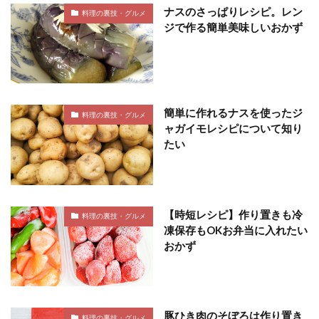
ナスのさっぱりレシピ。レン
料理の裏技・グルメ
ジで作る簡単美味しいおかず
簡単に作れるナスを使ったジ
料理の裏技・グルメ
ャガイモレシピについて知り
たい
【時短レシピ】作り置きも冷
料理の裏技・グルメ
凍保存もOKお弁当に入れたい
おかず
豚ひき肉のそぼろは作り置き
料理の裏技・グルメ