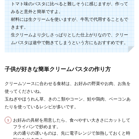
トマト味のパスタに比べると難しそうに感じますが、作って
なすがたくさんある時には、なすをたっぷりと使
みると意外と簡単ですよ。
った常備菜を作ってみませんか？常備菜は、働く
主婦の強い味...
材料には生クリームを使いますが、牛乳で代用することもで
きます。
生クリームより少しさっぱりとした仕上がりなので、クリー
ムパスタは途中で飽きてしまうという方にもおすすめです。
ミニトマトを冷凍して弁当に入れるの
はアリ。メリットとは
毎日のお弁当作り大変ですね。 彩りや栄養のバラ
子供が好きな簡単クリームパスタの作り方
ンスを気遣ったり、夏場はいたむのも心配です
ね。 ...
クリームソースに合わせる食材は、お好みの野菜やお肉、お魚を
使ってくださいね。
玉ねぎやほうれん草、きのこ類やコーン、鮭や鶏肉、ベーコンあ
クッキーを少ない材料で簡単に！手軽
たりを使っているレシピが多いです。
に作れる美味しいレシピ
お好みの具材を用意したら、食べやすい大きさにカットして
家にある材料で簡単に作れるクッキーは、食べた
フライパンで炒めます。
い時にもすぐに作れて便利ですよね。 さらに材料
火の通りの遅いものは、先に電子レンジで加熱しておくと時
が少なく...