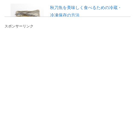
秋刀魚を美味しく食べるための冷蔵・
冷凍保存の方法
スポンサーリンク
秋刀魚は足が早い魚と言われます。そんな秋刀魚
を保存するにはどのように保存すると良いのでし
ょうか？ ...
シュウマイをお弁当に！シュウマイを
アレンジして脱マンネリ弁当
シュウマイはお弁当の定番！チルドや冷凍のシュ
ウマイもスーパーで、よく目にします。しかし定
番なだけに、...
料理を盛り付けるコツとは？すぐにで
も真似できる盛り付けのコツ