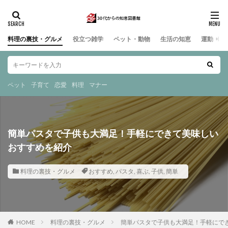
料理の裏技・グルメ
役立つ雑学
ペット・動物
生活の知恵
運動・ス
ペット
子育て
恋愛
料理
マナー
簡単パスタで子供も大満足！手軽にできて美味しい
おすすめを紹介
料理の裏技・グルメ
おすすめ
,
パスタ
,
喜ぶ
,
子供
,
簡単
HOME
料理の裏技・グルメ
簡単パスタで子供も大満足！手軽にで