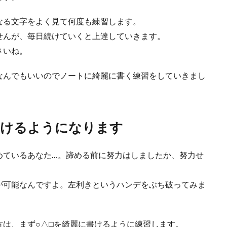
る方法！色々な物を使ってキレイに布を染色してみよう
なる文字をよく見て何度も練習します。
自分で布を簡単に染色することができます。身近にあるものを使って染色する方
せんが、毎日続けていくと上達していきます。
.
さいね。
なんでもいいのでノートに綺麗に書く練習をしていきまし
よけカバーをしておけば安心？特徴を紹介します
きに雨よけカバーをつけたいのだけれど、家に合うのはどんなもの？雨除けカバ
書けるようになります
.
めているあなた…。諦める前に努力はしましたか、努力せ
が可能なんですよ。左利きというハンデをぶち破ってみま
方は、まず○△□を綺麗に書けるように練習します。