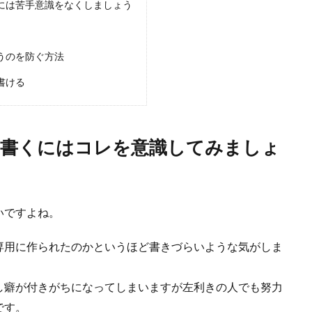
には苦手意識をなくしましょう
ライバーの練習方法とは？一人でするときのポイント
バーが練習を一人でするときにはどんなことに気をつけたらいいのでしょうか？
うのを防ぐ方法
書ける
に書くにはコレを意識してみましょ
いですよね。
る意識を！でも、意識だけじゃ上がらない口角について
専用に作られたのかというほど書きづらいような気がしま
識はしていても、それをキープするのって難しいんですよね。 また、単純に口
し癖が付きがちになってしまいますが左利きの人でも努力
です。