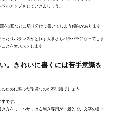
のカスタネット上達のための練習方法と注意点について
レベルアップさせていきましょう。
でいよいよ始まったカスタネットの練習。しかし、なかなか良い音が鳴らなくて
。
.
画を2画などに切り分けて書いてしまう傾向があります。
まったりバランスがとれず大きさもバラバラになってしま
うことをオススメします。
い。きれいに書くには苦手意識を
しい世界】女性が弱いと言われる理由と女流棋士の現実
人のために整った環境なのか不思議でしょう。
供が増えてきていますが、実は将棋の世界では男性よりも女性の方が弱いと言わ
.
の中です。
書き方をし、ハサミは右利き専用が一般的で、文字の書き