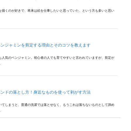
を描くのが好きで、将来は絵を仕事したいと思っていた、という方も多いと思い
ベンジャミンを剪定する理由とそのコツを教えます
も人気のベンジャミン。初心者の人でも育てやすいと言われていますが、剪定が
.
ボンドの落とし方！身近なものを使って剥がす方法
いてしまうと、普通の洗濯では落とせなく、もうこれは落ちないものとして諦め
.