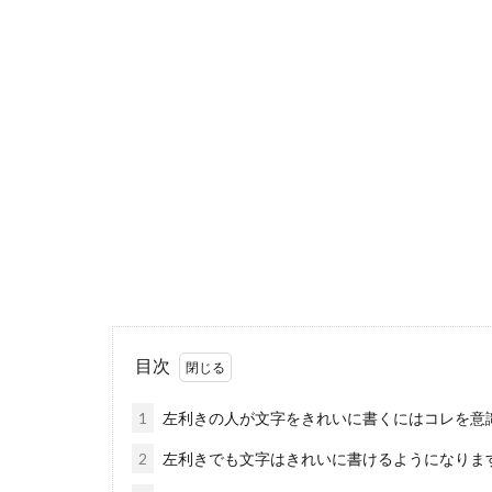
男性で身長が
身長が150台
とは有利にな...
花束の基本
花束のラッピン
は豪華で、贈る..
目次
1
左利きの人が文字をきれいに書くにはコレを意
2
左利きでも文字はきれいに書けるようになりま