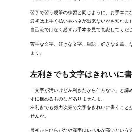
布を染色す
習字で習う硬筆の練習と同じように、お手本に
染料を使えば、
最初は上手く払いやハネが出来ないかも知れま
法や、天然素材..
自己流ではなく必ずお手本を見て意識してくだ
苦手な文字、好きな文字、単語、好きな文章、
ょう。
洗濯物は雨
洗濯物を干すと
左利きでも文字はきれいに
ーはいくつか種..
「文字が汚いけど左利きだから仕方ない」と諦
ずに掴めるものなどありませんよ。
左利きでも努力次第で文字をきれいに書くこと
せんか。
最初からひらがなや漢字はレベルが高いという