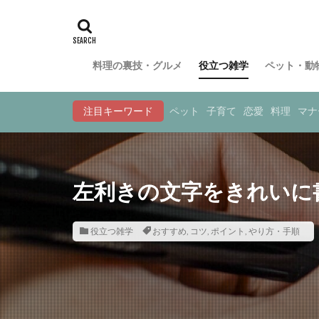
料理の裏技・グルメ
役立つ雑学
ペット・動
注目キーワード
ペット
子育て
恋愛
料理
マナ
左利きの文字をきれいに
役立つ雑学
おすすめ
,
コツ
,
ポイント
,
やり方・手順