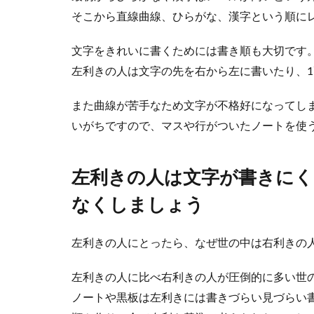
フラメンコ
そこから直線曲線、ひらがな、漢字という順に
フラメンコ教室
文字をきれいに書くためには書き順も大切です
悩んでいる人も..
左利きの人は文字の先を右から左に書いたり、1
また曲線が苦手なため文字が不格好になってし
いがちですので、マスや行がついたノートを使
左利きの人は文字が書きにく
なくしましょう
【将棋の厳
左利きの人にとったら、なぜ世の中は右利きの
将棋を始める子
れているようで..
左利きの人に比べ右利きの人が圧倒的に多い世
ノートや黒板は左利きには書きづらい見づらい