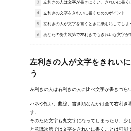
3
左利きの人は文字が書きにくい。きれいに書く
ペーパード
4
左利きの文字をきれいに書くためのポイント
ペーパードライ
5
左利きの人が文字を書くときに紙を汚してしま
何から...
6
あなたの努力次第で左利きでもきれいな文字が
左利きの人が文字をきれい
う
左利きの人は右利きの人に比べ文字が書きづら
口角を上げ
ハネや払い、曲線、書き順なんかは全て右利き
口角を上げる意
角を上げ...
す。
そのため文字も丸文字になってしまったり、少
と意識次第では文字をきれいに書くことは可能