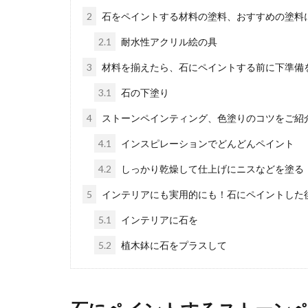
水垢の効率
2
石をペイントする材料の塗料、おすすめの塗料
水垢はお風呂場
2.1
耐水性アクリル絵の具
目も良くない...
3
材料を揃えたら、石にペイントする前に下準備
3.1
石の下塗り
4
ストーンペインティング、色塗りのコツをご紹
4.1
インスピレーションでどんどんペイント
4.2
しっかり乾燥して仕上げにニスなどを塗る
5
インテリアにも実用的にも！石にペイントした
ベッドとベ
5.1
インテリアに石を
ベッドのことを
かと考えてい...
5.2
植木鉢に石をプラスして