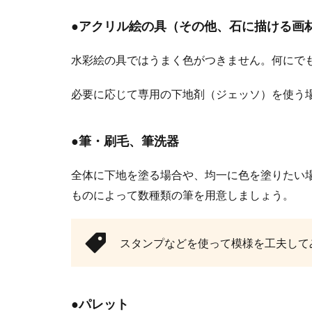
●アクリル絵の具（その他、石に描ける画
重曹とクエ
重曹とクエン酸
水彩絵の具ではうまく色がつきません。何にで
除に使用してい..
必要に応じて専用の下地剤（ジェッソ）を使う
●筆・刷毛、筆洗器
全体に下地を塗る場合や、均一に色を塗りたい
ものによって数種類の筆を用意しましょう。
洗濯物を雨
スタンプなどを使って模様を工夫して
朝は良い天気だ
をやり直すこと..
●パレット