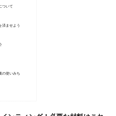
的な落とし方を知りたい。プラスチック製品の場合は
について
や台所、洗面所など水を使う場所で発生します。 そのままにしていると、見た
を済ませよう
介
後の使いみち
ット、どちらが正しいのかその答えを教えます
ベットという人もいますが、英語表記は「BED」なのでベットは間違いではない