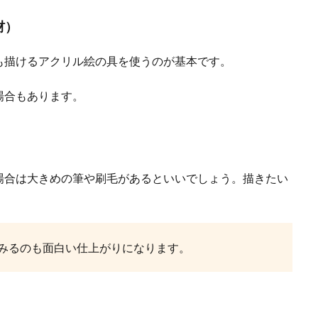
材）
ン酸は洗濯槽掃除に向いてる？使用方法と注意点
は様々な場所の掃除に使える便利な洗剤です。キッチンや浴槽の他にも洗濯槽掃
も描けるアクリル絵の具を使うのが基本です。
.
場合もあります。
場合は大きめの筆や刷毛があるといいでしょう。描きたい
から守ってくれるカバーとは？カバーの種類と注意点
みるのも面白い仕上がりになります。
ったのに、急に雨が降ってくると、外干ししていた洗濯物が濡れてしまい洗濯物
.