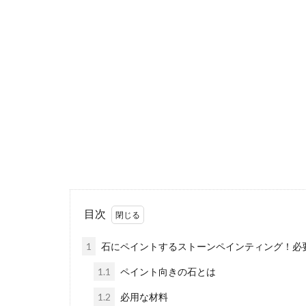
入学式の服
子供の入学式で
すぎる？ ...
マイホーム
目次
マイホームが完
てた人が...
1
石にペイントするストーンペインティング！必
1.1
ペイント向きの石とは
1.2
必用な材料