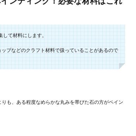
ペインティング！必要な材料はこれ
たいところ。女子旅に外せないパワースポットや観光
ところが一杯。今回は女子だけで行く遊びのスポットを紹介します。 女子の行
集して材料にします。
ショップなどのクラフト材料で扱っていることがあるので
挿し木を地植えする方法。増やし方や時期や育て方とは
お花をご存知でしょうか。紫陽花の一種のお花なのですが、凛とした素晴らしい
いは何が良い？近所の上棟祝いに贈る品物と金額の相場
よりも、ある程度なめらかな丸みを帯びた石の方がペイン
お祝いには、一体どんなものを贈るのが良いのか頭を悩ませている人もいますよ
.