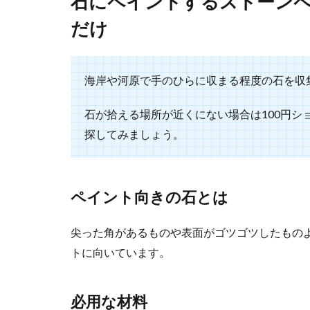
石にペイントするストーン
東京で行き
だけ
東京には楽しい
きたいと...
海岸や河原で手のひらに収まる程度の石を収
石が拾える場所が近くにない場合は100円
アナベルの
探してみましょう。
アナベルという
花なのです。 ...
ペイント向きの石とは
建前のお祝
尖った角があるものや表面がゴツゴツしたもの
トに向いています。
ご近所の建前の
ね。そもそもお..
必用な材料