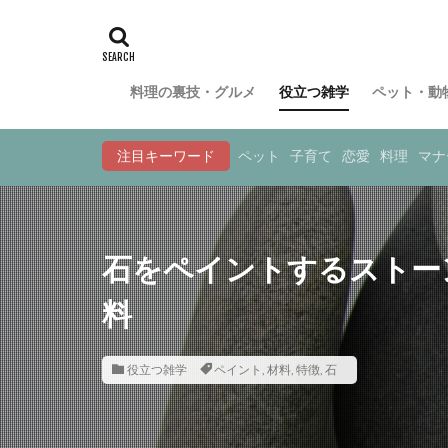
料理の裏技・グルメ
役立つ雑学
ペット・動
注目キーワード
ペット
子育て
恋愛
料理
マナ
石をペイントするストー
料
役立つ雑学
ペイント
,
材料
,
特徴
,
石