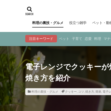
料理の裏技・グルメ
役立つ雑学
ペット・動
注目キーワード
ペット
子育て
恋愛
料理
マナ
電子レンジでクッキーが
焼き方を紹介
料理の裏技・グルメ
クッキー
,
コツ
,
焼き方
,
簡単
,
電子