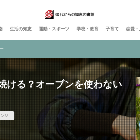
物
生活の知恵
運動・スポーツ
学校・教育
子育て
恋愛・
ー
焼ける？オーブンを使わない
レンジ