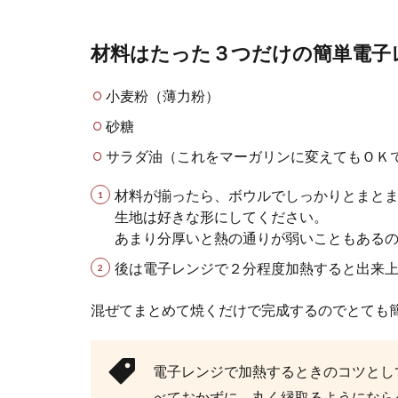
材料はたった３つだけの簡単電子
ナスの簡単
小麦粉（薄力粉）
ナスがたくさん
で、ナスを使った.
砂糖
サラダ油（これをマーガリンに変えてもＯＫ
材料が揃ったら、ボウルでしっかりとまと
生地は好きな形にしてください。
あまり分厚いと熱の通りが弱いこともある
後は電子レンジで２分程度加熱すると出来
混ぜてまとめて焼くだけで完成するのでとても
夕飯の献立
夕飯の献立を考
かも知れません..
電子レンジで加熱するときのコツとし
べておかずに、丸く縁取るようになら