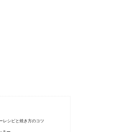
リカ・ズッキーニを使った簡単、夏野菜レシピ
言えば、ナス・パプリカ・ズッキーニなどがあります。これらを使って、夏野菜
.
ピ】忙しい主婦向け簡単なのに美味しいメインのおかず
ーレシピと焼き方のコツ
くなる主婦は、夕食作りは時間との戦いです。急いで準備をしている横で、子供
ッキー