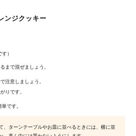
レンジクッキー
美味しい常備菜レシピ！冷蔵庫に入れておきたいおかず
ある時には、ナスを使って美味しい常備菜を作り置きしておきましょう。そこ
..
です）
まるまで混ぜましょう。
ので注意しましょう。
上がりです。
簡単です。
は子供が喜ぶものにしたいが、どんなものが良いか
える時に、自分や夫の好物を優先したいところですが、それだと子供が食べない
.
て、ターンテーブルやお皿に並べるときには、横に並
べ、真ん中には置かないようにします。