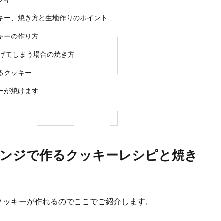
.
キー、焼き方と生地作りのポイント
キーの作り方
げてしまう場合の焼き方
るクッキー
ーが焼けます
たこ焼き粉を使って子供が大好きなおやつにアレンジ
たたこ焼き粉が、余ってしまっていることありませんか？封を切ってしまうと粉
.
レンジで作るクッキーレシピと焼き
クッキーが作れるのでここでご紹介します。
。