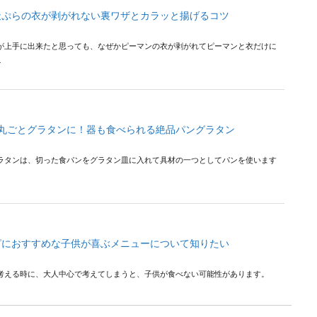
天ぷらの衣が剥がれない裏ワザとカラッと揚げるコツ
が上手に出来たと思っても、なぜかピーマンの衣が剥がれてピーマンと衣だけに
.
を丸ごとグラタンに！器も食べられる絶品パングラタン
ラタンは、切った食パンをグラタン皿に入れて具材の一つとしてパンを使います
ピにおすすめな子供が喜ぶメニューについて知りたい
考える時に、大人中心で考えてしまうと、子供が食べない可能性があります。