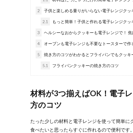
たちからは「お..
2
子供と楽しめる量りがいらない電子レンジクッ
2.1
もっと簡単！子供と作れる電子レンジクッ
3
ヘルシーなおからクッキーも電子レンジで！ 焦
4
オーブンも電子レンジも不要なトースターで作
5
焼き方のコツがわかるとフライパンでもクッキ
5.1
フライパンクッキーの焼き方のコツ
余っている
使いきれなかっ
ものでも、なる..
材料が3つ揃えばOK！電子
方のコツ
たった少しの材料と電子レンジを使って簡単に
食べたいと思ったらすぐに作れるので便利です