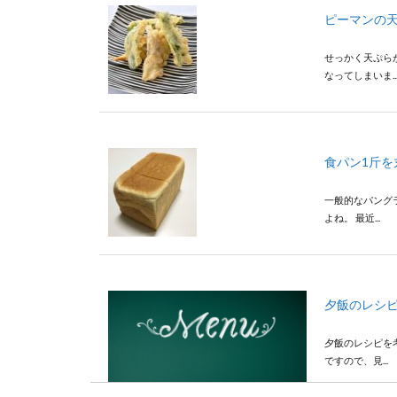
ピーマンの
せっかく天ぷら
なってしまいま..
食パン1斤
一般的なパング
よね。 最近...
夕飯のレシ
夕飯のレシピを
ですので、見...