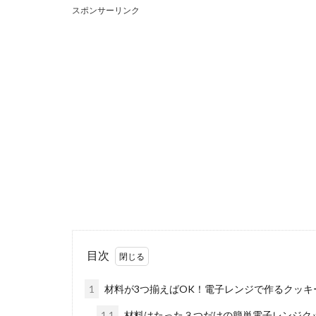
スポンサーリンク
ナス・パプ
夏野菜の代表と
がたっぷりと食..
目次
【時短レシ
1
材料が3つ揃えばOK！電子レンジで作るクッキ
仕事で帰りが遅
1.1
材料はたった３つだけの簡単電子レンジク