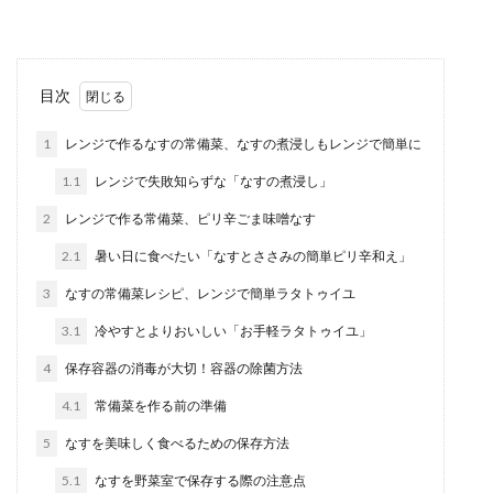
は程よい...
ポリエステルの生地にアイロンワッペ
目次
ン！ワッペンの取り付け方法
1
レンジで作るなすの常備菜、なすの煮浸しもレンジで簡単に
アイロンワッペンを使ったことがありますか？昔
1.1
レンジで失敗知らずな「なすの煮浸し」
はズボンに穴が空いたら、お母さんがアイロンワ
ッペンを付け...
2
レンジで作る常備菜、ピリ辛ごま味噌なす
2.1
暑い日に食べたい「なすとささみの簡単ピリ辛和え」
3
なすの常備菜レシピ、レンジで簡単ラタトゥイユ
ミントの葉っぱが乗ったケーキやスイ
ーツのミントは食べるのOK
3.1
冷やすとよりおいしい「お手軽ラタトゥイユ」
4
保存容器の消毒が大切！容器の除菌方法
ケーキなどのスイーツの上にミントの葉っぱが乗
っていることがありますが、このミントは皆さん
4.1
常備菜を作る前の準備
どうしていま...
5
なすを美味しく食べるための保存方法
5.1
なすを野菜室で保存する際の注意点