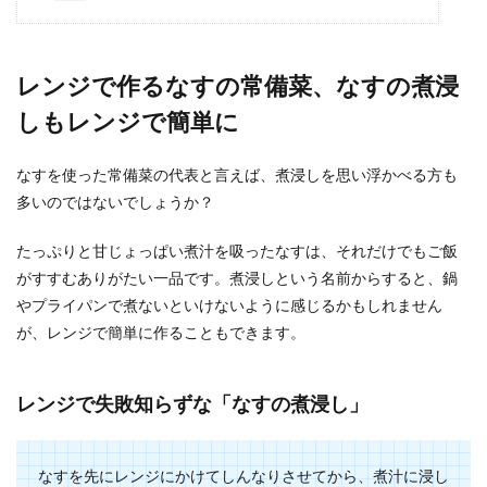
簡単なおつまみをヘルシーに作りた
い。そのレシピは
レンジで作るなすの常備菜、なすの煮浸
ちょっと小腹が空いた夜中に食べたくなるのがお
しもレンジで簡単に
つまみです。 時間があれば、ちょっとしたご馳走
にしても...
なすを使った常備菜の代表と言えば、煮浸しを思い浮かべる方も
多いのではないでしょうか？
夏にカレーがいいと言われるのはな
たっぷりと甘じょっぱい煮汁を吸ったなすは、それだけでもご飯
ぜ？カレーが夏に最適な理由
がすすむありがたい一品です。煮浸しという名前からすると、鍋
『夏にはカレーがいい』という話は聞いたことが
やプライパンで煮ないといけないように感じるかもしれません
ありますよね。 暑い夏に、なぜ暑いカレーを食べ
が、レンジで簡単に作ることもできます。
なく...
レンジで失敗知らずな「なすの煮浸し」
なすが美味しいグラタンのレシピ。簡
単レシピやなすと合う材料
なすを先にレンジにかけてしんなりさせてから、煮汁に浸し