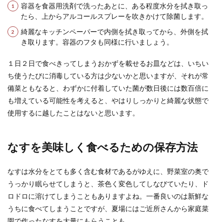
容器を食器用洗剤で洗ったあとに、ある程度水分を拭き取っ
たら、上からアルコールスプレーを吹きかけて除菌します。
綺麗なキッチンペーパーで内側を拭き取ってから、外側を拭
き取ります。容器のフタも同様に行いましょう。
１日２日で食べきってしまうおかずを載せるお皿などは、いちい
ち使うたびに消毒している方は少ないかと思いますが、それが常
備菜ともなると、わずかに付着していた菌が数日後には数百倍に
も増えている可能性を考えると、やはりしっかりと綺麗な状態で
使用するに越したことはないと思います。
なすを美味しく食べるための保存方法
なすは水分をとても多く含む食材であるがゆえに、野菜室の奥で
うっかり眠らせてしまうと、茶色く変色してしなびていたり、ド
ロドロに溶けてしまうこともありますよね。一番良いのは新鮮な
うちに食べてしまうことですが、夏場にはご近所さんから家庭菜
園で作ったなすを大量にもらうことも。