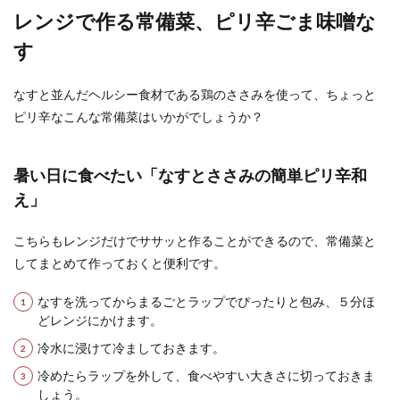
レンジで作る常備菜、ピリ辛ごま味噌な
す
ピザをお弁当としてランチに！崩れな
い持って行き方のコツ
なすと並んだヘルシー食材である鶏のささみを使って、ちょっと
ピリ辛なこんな常備菜はいかがでしょうか？
お弁当や持ち寄りパーティーにピザを持っていく
場合には、どのように持ち運べばよいのでしょう
か？ ...
暑い日に食べたい「なすとささみの簡単ピリ辛和
え」
冷凍ポテトは揚げないでも食べられ
こちらもレンジだけでササッと作ることができるので、常備菜と
る！？ポテトの作り方
してまとめて作っておくと便利です。
なすを洗ってからまるごとラップでぴったりと包み、５分ほ
冷凍のポテトを揚げないでポテトを作るにはどう
したらいいのでしょうか？油を買い忘れたとき、
どレンジにかけます。
足りないとき...
冷水に浸けて冷ましておきます。
冷めたらラップを外して、食べやすい大きさに切っておきま
しょう。