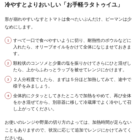
冷やすとよりおいしい「お手軽ラタトゥイユ」
形が崩れやすいなすとトマトは食べたいぶんだけ、ピーマンは少
なめにします。
すべて一口で食べやすいように切り、耐熱性のボウルなどに
入れたら、オリーブオイルをかけて全体になじませておきま
す。
顆粒状のコンソメと少量の塩を振りかけてさらにひと混ぜし
たら、上からふわっとラップを被せてレンジにかけます。
２人分程度でしたら、まずは５分ほど加熱してみて、途中で
様子をみましょう。
全体的にクタッとしてきたところで加熱をやめて、再び全体
をかき混ぜてから、別容器に移して冷蔵庫でよく冷やして召
し上がってください。
お使いのレンジや野菜の切り方のよっては、加熱時間が足らない
こともありますので、状況に応じて追加でレンジにかけてみてく
ださいね。