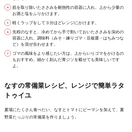
アジを美味しく食べるための冷凍方法
筋を取り除いたささみを耐熱性の容器に入れ、上から少量の
と保存期間
お酒と塩をふりかけます。
軽くラップをして３分ほどレンジにかけます。
アジはよく食卓に上がる魚の一つですよね。 青魚
は体にも嬉しい効果がたくさんあり、昔から食べ
先程のなすと、冷めてから手で割いておいたささみを深めの
られてい...
容器に入れ、調味料（みそ・練りゴマ・豆板醤・はちみつな
ど）を混ぜ合わせます。
ゴマの風味をより感じたい方は、上からいりゴマをかけるの
もおすすめ。細かく刻んだ青ジソを載せても美味しいです
よ。
なすの常備菜レシピ、レンジで簡単ラタ
トゥイユ
夏場にたくさん食べたい、なすとトマトにピーマンを加えて、夏
野菜たっぷりの常備菜を作りましょう。