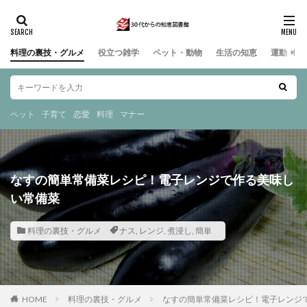
料理の裏技・グルメ
役立つ雑学
ペット・動物
生活の知恵
運動・ス
ペット
子育て
恋愛
料理
マナー
なすの簡単常備菜レシピ！電子レンジで作る美味し
い常備菜
料理の裏技・グルメ
ナス
,
レンジ
,
煮浸し
,
簡単
HOME
料理の裏技・グルメ
なすの簡単常備菜レシピ！電子レンジ