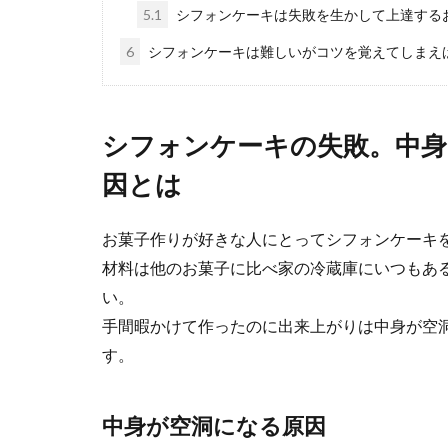
5.1
シフォンケーキは失敗を生かして上達する
6
シフォンケーキは難しいがコツを覚えてしまえ
シフォンケーキの失敗。中
因とは
ネギの青い
お菓子作りが好きな人にとってシフォンケーキ
ネギの青い部分
いますよね。 ...
材料は他のお菓子に比べ家の冷蔵庫にいつもあ
い。
手間暇かけて作ったのに出来上がりは中身が空
す。
ナスとトマ
ナスとトマト缶
合わせて、今日..
中身が空洞になる原因