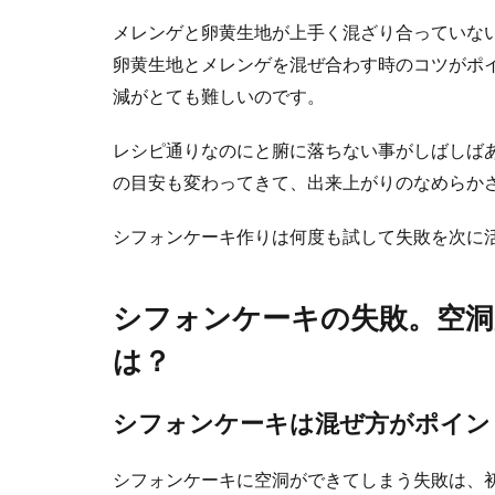
メレンゲと卵黄生地が上手く混ざり合っていな
卵黄生地とメレンゲを混ぜ合わす時のコツがポ
減がとても難しいのです。
レシピ通りなのにと腑に落ちない事がしばしば
の目安も変わってきて、出来上がりのなめらか
豆腐を使っ
シフォンケーキ作りは何度も試して失敗を次に
離乳食が始まる
の一つですよね..
シフォンケーキの失敗。空
は？
豆腐で作る
シフォンケーキは混ぜ方がポイン
チーズケーキを
す。 コクが...
シフォンケーキに空洞ができてしまう失敗は、