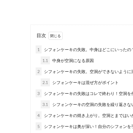
なすの簡単
なすがたくさん
目次
く主婦の強い味..
1
シフォンケーキの失敗。中身はどこにいったの
1.1
中身が空洞になる原因
2
シフォンケーキの失敗。空洞ができないように
2.1
シフォンケーキは混ぜ方がポイント
3
シフォンケーキの失敗はコレで終わり！空洞を
3.1
シフォンケーキの空洞の失敗を繰り返さな
簡単で美味
4
シフォンケーキの焼き上がり。空洞とまではい
お昼に麺類を食
すよね。 ...
5
シフォンケーキは奥が深い！自分のシフォンを