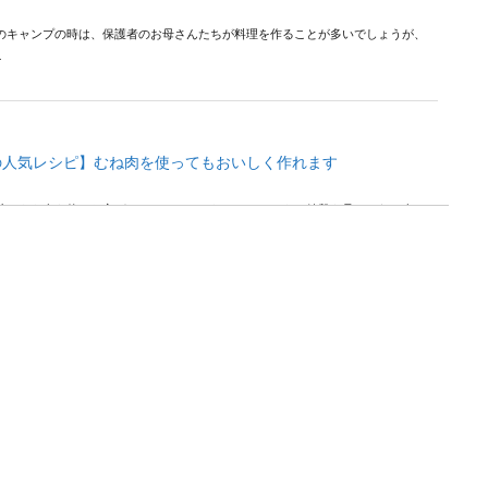
のキャンプの時は、保護者のお母さんたちが料理を作ることが多いでしょうが、
.
の人気レシピ】むね肉を使ってもおいしく作れます
時はもも肉を使った方がおいしいことはわかっていても、値段を見るとむね肉で
.
しい食べ方！さんまのきれいな食べ方マナー
べる時には、スーパーで買った切り身の状態の魚を食べることが多いと思いま