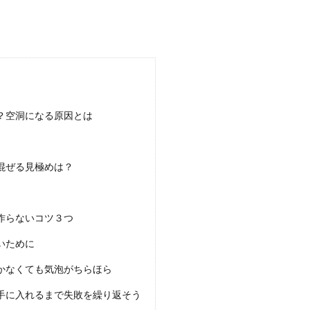
常備菜レシピ！電子レンジで作る美味しい常備菜
ある時には、なすをたっぷりと使った常備菜を作ってみませんか？常備菜は、働
.
？空洞になる原因とは
混ぜる見極めは？
作らないコツ３つ
いために
しいパスタのレシピ！作り方のポイントをご紹介
かなくても気泡がちらほら
べる方多くありませんか？お蕎麦やそうめんも良いですが、パスタも美味しいで
手に入れるまで失敗を繰り返そう