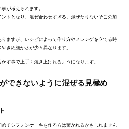
い事が考えられます。
イントとなり、混ぜ合わせすぎる、混ぜたりないそこの加
ありますが、レシピによって作り方やメレンゲを立てる時
さやきめ細かさが少々異なります。
た手作りおやつ。離乳食期の赤ちゃんに簡単おやつ
活かす事で上手く焼き上げれるようになります。
と、豆腐はおかゆに混ぜたり、野菜のペーストと混ぜ合わせたりとよく使う食材
.
洞ができないように混ぜる見極め
チーズケーキ！ヨーグルトであっさりなめらか
ト
自宅で作る時には、たっぷりのクリームチーズにたっぷりの生クリームを使いま
初めてシフォンケーキを作る方は驚かれるかもしれません