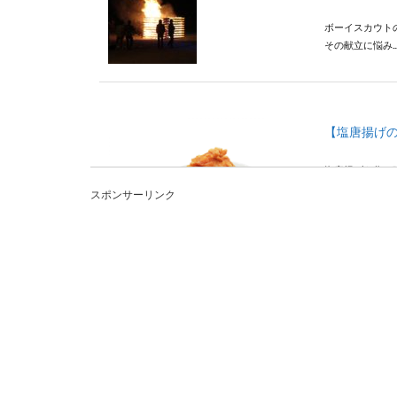
ボーイスカウト
その献立に悩み..
【塩唐揚げ
塩唐揚げを作る
もおいしく作る..
スポンサーリンク
焼き魚の正
普段焼き魚を食
す。 しかし、...