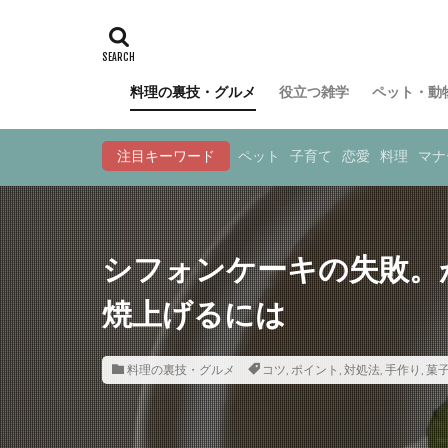
料理の裏技・グルメ
役立つ雑学
ペット・動
注目キーワード
ペット
子育て
恋愛
料理
マナ
シフォンケーキの失敗。
焼上げるには
料理の裏技・グルメ
コツ
,
ポイント
,
対処法
,
手作り
,
菓