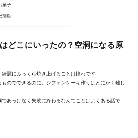
お菓子
ば簡単
身はどこにいったの？空洞になる原
部分は食べられる？鍋料理にも使える美味しい食材です
を綺麗にふっくら焼き上げることは憧れです。
をどうやって調理したらよいかわからず、いつも捨ててしまっているという人も
るものでできるのに、シフォンケーキ作りはとにかく難し
洞であっけなく失敗に終わるなんてことはよくある話で
ト缶で作るトマトソースが美味しい簡単レシピ
は愛称の良い食材です。ナスがたくさんあるときには、常備してあるトマト缶と
.