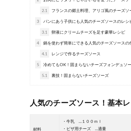
タした朝を過ご..
2.1
フランスの郷土料理、アリゴ風のチーズソ
3
パンにあう子供にも人気のチーズソースのレシ
3.1
卵液にクリームチーズを足す豪華レシピ
4
鍋を使わず簡単にできる人気のチーズソースの
4.1
レンジで作るチーズソース
5
冷めてもOK！固まらないチーズフォンデュソ
カプチーノ
5.1
裏技！固まらないチーズソーズ
美味しいカプチ
チーノを飲む...
人気のチーズソース！基本レ
チャーハン
・牛乳 …１００ｍｌ
今日の夕食はチ
・ピザ用チーズ …適量
材料