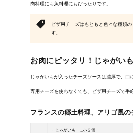
肉料理にも魚料理にもぴったりです。
ピザ用チーズはもともと色々な種類の
す。
お肉にピッタリ！じゃがい
西京漬けの
じゃがいもが入ったチーズソースは濃厚で、口
ご飯のおかずや
か。味噌は捨...
専用チーズを使わなくても、ピザ用チーズで手
フランスの郷土料理、アリゴ風の
【カレー鍋
子どもも大好き
・じゃがいも …小２個
う人も多いとい..