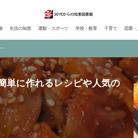
物
生活の知恵
運動・スポーツ
学校・教育
子育て
恋愛・
ー
簡単に作れるレシピや人気の