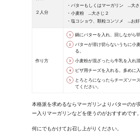
が良いのでしょ..
・バターもしくはマーガリン …大さ
２人分
・小麦粉 …大さじ２
・塩コショウ、顆粒コンソメ …お好
余っている
鍋にバターを入れ、回しながら
バターが溶け切らないうちに小
使いきれなかっ
る。
ものでも、なる..
作り方
小麦粉が混ざったら牛乳を入れ
ピザ用チーズを入れる。多めに
とろとろになったらチーズソー
てください。
本格派を求めるならマーガリンよりバターのが
ー入りマーガリンなどを使うのがおすすめです
【時短レシ
何にでもかけてお召し上がりください。
仕事で帰りが遅
たちからは「お..