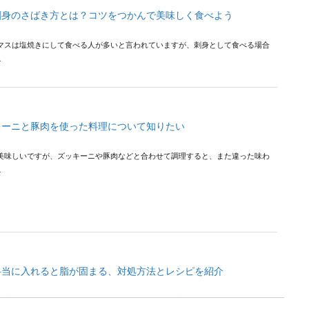
刺身のさばき方とは？コツをつかんで美味しく食べよう
マスは塩焼きにして食べる人が多いと言われていますが、刺身として食べる場合
.
キーニと豚肉を使った料理について知りたい
美味しいですが、ズッキーニや豚肉などと合わせて調理すると、また違った味わ
.
弁当に入れると脂が固まる、対処方法とレシピを紹介
に入れたいけれど脂が固まる、白くなるからなかなか入れることができない、そ