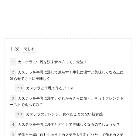
シュウマイを自宅で手作りする時には、タネを包
んで、蒸し器で蒸す、という方法が一般的です
が、蒸し器が自...
レタスを冷蔵庫で長期保存するための
目次
芯の処理方法について解説
1
カステラに牛乳を浸す食べ方って、最強！
買ったばかりのレタスはみずみずしくて美味しい
2
カステラを牛乳に浸して凍らす！牛乳に浸すと美味しくなる上に
けど、冷蔵庫に入れている間にしなしなになって
凍らせてさらに美味しく！
しまいますよ...
2.1
カステラと牛乳で作るアイス
3
カステラを牛乳に浸す。それからさらに焼く。そう！フレンチト
ーストで食べてみて
【塩唐揚げの人気レシピ】むね肉を使
ってもおいしく作れます
3.1
カステラのアレンジ、食べたことのない新食感
4
カステラを牛乳に浸すとどうして美味しくなるのでしょうか？
塩唐揚げを作る時はもも肉を使った方がおいしい
ことはわかっていても、値段を見るとむね肉でも
5
子供と一緒に作れちゃう！カステラを牛乳にひたして作るカステ