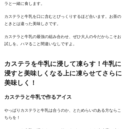
ラと一緒に食します。
ごぼうと大根、豚肉を使って今夜は絶
品おかずを作ってみませんか
カステラと牛乳を口に含むとびっくりするほど合います。お茶の
ときとは違った美味しさです。
ごぼうと大根と豚肉の組み合わせは、和食のいろ
いろなおかずを作ることが最強の組み合わせとも
カステラと牛乳の最強の組み合わせ、ぜひ大人の今だからこそお
言えるのでは...
試しを。ハマること間違いなしですよ。
カステラを牛乳に浸して凍らす！牛乳に
魚のアラを使った味噌汁を作って豪華
な夕食にしてみませんか
浸すと美味しくなる上に凍らせてさらに
美味しく！
魚のアラを味噌汁に使うと、ダシが出てとても美
味しく食べることができると言われていますよ
ね。 で...
カステラと牛乳で作るアイス
やっぱりカステラと牛乳は合うのか、とためらいのある方ならこ
ちらを！
じゃがいもは皮付きが美味しい。基本
の洗い方や便利な方法とは