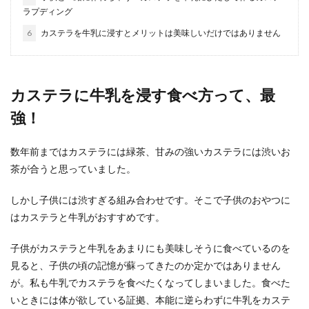
おいしく作る...
ラプディング
6
カステラを牛乳に浸すとメリットは美味しいだけではありません
アイスクリームの作り方 ！簡単だけ料
理上級者に見えるレシピ
カステラに牛乳を浸す食べ方って、最
子供の頃に手作りのアイスクリームを食べたとい
強！
う方も多いと思います。 市販のアイスクリームと
は違う、...
数年前まではカステラには緑茶、甘みの強いカステラには渋いお
茶が合うと思っていました。
ホットケーキミックスと水でマグカッ
しかし子供には渋すぎる組み合わせです。そこで子供のおやつに
プケーキが簡単に作れる
はカステラと牛乳がおすすめです。
忙しい朝やすぐにおやつを食べたいと言われたと
子供がカステラと牛乳をあまりにも美味しそうに食べているのを
きにはホットケーキミックスさえあれば簡単に朝
見ると、子供の頃の記憶が蘇ってきたのか定かではありません
食やおやつを...
が。私も牛乳でカステラを食べたくなってしまいました。食べた
いときには体が欲している証拠、本能に逆らわずに牛乳をカステ