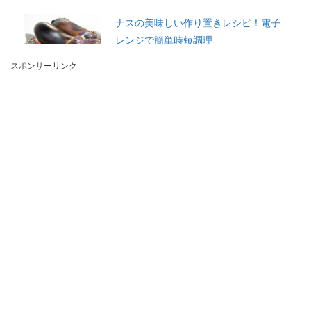
ナスの美味しい作り置きレシピ！電子
レンジで簡単時短調理
スポンサーリンク
働く女性にとって、仕事で帰りが遅くなった時な
どに、作り置きできるおかずがあると助かりま
す。ナスがたく...
西京漬けの味噌は捨てない。使い回し
出来る回数とアレンジレシピ
ご飯のおかずやお弁当に入れても美味しい西京漬
け。 西京漬けの残った味噌はどうしていますか。
味噌は捨...
【シュウマイレシピ】レンジで簡単美
味しいシュウマイの作り方