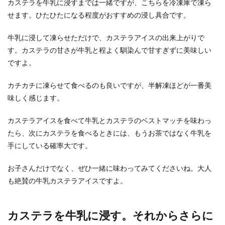
カステラを牛乳に浸すまでは一緒ですが、こちらを冷凍庫で凍ら
じゃがいもは皮付きが美味しいと思いませんか。
せます。ひたひたになる程度がおすすめの浸し具合です。
じゃがいもや野菜の皮には沢山の栄養分が含まれ
てい...
牛乳に浸して凍らせただけで、カステラアイスの出来上がりで
す。カステラの甘さが牛乳と程よく馴染んで甘すぎずに美味しい
ですよ。
ナスの簡単作り置きレシピ！お弁当に
カチカチに凍らせて食べるのも良いですが、半解凍ほどが一番美
もおすすめの美味しいレシピ
味しく感じます。
仕事で家に帰るのが遅くなるという主婦の方は、
カステラアイスを食べて牛乳とカステラのベストマッチを味わっ
時間のある時に作り置きを作って、なんとか平日
を乗り切って...
たら、次にカステラを食べるときには、もうお茶ではなく牛乳を
手にしている確率大です。
お子さんだけでなく、ぜひ一緒に味わってみてくださいね。大人
牛肉をお弁当のおかずに。柔らかい口
も絶賛の牛乳カステラアイスですよ。
当たりのおかずにするコツ
冷めても美味しいがお弁当のテーマだと思いま
カステラを牛乳に浸す。それからさらに
す。 牛肉は、繊維がしっかりしているので調理法