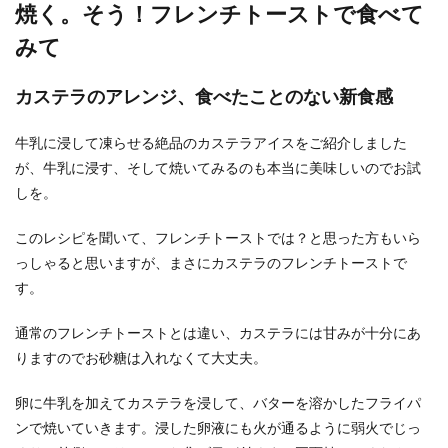
を間違...
焼く。そう！フレンチトーストで食べて
みて
簡単で美味しいパスタのレシピ！作り
カステラのアレンジ、食べたことのない新食感
方のポイントをご紹介
牛乳に浸して凍らせる絶品のカステラアイスをご紹介しました
お昼に麺類を食べる方多くありませんか？お蕎麦
が、牛乳に浸す、そして焼いてみるのも本当に美味しいのでお試
やそうめんも良いですが、パスタも美味しいです
しを。
よね。 ...
このレシピを聞いて、フレンチトーストでは？と思った方もいら
っしゃると思いますが、まさにカステラのフレンチトーストで
す。
通常のフレンチトーストとは違い、カステラには甘みが十分にあ
りますのでお砂糖は入れなくて大丈夫。
卵に牛乳を加えてカステラを浸して、バターを溶かしたフライパ
ンで焼いていきます。浸した卵液にも火が通るように弱火でじっ