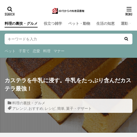
料理の裏技・グルメ
役立つ雑学
ペット・動物
生活の知恵
運動・ス
ペット
子育て
恋愛
料理
マナー
カステラを牛乳に浸す。牛乳をたっぷり含んだカス
テラ最強！
料理の裏技・グルメ
アレンジ
,
おすすめ
,
レシピ
,
簡単
,
菓子・デザート