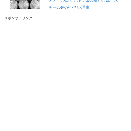
チール缶が小さい理由
スポンサーリンク
スチール缶とアルミ缶にはどのような違いがある
のでしょうか？同じ飲み物なのにコーヒーはスチ
ール缶、ジュ...
プラ板キーホルダーの作り方のコツや
ポイントを紹介します
プラ板のキーホルダーの作り方とは？キーホルダ
ーにするときには穴をあけなくてはいけません。
穴が...
主婦のランチは贅沢なのか？たまのプ
チ贅沢は明日への活力