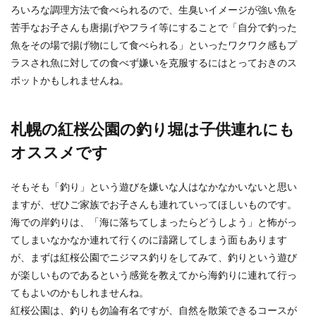
ろいろな調理方法で食べられるので、生臭いイメージが強い魚を
ている男性はいませんか？もちろん背が高いこと
は有利にな...
苦手なお子さんも唐揚げやフライ等にすることで「自分で釣った
魚をその場で揚げ物にして食べられる」といったワクワク感もプ
ラスされ魚に対しての食べず嫌いを克服するにはとっておきのス
ポットかもしれませんね。
布団を干すなら下にカバーを敷こう！
布団を干すポイントです
札幌の紅桜公園の釣り堀は子供連れにも
布団をベランダに干す時は、下にカバーを敷いて
から布団を干しましょう。 下にカバーを敷くだけ
オススメです
で、布団...
そもそも「釣り」という遊びを嫌いな人はなかなかいないと思い
ますが、ぜひご家族でお子さんも連れていってほしいものです。
ピアノの演奏会におすすめのプレゼン
海での岸釣りは、「海に落ちてしまったらどうしよう」と怖がっ
トや差し入れの選び方
てしまいなかなか連れて行くのに躊躇してしまう面もあります
が、まずは紅桜公園でニジマス釣りをしてみて、釣りという遊び
ピアノの演奏会に招待された場合には、やはりプ
が楽しいものであるという感覚を教えてから海釣りに連れて行っ
レゼントや差し入れを持っていくのがスマートな
てもよいのかもしれませんね。
方法です。 ...
紅桜公園は、釣りも勿論有名ですが、自然を散策できるコースが