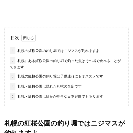
主婦が優雅にランチなんて贅沢な！なんて声を聞
いたことあります。 本当にそうでしょうか？ 週に
何回...
入学式の服装とは？母親におすすめな
目次
スーツと着こなし
1
札幌の紅桜公園の釣り堀ではニジマスが釣れますよ
子供の入学式で母親はどんな服装で行けばいいの
2
札幌にある紅桜公園の釣り堀で釣った魚はその場で食べることが
でしょうか？卒園式に着たワンピースでは地味す
できます
ぎる？ ...
3
札幌の紅桜公園の釣り堀は子供連れにもオススメです
4
札幌・紅桜公園は隠れた札幌の名所です
御の書き方やコツ、筆で御を書くポイ
5
札幌・紅桜公園は紅葉が見事な日本庭園でもあります
ントについてご紹介
御という漢字、表書きなどでよく使われますよ
ね。またハガキや手紙を書くときに御中を使うこ
札幌の紅桜公園の釣り堀ではニジマスが
とも多く、筆を...
釣れますよ