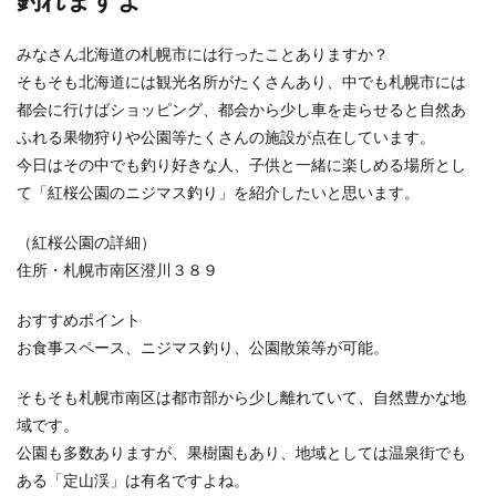
みなさん北海道の札幌市には行ったことありますか？
海外の海へ行く時の貴重品はどうす
そもそも北海道には観光名所がたくさんあり、中でも札幌市には
る？安心出来る管理の方法
都会に行けばショッピング、都会から少し車を走らせると自然あ
ふれる果物狩りや公園等たくさんの施設が点在しています。
家族で初めての海外旅行。家族旅行といえばハワ
イやグアムなど人気ですが、海で遊ぶ時に心配な
今日はその中でも釣り好きな人、子供と一緒に楽しめる場所とし
のが貴重品の...
て「紅桜公園のニジマス釣り」を紹介したいと思います。
（紅桜公園の詳細）
住所・札幌市南区澄川３８９
セラミックフライパンがくっつくのは
なぜ？正しい使い方とコツ
おすすめポイント
お食事スペース、ニジマス釣り、公園散策等が可能。
セラミックフライパンを使用した人の中には、
「すぐにくっつく」「焦げ付きやすい」と不満を
そもそも札幌市南区は都市部から少し離れていて、自然豊かな地
抱いてしまう方...
域です。
公園も多数ありますが、果樹園もあり、地域としては温泉街でも
ある「定山渓」は有名ですよね。
【色に関する漢字を使った名前】男の