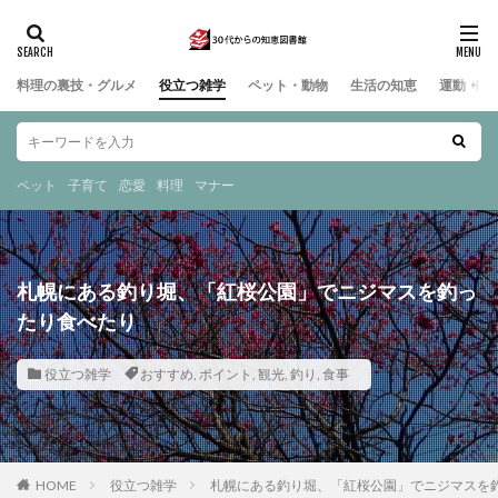
料理の裏技・グルメ
役立つ雑学
ペット・動物
生活の知恵
運動・ス
ペット
子育て
恋愛
料理
マナー
札幌にある釣り堀、「紅桜公園」でニジマスを釣っ
たり食べたり
役立つ雑学
おすすめ
,
ポイント
,
観光
,
釣り
,
食事
HOME
役立つ雑学
札幌にある釣り堀、「紅桜公園」でニジマスを