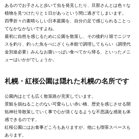
あるのでお子さんと歩いて虫を発見したり、旦那さんとは色々な
植物を見つけたりと１日があっという間に過ぎてしまいます。
重曹とクエン酸は洗濯槽掃除に向いて
四季折々の素晴らしい日本庭園を、自分の足で感じられることっ
る？使用方法と注意点
てなかなかないですよね。
最初に自然を感じるために公園を散策し、その後釣り堀でニジマ
重曹とクエン酸は様々な場所の掃除に使える便利
な洗剤です。キッチンや浴槽の他にも洗濯槽掃除
スを釣り、釣った魚をべにざくら本館で調理してもらい（調理代
に使用してい...
金別途必要）みんなお腹いっぱい食べてから帰る、といったメニ
ューはいかがでしょうか。
札幌・紅桜公園は隠れた札幌の名所です
公園内はとても広く散策路が充実しています。
景観を損ねることのない可愛らしい赤い橋、歴史を感じさせる開
拓神社等散策していく事で心が清くなるような不思議な感覚も体
感できるのです。
紅桜公園にはお食事どころもありますが、他にも喫茶スペースも
あります。