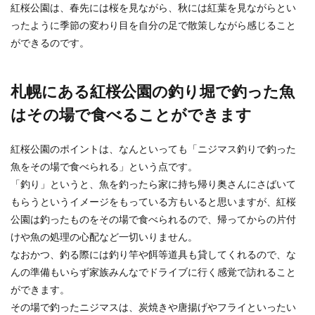
紅桜公園は、春先には桜を見ながら、秋には紅葉を見ながらとい
子におすすめの名前をご紹介
ったように季節の変わり目を自分の足で散策しながら感じること
ができるのです。
生まれてくる赤ちゃんが男の子だとわかったら、
色に関する漢字を使った名前を付けたいと考える
人も多いでし...
札幌にある紅桜公園の釣り堀で釣った魚
はその場で食べることができます
韓国で大人気！話題のお土産。喜ばれ
るおすすめのアイテム
紅桜公園のポイントは、なんといっても「ニジマス釣りで釣った
魚をその場で食べられる」という点です。
旅行に行くと、お土産を選ぶのも楽しみの一つで
「釣り」というと、魚を釣ったら家に持ち帰り奥さんにさばいて
す。どんなものを買っていけば喜ばれるのか、想
もらうというイメージをもっている方もいると思いますが、紅桜
像しながら選...
公園は釣ったものをその場で食べられるので、帰ってからの片付
けや魚の処理の心配など一切いりません。
なおかつ、釣る際には釣り竿や餌等道具も貸してくれるので、な
男性で身長が150台でもコンプレック
んの準備もいらず家族みんなでドライブに行く感覚で訪れること
スにしない方法
ができます。
その場で釣ったニジマスは、炭焼きや唐揚げやフライといったい
身長が150台ということをコンプレックスに感じ