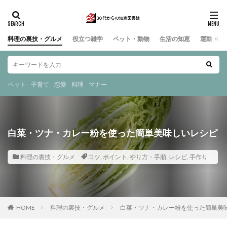
料理の裏技・グルメ
役立つ雑学
ペット・動物
生活の知恵
運動・ス
ペット
子育て
恋愛
料理
マナー
白菜・ツナ・カレー粉を使った簡単美味しいレシピ
料理の裏技・グルメ
コツ
,
ポイント
,
やり方・手順
,
レシピ
,
手作り
HOME
料理の裏技・グルメ
白菜・ツナ・カレー粉を使った簡単美