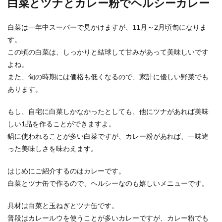
白菜とツナとカレー粉でヘルシーカレー
白菜は一年中スーパーで見かけますが、11月～2月頃旬になりま
す。
【シュウマイレシピ】レンジで簡単美
この頃の白菜は、しっかりと結球して甘みがあって美味しいです
味しいシュウマイの作り方
よね。
シュウマイを自宅で手作りする時には、タネを包
また、旬の時期には価格も低くなるので、家計に優しい野菜でも
んで、蒸し器で蒸す、という方法が一般的です
あります。
が、蒸し器が自...
もし、自宅に白菜しかなかったとしても、他にツナがあれば美味
しい1品を作ることができますよ。
アイシングクッキーの作り方！キャラ
鍋に使われることが多い白菜ですが、カレー粉があれば、一味違
も簡単に描く方法
った美味しさを味わえます。
アイシングクッキーはクッキー生地の上に、ぷっ
はじめにご紹介するのはカレーです。
くりと可愛らしくアイシングが施されていて、プ
白菜とツナ缶で作るので、ヘルシーなのも嬉しいメニューです。
レゼントなど...
具材は白菜と玉ねぎとツナ缶です。
普段はカレールウを使うことが多いカレーですが、カレー粉でも